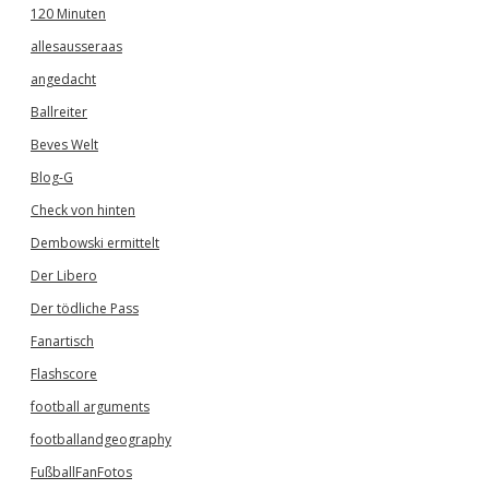
120 Minuten
allesausseraas
angedacht
Ballreiter
Beves Welt
Blog-G
Check von hinten
Dembowski ermittelt
Der Libero
Der tödliche Pass
Fanartisch
Flashscore
football arguments
footballandgeography
FußballFanFotos