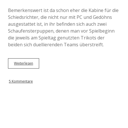
Bemerkenswert ist da schon eher die Kabine für die
Schiedsrichter, die nicht nur mit PC und Gedöhns
ausgestattet ist, in ihr befinden sich auch zwei
Schaufensterpuppen, denen man vor Spielbeginn
die jeweils am Spieltag genutzten Trikots der
beiden sich duellierenden Teams überstreift.
Weiterlesen
W
u
s
e
5 Kommentare
u
m
i
m
W
e
s
e
r