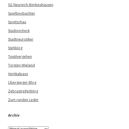
SG Neureich-Bimbeshausen
Spielbeobachter
Spottschau
Stadioncheck
Stadtneurotiker
Stehblog
Textilvergehen
Torsten Wieland
Vertikalpass
Übersteiger-Blog
Zebrastreifenblog
Zum runden Leder
Archiv
A