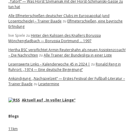
„Tatort“ — Was Horst Szymaniak mit der Horst-Schimanski-Gasse zu
tun hat
Alle Elfmeterschießen deutscher Clubs im Europapokal (und
Losentscheide) – Trainer Baade
zu
Elfmeterschießen, eine bayrische
Erfindung
live Spiele
zu
Hinter den Kulissen des Knallers Borussia
Mönchengladbach — Borussia Dortmund … 1997
Hertha BSC verpflichtet Armin Reutershahn als neuen Assistenzcoach!
– Die Nachrichten
zu
Alle Trainer der Bundesliga in einer Liste
Lesenswerte Links – Kalenderwoche 45 in 2024 |
zu
Ronald Reng in
Ruhrort: „1974 — Eine deutsche Begegnung“
Ankündigung: „Nachspielzeit“ — Erstes Festival der Fußball-Literatur –
Trainer Baade
zu
Lesetermine
Aktuell auf „In voller Länge“
Blogs
11km