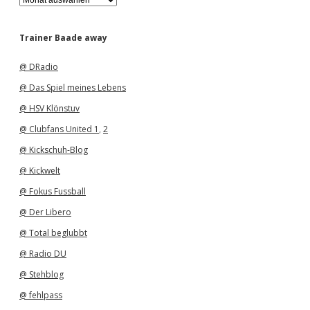
r
c
h
Trainer Baade away
i
v
@ DRadio
@ Das Spiel meines Lebens
@ HSV Klönstuv
@ Clubfans United 1
,
2
@ Kickschuh-Blog
@ Kickwelt
@ Fokus Fussball
@ Der Libero
@ Total beglubbt
@ Radio DU
@ Stehblog
@ fehlpass