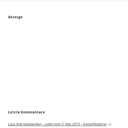
s
t
a
S
Anzeige
d
i
o
i
n
d
e
b
a
r
Letzte Kommentare
Lass mal netzwerken – Links vom 5. Mai 2015 – betonflüsterer
zu