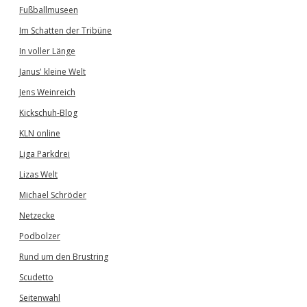
Fußballmuseen
Im Schatten der Tribüne
In voller Länge
Janus' kleine Welt
Jens Weinreich
Kickschuh-Blog
KLN online
Liga Parkdrei
Lizas Welt
Michael Schröder
Netzecke
Podbolzer
Rund um den Brustring
Scudetto
Seitenwahl