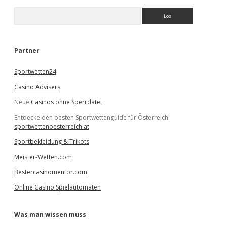
S
u
c
h
e
Partner
n
Sportwetten24
Casino Advisers
Neue
Casinos ohne Sperrdatei
Entdecke den besten Sportwettenguide für Österreich:
sportwettenoesterreich.at
Sportbekleidung & Trikots
Meister-Wetten.com
Bestercasinomentor.com
Online Casino Spielautomaten
Was man wissen muss