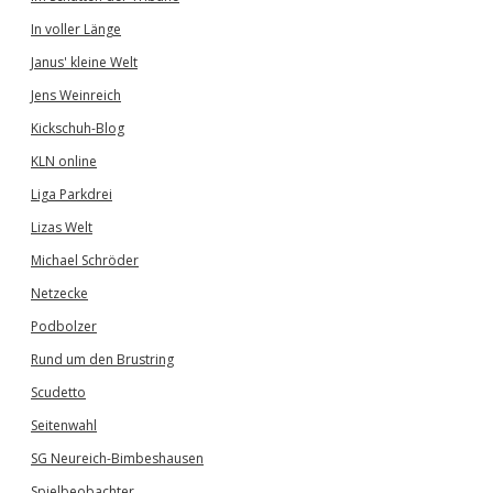
In voller Länge
Janus' kleine Welt
Jens Weinreich
Kickschuh-Blog
KLN online
Liga Parkdrei
Lizas Welt
Michael Schröder
Netzecke
Podbolzer
Rund um den Brustring
Scudetto
Seitenwahl
SG Neureich-Bimbeshausen
Spielbeobachter