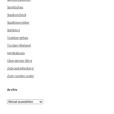
Spottschau
Stadioncheck
Stadtneurotiker
Stehblog
Textilvergehen
Torsten Wieland
Vertikalpass
Übersteiger-Blog
Zebrastreifenblog
Zum runden Leder
Archiv
A
r
c