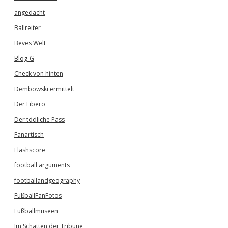
angedacht
Ballreiter
Beves Welt
Blog-G
Check von hinten
Dembowski ermittelt
Der Libero
Der tödliche Pass
Fanartisch
Flashscore
football arguments
footballandgeography
FußballFanFotos
Fußballmuseen
Im Schatten der Tribüne