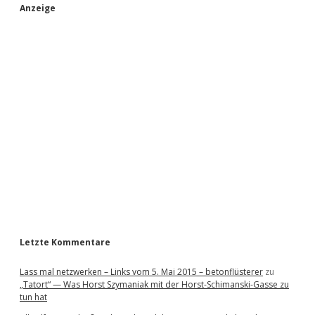
S
Anzeige
i
d
e
b
a
r
Letzte Kommentare
Lass mal netzwerken – Links vom 5. Mai 2015 – betonflüsterer
zu
„Tatort“ — Was Horst Szymaniak mit der Horst-Schimanski-Gasse zu
tun hat