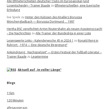
Alle Elfmeterschießen deutscher Clubs im Europapokal (und
Losentscheide) – Trainer Baade
zu
Elfmeterschießen, eine bayrische
Erfindung
live Spiele
zu
Hinter den Kulissen des Knallers Borussia
Mönchengladbach — Borussia Dortmund … 1997
Hertha BSC verpflichtet Armin Reutershahn als neuen Assistenzcoach!
– Die Nachrichten
zu
Alle Trainer der Bundesliga in einer Liste
Lesenswerte Links – Kalenderwoche 45 in 2024 |
zu
Ronald Reng in
Ruhrort: „1974 — Eine deutsche Begegnung“
Ankündigung: „Nachspielzeit“ — Erstes Festival der Fußball-Literatur –
Trainer Baade
zu
Lesetermine
Aktuell auf „In voller Länge“
Blogs
11km
120 Minuten
allesausseraas