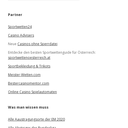
c
h
e
Partner
n
Sportwetten24
Casino Advisers
Neue
Casinos ohne Sperrdatei
Entdecke den besten Sportwettenguide für Österreich:
sportwettenoesterreich.at
Sportbekleidung & Trikots
Meister-Wetten.com
Bestercasinomentor.com
Online Casino Spielautomaten
Was man wissen muss
Alle Aaustragungsorte der EM 2020
Alle Absteiger der Bundesliga