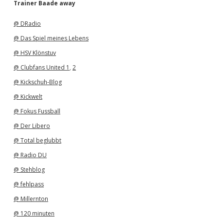
h
Trainer Baade away
i
v
@ DRadio
@ Das Spiel meines Lebens
@ HSV Klönstuv
@ Clubfans United 1
,
2
@ Kickschuh-Blog
@ Kickwelt
@ Fokus Fussball
@ Der Libero
@ Total beglubbt
@ Radio DU
@ Stehblog
@ fehlpass
@ Millernton
@ 120 minuten