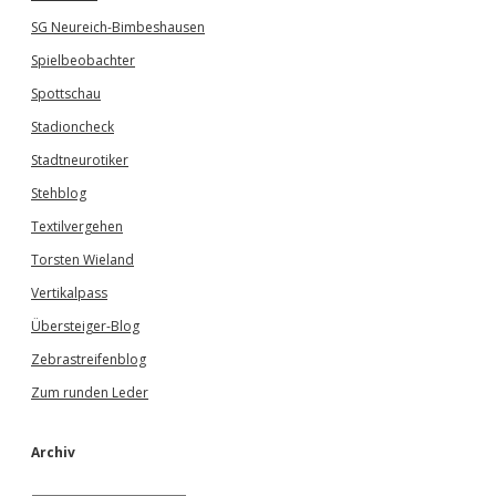
SG Neureich-Bimbeshausen
Spielbeobachter
Spottschau
Stadioncheck
Stadtneurotiker
Stehblog
Textilvergehen
Torsten Wieland
Vertikalpass
Übersteiger-Blog
Zebrastreifenblog
Zum runden Leder
Archiv