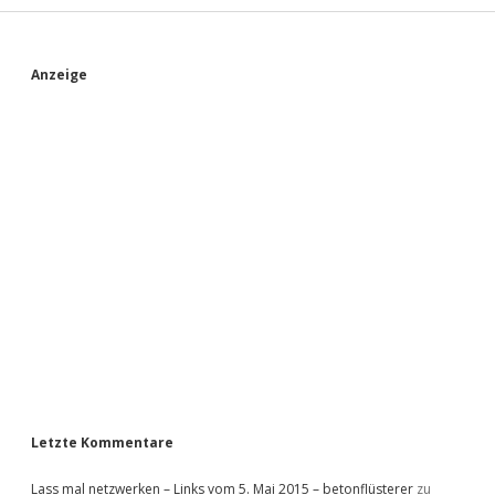
S
Anzeige
i
d
e
b
a
r
Letzte Kommentare
Lass mal netzwerken – Links vom 5. Mai 2015 – betonflüsterer
zu