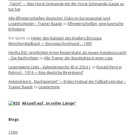
„Tatort“ — Was Horst Szymaniak mit der Horst-Schimanski-Gasse zu
tun hat
Alle Elfmeterschießen deutscher Clubs im Europapokal (und
Losentscheide) – Trainer Baade
zu
Elfmeterschießen, eine bayrische
Erfindung
live Spiele
zu
Hinter den Kulissen des Knallers Borussia
Mönchengladbach — Borussia Dortmund … 1997
Hertha BSC verpflichtet Armin Reutershahn als neuen Assistenzcoach!
– Die Nachrichten
zu
Alle Trainer der Bundesliga in einer Liste
Lesenswerte Links – Kalenderwoche 45 in 2024 |
zu
Ronald Reng in
Ruhrort: „1974 — Eine deutsche Begegnung“
Ankündigung: „Nachspielzeit“ — Erstes Festival der Fußball-Literatur –
Trainer Baade
zu
Lesetermine
Aktuell auf „In voller Länge“
Blogs
11km