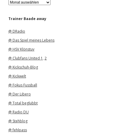
A
r
c
h
Trainer Baade away
i
v
@ DRadio
@ Das Spiel meines Lebens
@ HSV Klönstuv
@ Clubfans United 1
,
2
@ Kickschuh-Blog
@ Kickwelt
@ Fokus Fussball
@ Der Libero
@ Total beglubbt
@ Radio DU
@ Stehblog
@ fehlpass