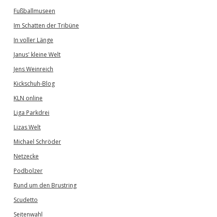
Fußballmuseen
Im Schatten der Tribüne
In voller Länge
Janus' kleine Welt
Jens Weinreich
Kickschuh-Blog
KLN online
Liga Parkdrei
Lizas Welt
Michael Schröder
Netzecke
Podbolzer
Rund um den Brustring
Scudetto
Seitenwahl