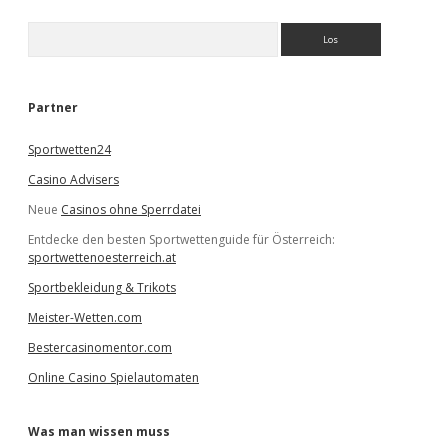
S
u
c
h
e
Partner
n
Sportwetten24
Casino Advisers
Neue
Casinos ohne Sperrdatei
Entdecke den besten Sportwettenguide für Österreich:
sportwettenoesterreich.at
Sportbekleidung & Trikots
Meister-Wetten.com
Bestercasinomentor.com
Online Casino Spielautomaten
Was man wissen muss