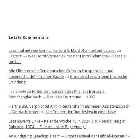
a
r
Letzte Kommentare
Lass mal netzwerken – Links vom 5. Mai 2015 – betonflüsterer
zu
„Tatort“ — Was Horst Szymaniak mit der Horst-Schimanski-Gasse zu
tun hat
Alle Elfmeterschießen deutscher Clubs im Europapokal (und
Losentscheide) – Trainer Baade
zu
Elfmeterschießen, eine bayrische
Erfindung
live Spiele
zu
Hinter den Kulissen des Knallers Borussia
Mönchengladbach — Borussia Dortmund … 1997
Hertha BSC verpflichtet Armin Reutershahn als neuen Assistenzcoach!
– Die Nachrichten
zu
Alle Trainer der Bundesliga in einer Liste
Lesenswerte Links – Kalenderwoche 45 in 2024 |
zu
Ronald Reng in
Ruhrort: „1974 — Eine deutsche Begegnung“
Ankündigung: „Nachspielzeit“ — Erstes Festival der Fußball-Literatur –