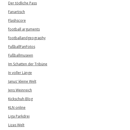
Der tödliche Pass
Fanartisch
Flashscore
football arguments
footballandgeography
FußballFanFotos
Fußballmuseen
Im Schatten der Tribüne
In voller Länge
Janus' kleine Welt
Jens Weinreich
Kickschuh-Blog
KLN online
Liga Parkdrei
Lizas Welt