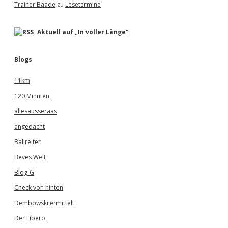
Trainer Baade
zu
Lesetermine
Aktuell auf „In voller Länge“
Blogs
11km
120 Minuten
allesausseraas
angedacht
Ballreiter
Beves Welt
Blog-G
Check von hinten
Dembowski ermittelt
Der Libero