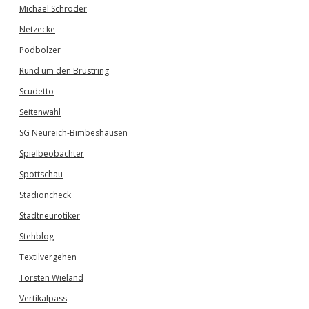
Michael Schröder
Netzecke
Podbolzer
Rund um den Brustring
Scudetto
Seitenwahl
SG Neureich-Bimbeshausen
Spielbeobachter
Spottschau
Stadioncheck
Stadtneurotiker
Stehblog
Textilvergehen
Torsten Wieland
Vertikalpass