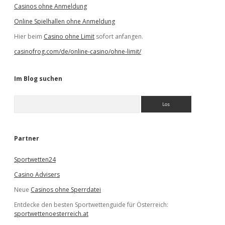
Casinos ohne Anmeldung
Online Spielhallen ohne Anmeldung
Hier beim
Casino ohne Limit
sofort anfangen.
casinofrog.com/de/online-casino/ohne-limit/
Im Blog suchen
S
u
c
h
e
Partner
n
Sportwetten24
Casino Advisers
Neue
Casinos ohne Sperrdatei
Entdecke den besten Sportwettenguide für Österreich:
sportwettenoesterreich.at