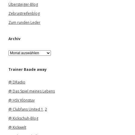
Übersteiger-Blog
Zebrastreifenblog
Zum runden Leder
Archiv
A
r
c
h
Trainer Baade away
i
v
@ DRadio
@ Das Spiel meines Lebens
@ HSV Klönstuv
@ Clubfans United 1
,
2
@ Kickschuh-Blog
@ Kickwelt