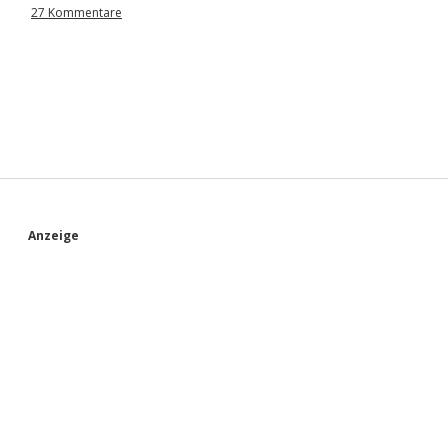
27 Kommentare
S
Anzeige
i
d
e
b