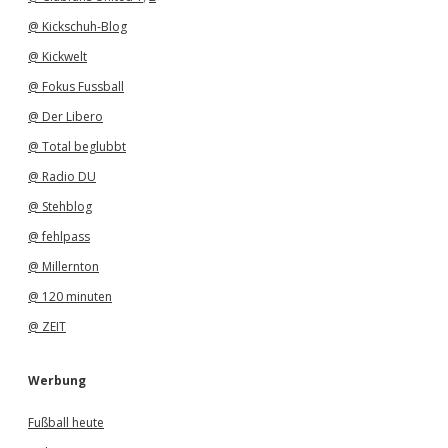
@ Kickschuh-Blog
@ Kickwelt
@ Fokus Fussball
@ Der Libero
@ Total beglubbt
@ Radio DU
@ Stehblog
@ fehlpass
@ Millernton
@ 120 minuten
@ ZEIT
Werbung
Fußball heute