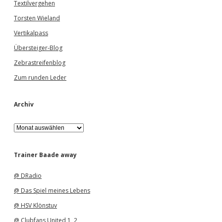
Textilvergehen
Torsten Wieland
Vertikalpass
Übersteiger-Blog
Zebrastreifenblog
Zum runden Leder
Archiv
A
r
c
h
Trainer Baade away
i
v
@ DRadio
@ Das Spiel meines Lebens
@ HSV Klönstuv
@ Clubfans United 1
,
2