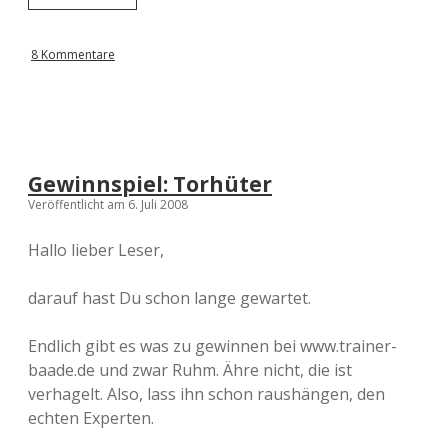
F
B
-
8 Kommentare
P
o
k
a
l
f
i
Gewinnspiel: Torhüter
n
Veröffentlicht am 6. Juli 2008
a
l
e
Hallo lieber Leser,
1
9
darauf hast Du schon lange gewartet.
7
3
i
Endlich gibt es was zu gewinnen bei www.trainer-
n
baade.de und zwar Ruhm. Ähre nicht, die ist
v
o
verhagelt. Also, lass ihn schon raushängen, den
l
echten Experten.
l
e