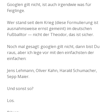
r
Googlen gilt nicht, ist auch irgendwie was für
L
Feiglinge.
ä
n
g
Wer stand seit dem Krieg (diese Formulierung ist
e
ausnahmsweise ernst gemeint) im deutschen
:
Fußballtor — nicht der Theodor, das ist sicher.
B
o
r
Noch mal gesagt: googlen gilt nicht, dann bist Du
u
raus, aber ich lege vor mit den einfachsten der
s
s
einfachen:
i
a
Jens Lehmann, Oliver Kahn, Harald Schumacher,
M
ö
Sepp Maier.
n
c
Und sonst so?
h
e
n
Los.
g
l
a