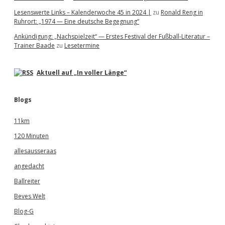
Lesenswerte Links – Kalenderwoche 45 in 2024 |
zu
Ronald Reng in
Ruhrort: „1974 — Eine deutsche Begegnung“
Ankündigung: „Nachspielzeit“ — Erstes Festival der Fußball-Literatur –
Trainer Baade
zu
Lesetermine
Aktuell auf „In voller Länge“
Blogs
11km
120 Minuten
allesausseraas
angedacht
Ballreiter
Beves Welt
Blog-G