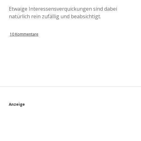
Etwaige Interessensverquickungen sind dabei
natürlich rein zufällig und beabsichtigt.
10 Kommentare
S
Anzeige
i
d