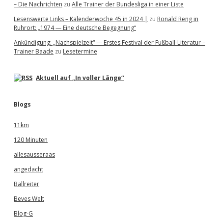
– Die Nachrichten
zu
Alle Trainer der Bundesliga in einer Liste
Lesenswerte Links – Kalenderwoche 45 in 2024 |
zu
Ronald Reng in
Ruhrort: „1974 — Eine deutsche Begegnung“
Ankündigung: „Nachspielzeit“ — Erstes Festival der Fußball-Literatur –
Trainer Baade
zu
Lesetermine
Aktuell auf „In voller Länge“
Blogs
11km
120 Minuten
allesausseraas
angedacht
Ballreiter
Beves Welt
Blog-G