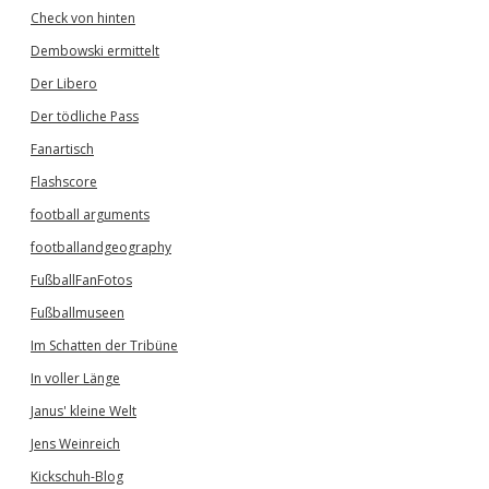
Check von hinten
Dembowski ermittelt
Der Libero
Der tödliche Pass
Fanartisch
Flashscore
football arguments
footballandgeography
FußballFanFotos
Fußballmuseen
Im Schatten der Tribüne
In voller Länge
Janus' kleine Welt
Jens Weinreich
Kickschuh-Blog