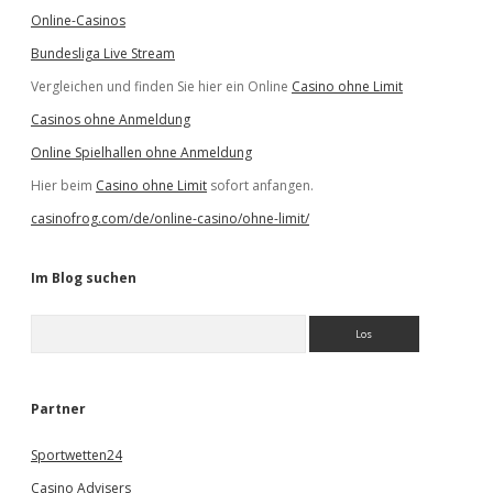
Online-Casinos
Bundesliga Live Stream
Vergleichen und finden Sie hier ein Online
Casino ohne Limit
Casinos ohne Anmeldung
Online Spielhallen ohne Anmeldung
Hier beim
Casino ohne Limit
sofort anfangen.
casinofrog.com/de/online-casino/ohne-limit/
Im Blog suchen
S
u
c
h
e
Partner
n
Sportwetten24
Casino Advisers