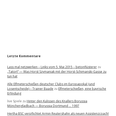
e
b
a
r
Letzte Kommentare
Lass mal netzwerken – Links vom 5. Mai 2015 – betonflüsterer
zu
„Tatort“ — Was Horst Szymaniak mit der Horst-Schimanski-Gasse zu
tun hat
Alle Elfmeterschießen deutscher Clubs im Europapokal (und
Losentscheide) – Trainer Baade
zu
Elfmeterschießen, eine bayrische
Erfindung
live Spiele
zu
Hinter den Kulissen des Knallers Borussia
Mönchengladbach — Borussia Dortmund … 1997
Hertha BSC verpflichtet Armin Reutershahn als neuen Assistenzcoach!