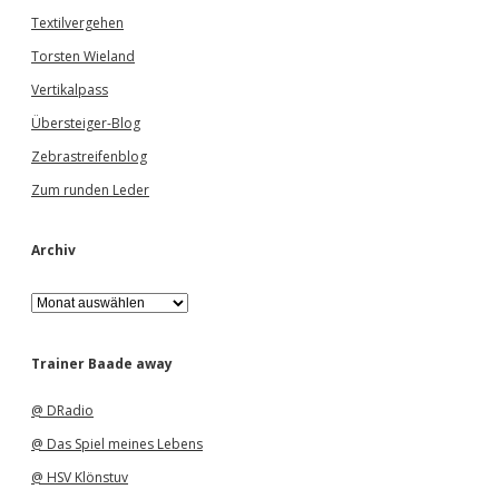
Textilvergehen
Torsten Wieland
Vertikalpass
Übersteiger-Blog
Zebrastreifenblog
Zum runden Leder
Archiv
A
r
c
h
Trainer Baade away
i
v
@ DRadio
@ Das Spiel meines Lebens
@ HSV Klönstuv