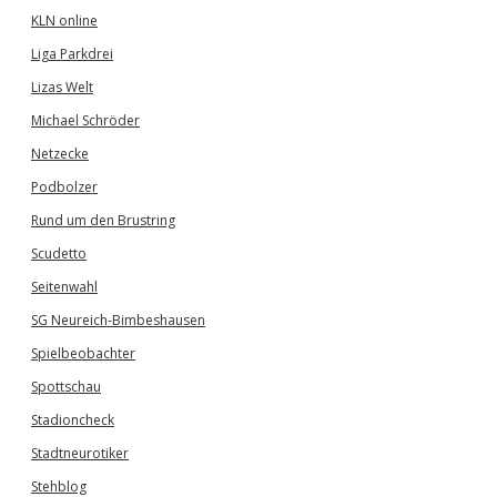
KLN online
Liga Parkdrei
Lizas Welt
Michael Schröder
Netzecke
Podbolzer
Rund um den Brustring
Scudetto
Seitenwahl
SG Neureich-Bimbeshausen
Spielbeobachter
Spottschau
Stadioncheck
Stadtneurotiker
Stehblog