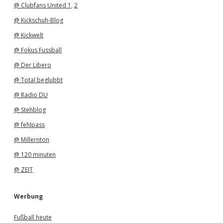
@ Clubfans United 1
,
2
@ Kickschuh-Blog
@ Kickwelt
@ Fokus Fussball
@ Der Libero
@ Total beglubbt
@ Radio DU
@ Stehblog
@ fehlpass
@ Millernton
@ 120 minuten
@ ZEIT
Werbung
Fußball heute