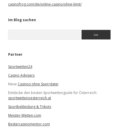
casinofrog.com/de/online-casino/ohne-limit/
Im Blog suchen
S
u
c
h
e
Partner
n
Sportwetten24
Casino Advisers
Neue
Casinos ohne Sperrdatei
Entdecke den besten Sportwettenguide für Österreich:
sportwettenoesterreich.at
Sportbekleidung & Trikots
Meister-Wetten.com
Bestercasinomentor.com