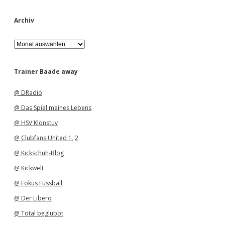
Archiv
A
r
c
h
Trainer Baade away
i
v
@ DRadio
@ Das Spiel meines Lebens
@ HSV Klönstuv
@ Clubfans United 1
,
2
@ Kickschuh-Blog
@ Kickwelt
@ Fokus Fussball
@ Der Libero
@ Total beglubbt