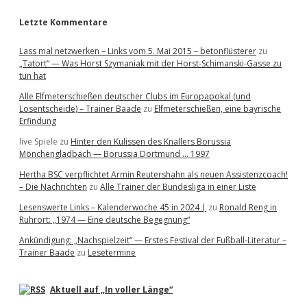
Letzte Kommentare
Lass mal netzwerken – Links vom 5. Mai 2015 – betonflüsterer
zu
„Tatort“ — Was Horst Szymaniak mit der Horst-Schimanski-Gasse zu
tun hat
Alle Elfmeterschießen deutscher Clubs im Europapokal (und
Losentscheide) – Trainer Baade
zu
Elfmeterschießen, eine bayrische
Erfindung
live Spiele
zu
Hinter den Kulissen des Knallers Borussia
Mönchengladbach — Borussia Dortmund … 1997
Hertha BSC verpflichtet Armin Reutershahn als neuen Assistenzcoach!
– Die Nachrichten
zu
Alle Trainer der Bundesliga in einer Liste
Lesenswerte Links – Kalenderwoche 45 in 2024 |
zu
Ronald Reng in
Ruhrort: „1974 — Eine deutsche Begegnung“
Ankündigung: „Nachspielzeit“ — Erstes Festival der Fußball-Literatur –
Trainer Baade
zu
Lesetermine
Aktuell auf „In voller Länge“