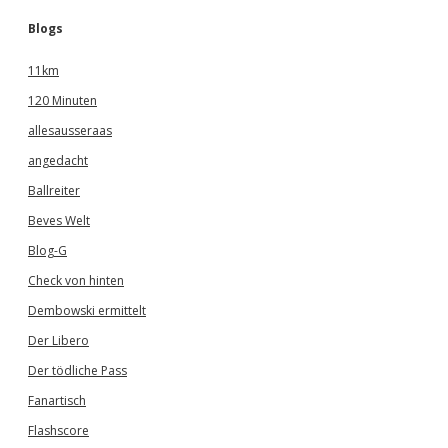
Blogs
11km
120 Minuten
allesausseraas
angedacht
Ballreiter
Beves Welt
Blog-G
Check von hinten
Dembowski ermittelt
Der Libero
Der tödliche Pass
Fanartisch
Flashscore