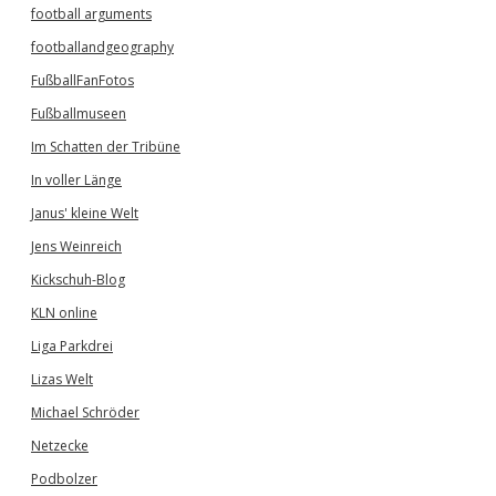
football arguments
footballandgeography
FußballFanFotos
Fußballmuseen
Im Schatten der Tribüne
In voller Länge
Janus' kleine Welt
Jens Weinreich
Kickschuh-Blog
KLN online
Liga Parkdrei
Lizas Welt
Michael Schröder
Netzecke
Podbolzer