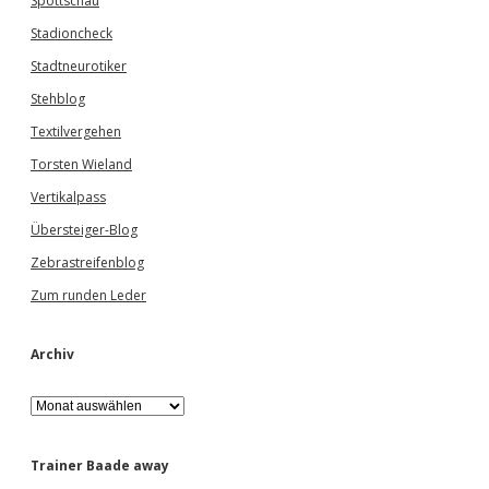
Spottschau
Stadioncheck
Stadtneurotiker
Stehblog
Textilvergehen
Torsten Wieland
Vertikalpass
Übersteiger-Blog
Zebrastreifenblog
Zum runden Leder
Archiv
A
r
c
h
Trainer Baade away
i