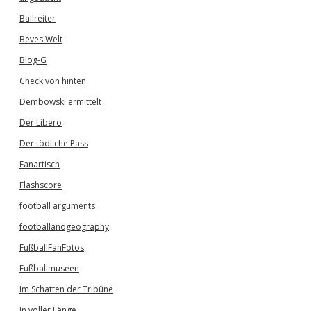
Ballreiter
Beves Welt
Blog-G
Check von hinten
Dembowski ermittelt
Der Libero
Der tödliche Pass
Fanartisch
Flashscore
football arguments
footballandgeography
FußballFanFotos
Fußballmuseen
Im Schatten der Tribüne
In voller Länge