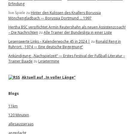
Erfindung
live Spiele
zu
Hinter den Kulissen des Knallers Borussia
Mönchengladbach — Borussia Dortmund … 1997
Hertha BSC verpflichtet Armin Reutershahn als neuen Assistenzcoach!
– Die Nachrichten
zu
Alle Trainer der Bundesliga in einer Liste
Lesenswerte Links – Kalenderwoche 45 in 2024 |
zu
Ronald Reng in
Ruhrort: „1974 — Eine deutsche Begegnung“
Ankündigung: „Nachspielzeit“ — Erstes Festival der Fußball-Literatur –
Trainer Baade
zu
Lesetermine
Aktuell auf „In voller Länge“
Blogs
11km
120 Minuten
allesausseraas
angedacht