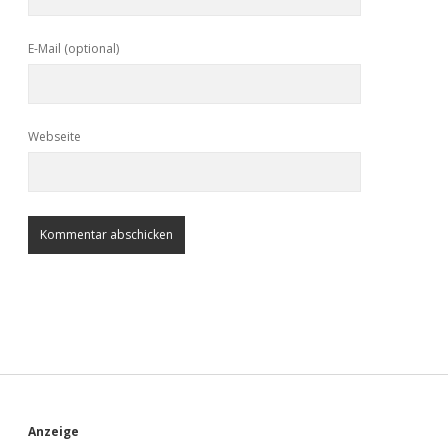
E-Mail (optional)
Webseite
S
Anzeige