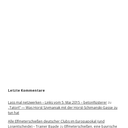
i
d
e
b
a
r
Letzte Kommentare
Lass mal netzwerken – Links vom 5. Mai 2015 – betonflüsterer
zu
„Tatort“ — Was Horst Szymaniak mit der Horst-Schimanski-Gasse zu
tun hat
Alle Elfmeterschießen deutscher Clubs im Europapokal (und
Losentscheide) – Trainer Baade
zu
Elfmeterschießen, eine bayrische