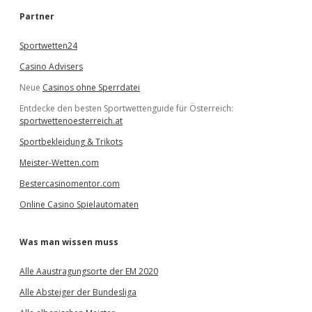
h
e
Partner
n
Sportwetten24
Casino Advisers
Neue
Casinos ohne Sperrdatei
Entdecke den besten Sportwettenguide für Österreich:
sportwettenoesterreich.at
Sportbekleidung & Trikots
Meister-Wetten.com
Bestercasinomentor.com
Online Casino Spielautomaten
Was man wissen muss
Alle Aaustragungsorte der EM 2020
Alle Absteiger der Bundesliga