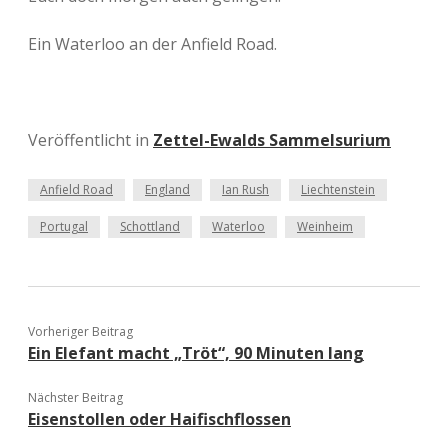
Ein Waterloo an der Anfield Road.
Veröffentlicht in
Zettel-Ewalds Sammelsurium
Anfield Road
England
Ian Rush
Liechtenstein
Portugal
Schottland
Waterloo
Weinheim
Vorheriger Beitrag
Ein Elefant macht „Tröt“, 90 Minuten lang
Nächster Beitrag
Eisenstollen oder Haifischflossen