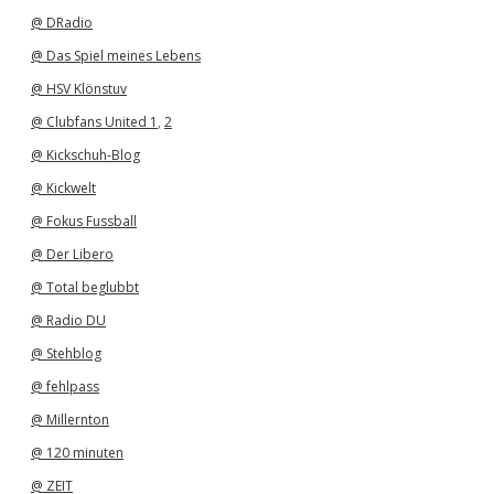
v
@ DRadio
@ Das Spiel meines Lebens
@ HSV Klönstuv
@ Clubfans United 1
,
2
@ Kickschuh-Blog
@ Kickwelt
@ Fokus Fussball
@ Der Libero
@ Total beglubbt
@ Radio DU
@ Stehblog
@ fehlpass
@ Millernton
@ 120 minuten
@ ZEIT