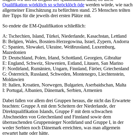
Qualifikation wörklöch so schröcklöch öde
werden würde, wie nach
allgemeiner Einschätzung zu befürchten stand. 25 Menschen teilten
ihre Tipps für die jeweils drei ersten Plätze mit.
So endete die EM-Qualifikation schließlich:
A: Tschechien, Island, Türkei, Niederlande, Kasachstan, Lettland
B: Belgien, Wales, Bosnien-Herzegowina, Israel, Zypern, Andorra
C: Spanien, Slowakei, Ukraine, Weißrussland, Luxemburg,
Mazedonien
D: Deutschland, Polen, Irland, Schottland, Georgien, Gibraltar
E: England, Schweiz, Slowenien, Estland, Litauen, San Marino
F: Nordirland, Rumänien, Ungarn, Finnland, Färöer, Griechenland
G: Österreich, Russland, Schweden, Montenegro, Liechtenstein,
Moldawien
H: Italien, Kroatien, Norwegen, Bulgarien, Aserbaidschan, Malta
I: Portugal, Albanien, Dänemark, Serbien, Armenien
Dabei fallen vor allem drei Gruppen heraus, die nicht das Erwartete
brachten: Gruppe A mit dem Scheitern der Niederlande, der
Direktqualifikation Islands, Gruppe F mit dem schwachen
Abschneiden von Griechenland und Finnland sowie dem
überraschenden Gruppensieger Nordirland und Gruppe I, in der
weder Serbien noch Dänemark erreichten, was man allgemein
erwartet hatte oder hätte.