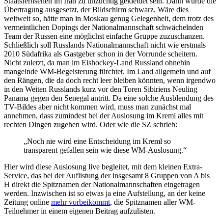
Staatsfernsehen im Iran zu unzüchtig gekleidet sein. Dann würde die
Übertragung ausgesetzt, der Bildschirm schwarz. Wäre dies
weltweit so, hätte man in Moskau genug Gelegenheit, dem trotz des
vermeintlichen Dopings der Nationalmannschaft schwächelnden
Team der Russen eine möglichst einfache Gruppe zuzuschanzen.
Schließlich soll Russlands Nationalmannschaft nicht wie erstmals
2010 Südafrika als Gastgeber schon in der Vorrunde scheitern.
Nicht zuletzt, da man im Eishockey-Land Russland ohnehin
mangelnde WM-Begeisterung fürchtet. Im Land allgemein und auf
den Rängen, die da doch recht leer bleiben könnten, wenn irgendwo
in den Weiten Russlands kurz vor den Toren Sibiriens Neuling
Panama gegen den Senegal antritt. Da eine solche Ausblendung des
TV-Bildes aber nicht kommen wird, muss man zunächst mal
annehmen, dass zumindest bei der Auslosung im Kreml alles mit
rechten Dingen zugehen wird. Oder wie die SZ schrieb:
„Noch nie wird eine Entscheidung im Kreml so
transparent gefallen sein wie diese WM-Auslosung.“
Hier wird diese Auslosung live begleitet, mit dem kleinen Extra-
Service, das bei der Auflistung der insgesamt 8 Gruppen von A bis
H direkt die Spitznamen der Nationalmannschaften eingetragen
werden. Inzwischen ist so etwas ja eine Aufstellung, an der keine
Zeitung online
mehr vorbeikommt
, die Spitznamen aller WM-
Teilnehmer in einem eigenen Beitrag aufzulisten.