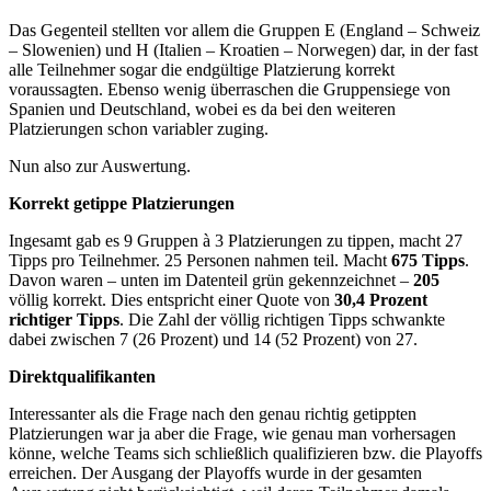
Das Gegenteil stellten vor allem die Gruppen E (England – Schweiz
– Slowenien) und H (Italien – Kroatien – Norwegen) dar, in der fast
alle Teilnehmer sogar die endgültige Platzierung korrekt
voraussagten. Ebenso wenig überraschen die Gruppensiege von
Spanien und Deutschland, wobei es da bei den weiteren
Platzierungen schon variabler zuging.
Nun also zur Auswertung.
Korrekt getippe Platzierungen
Ingesamt gab es 9 Gruppen à 3 Platzierungen zu tippen, macht 27
Tipps pro Teilnehmer. 25 Personen nahmen teil. Macht
675 Tipps
.
Davon waren – unten im Datenteil grün gekennzeichnet –
205
völlig korrekt. Dies entspricht einer Quote von
30,4 Prozent
richtiger Tipps
. Die Zahl der völlig richtigen Tipps schwankte
dabei zwischen 7 (26 Prozent) und 14 (52 Prozent) von 27.
Direktqualifikanten
Interessanter als die Frage nach den genau richtig getippten
Platzierungen war ja aber die Frage, wie genau man vorhersagen
könne, welche Teams sich schließlich qualifizieren bzw. die Playoffs
erreichen. Der Ausgang der Playoffs wurde in der gesamten