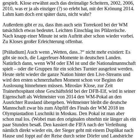
gespielt. Klose erwähnt auch das dreimalige Scheitern, 2002, 2006,
2010, was er ja als einziger (?) so erlebt hat, mit der Krönung 2014.
Lahm kam doch erst später dazu, nicht wahr?
Außerdem gibt er zu, dass ihm auch sein Torrekord bei der WM
tatsächlich etwas bedeutet. Leichten Einschlag ins Pfälzerische.
Nach knapp einer Minute ist sein Auftritt aber schon wieder vorbei.
Zu Kloses großer Erleichterung offenbar.
[Präludium] Auch wenn „Wetten, dass..?“ nicht mehr existiert: Es
gibt sie noch, die Lagerfeuer-Momente in deutschen Landen.
Natürlich dann, wenn WM oder EM ist und die Nationalmannschaft
spielt – oder die Gruppen für ein solches Turnier ausgelost werden.
Heute steht wieder die ganze Nation hinter den Live-Streams und
wird den ersten schmerzhaften Moment schon vor Beginn der
Auslosung hinnehmen müssen. Miroslav Klose, zur Zeit
Trainerhospitant ohne Geschäftsfeld bei der DFB-Elf, wird in seiner
Eigenschaft als Weltmeister von 2014 den WM-Pokal an den
Ausrichter Russland übergeben. Weltmeister bleibt die deutsche
Mannschaft zwar bis zum Abpfiff des Finals der WM 2018 im
Olympiastadion Luschniki in Moskau. Den Pokal ist man aber
schon mal los. (Wobei man den originalen ohnehin nie länger als ein
paar Stunden besaß. Den kassiert die FIFA nach der Verleihung
nämlich direkt wieder ein, der Sieger geht mit einem Duplikat nach
Hause und foppt auf der Reise durch seine Dörfer und Landstriche