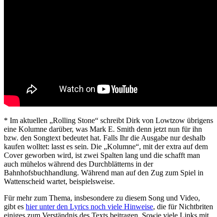
* Im aktuellen „Rolling Stone“ schreibt Dirk von Lowtzow übrigens
eine Kolumne darüber, was Mark E. Smith denn jetzt nun für ihn
bzw. den Songtext bedeutet hat. Falls Ihr die Ausgabe nur deshalb
kaufen wolltet: lasst es sein. Die „Kolumne“, mit der extra auf dem
Cover geworben wird, ist zwei Spalten lang und die schafft man
auch mühelos während des Durchblätterns in der
Bahnhofsbuchhandlung. Während man auf den Zug zum Spiel in
Wattenscheid wartet, beispielsweise.
Für mehr zum Thema, insbesondere zu diesem Song und Video,
gibt es
hier unter den Lyrics noch viele Hinweise
, die für Nichtbriten
einiges zum Verständnis des Texts beitragen. Sowie viele Links mit