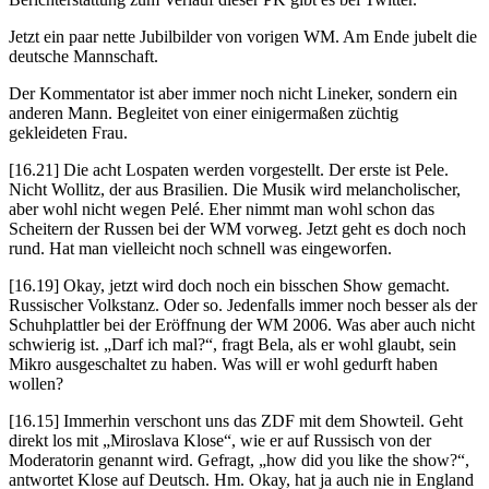
Jetzt ein paar nette Jubilbilder von vorigen WM. Am Ende jubelt die
deutsche Mannschaft.
Der Kommentator ist aber immer noch nicht Lineker, sondern ein
anderen Mann. Begleitet von einer einigermaßen züchtig
gekleideten Frau.
[16.21] Die acht Lospaten werden vorgestellt. Der erste ist Pele.
Nicht Wollitz, der aus Brasilien. Die Musik wird melancholischer,
aber wohl nicht wegen Pelé. Eher nimmt man wohl schon das
Scheitern der Russen bei der WM vorweg. Jetzt geht es doch noch
rund. Hat man vielleicht noch schnell was eingeworfen.
[16.19] Okay, jetzt wird doch noch ein bisschen Show gemacht.
Russischer Volkstanz. Oder so. Jedenfalls immer noch besser als der
Schuhplattler bei der Eröffnung der WM 2006. Was aber auch nicht
schwierig ist. „Darf ich mal?“, fragt Bela, als er wohl glaubt, sein
Mikro ausgeschaltet zu haben. Was will er wohl gedurft haben
wollen?
[16.15] Immerhin verschont uns das ZDF mit dem Showteil. Geht
direkt los mit „Miroslava Klose“, wie er auf Russisch von der
Moderatorin genannt wird. Gefragt, „how did you like the show?“,
antwortet Klose auf Deutsch. Hm. Okay, hat ja auch nie in England