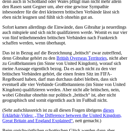
denn auch in Schottland oder Wales pflügt man nicht mehr allein
den Rasen samt Gegner um, aber eine gewisse Sympathie
inbesondere für die drei kleineren britischen Verbände lässt sich
eben nicht leugnen und fühlt sich ohnehin gut an.
Sofort kamen allerdings die Einwände, dass Gibraltar ja neuerdings
auch mitspiele und sich nicht qualifizieren werde. Womit es nur vier
von fünf teilnehmenden britischen Verbänden nach Frankreich
schaffen werden, wenn überhaupt.
Das ist in Bezug auf die Bezeichnung „britisch“ zwar zutreffend,
denn Gibraltar gehört zu den
British Overseas Territories
, nicht aber
zu Großbritannien (im Sinne von United Kingdom), worauf sich
meine Aussage eigentlich bezog. Da es auch nicht zu den vier
britischen Verbänden gehört, die einen festen Sitz im FIFA-
Regelboard haben, darf man durchaus dabei bleiben, dass sich
eventuell alle vier Verbände Großbritanniens (im Sinne von United
Kingdom) qualifizieren werden. Aber nicht alle britischen, nein,
wobei Gibraltar ohnehin nur politisch „britisch“ ist, aber nicht
geographisch und somit eigentlich auch im Fußball nicht.
(Sehr aufschlussreich ist zu all diesen Fragen übrigens
dieses
Erklärbär-Video: „The Difference between the United Kingdom,
Great Britain and England Explained“
, nett gemacht.)
Beim sprichwörtlichen schottischen Glück werden dann aber