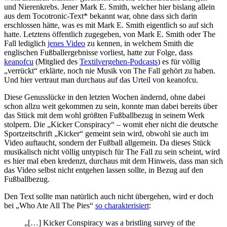
und Nierenkrebs. Jener Mark E. Smith, welcher hier bislang allein
aus dem Tocotronic-Text* bekannt war, ohne dass sich darin
erschlossen hätte, was es mit Mark E. Smith eigentlich so auf sich
hatte. Letztens öffentlich zugegeben, von Mark E. Smith oder The
Fall lediglich
jenes Video
zu kennen, in welchem Smith die
englischen Fußballergebnisse vorliest, hatte zur Folge, dass
keanofcu
(Mitglied des
Textilvergehen-Podcasts
) es für völlig
„verrückt“ erklärte, noch nie Musik von The Fall gehört zu haben.
Und hier vertraut man durchaus auf das Urteil von keanofcu.
Diese Genusslücke in den letzten Wochen ändernd, ohne dabei
schon allzu weit gekommen zu sein, konnte man dabei bereits über
das Stück mit dem wohl größten Fußballbezug in seinem Werk
stolpern. Die „Kicker Conspiracy“ – womit eher nicht die deutsche
Sportzeitschrift „Kicker“ gemeint sein wird, obwohl sie auch im
Video auftaucht, sondern der Fußball allgemein. Da dieses Stück
musikalisch nicht völlig untypisch für The Fall zu sein scheint, wird
es hier mal eben kredenzt, durchaus mit dem Hinweis, dass man sich
das Video selbst nicht entgehen lassen sollte, in Bezug auf den
Fußballbezug.
Den Text sollte man natürlich auch nicht übergehen, wird er doch
bei „Who Ate All The Pies“
so charakterisiert
:
„[…] Kicker Conspiracy was a bristling survey of the