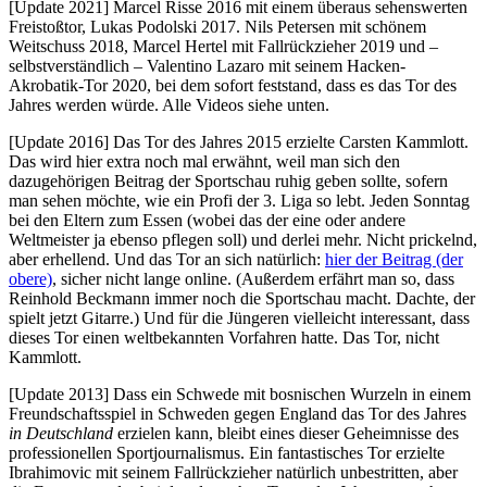
[Update 2021] Marcel Risse 2016 mit einem überaus sehenswerten
Freistoßtor, Lukas Podolski 2017. Nils Petersen mit schönem
Weitschuss 2018, Marcel Hertel mit Fallrückzieher 2019 und –
selbstverständlich – Valentino Lazaro mit seinem Hacken-
Akrobatik-Tor 2020, bei dem sofort feststand, dass es das Tor des
Jahres werden würde. Alle Videos siehe unten.
[Update 2016] Das Tor des Jahres 2015 erzielte Carsten Kammlott.
Das wird hier extra noch mal erwähnt, weil man sich den
dazugehörigen Beitrag der Sportschau ruhig geben sollte, sofern
man sehen möchte, wie ein Profi der 3. Liga so lebt. Jeden Sonntag
bei den Eltern zum Essen (wobei das der eine oder andere
Weltmeister ja ebenso pflegen soll) und derlei mehr. Nicht prickelnd,
aber erhellend. Und das Tor an sich natürlich:
hier der Beitrag (der
obere)
, sicher nicht lange online. (Außerdem erfährt man so, dass
Reinhold Beckmann immer noch die Sportschau macht. Dachte, der
spielt jetzt Gitarre.) Und für die Jüngeren vielleicht interessant, dass
dieses Tor einen weltbekannten Vorfahren hatte. Das Tor, nicht
Kammlott.
[Update 2013] Dass ein Schwede mit bosnischen Wurzeln in einem
Freundschaftsspiel in Schweden gegen England das Tor des Jahres
in Deutschland
erzielen kann, bleibt eines dieser Geheimnisse des
professionellen Sportjournalismus. Ein fantastisches Tor erzielte
Ibrahimovic mit seinem Fallrückzieher natürlich unbestritten, aber