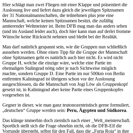
Hier schlägt man zwei Fliegen mit einer Klappe und präsentiert die
Auslosung live und liefert dazu gleich die jeweiligen Spitznamen
der 31 Nationalmannschaften, die teilnehmen plus jene eine
Mannschaft, welche keinen Spitznamen besitzt, die zufällig
amtierender Weltmeister ist. Beim DFB mag man das anders sehen
(und im Ausland leider auch), doch hier kann man auf derlei fromme
Wünsche keine Rücksicht nehmen und bleibt bei der Realität.
Man darf natürlich gespannt sein, wie die Gruppen nun schließlich
aussehen werden. Ohne einen Tipp für die Gruppe der Mannschaft
ohne Spitznamen geht es natürlich auch hier nicht. Es wird nicht
Gruppe H, welche die einzige wäre, welche eine Partie im
ehemaligen Stalingrad nötig oder je nach Sichtweise möglich
machte, sondern Gruppe D. Eine Partie im nur 500km von Berlin
entfernten Kaliningrad ist übrigens schon vor der Auslosung
ausgeschlossen, da die Mannschaft von Jogi Löw als Gruppenkopf
gesetzt ist, in Kaliningrad aber keine Partie eines Gruppenkopfes
vorgesehen ist.
Gegner in dieser, wie man ganz teutonozentristisch gerne formuliert,
„deutschen“ Gruppe werden sein:
Peru, Ägypten und Südkorea
.
Das klänge immerhin doch ziemlich nach einer _Welt_meisterschaft.
Sportlich stellt sich die Frage ohnehin nicht, ob die DFB-Elf die
Vorrunde übersteht, selbst für den Fall, dass die „Furia Roja“ in ihre