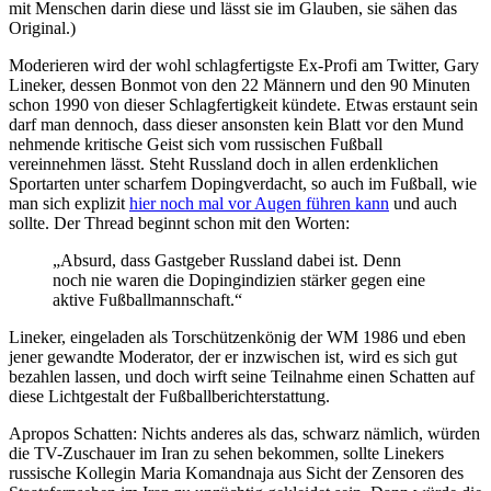
mit Menschen darin diese und lässt sie im Glauben, sie sähen das
Original.)
Moderieren wird der wohl schlagfertigste Ex-Profi am Twitter, Gary
Lineker, dessen Bonmot von den 22 Männern und den 90 Minuten
schon 1990 von dieser Schlagfertigkeit kündete. Etwas erstaunt sein
darf man dennoch, dass dieser ansonsten kein Blatt vor den Mund
nehmende kritische Geist sich vom russischen Fußball
vereinnehmen lässt. Steht Russland doch in allen erdenklichen
Sportarten unter scharfem Dopingverdacht, so auch im Fußball, wie
man sich explizit
hier noch mal vor Augen führen kann
und auch
sollte. Der Thread beginnt schon mit den Worten:
„Absurd, dass Gastgeber Russland dabei ist. Denn
noch nie waren die Dopingindizien stärker gegen eine
aktive Fußballmannschaft.“
Lineker, eingeladen als Torschützenkönig der WM 1986 und eben
jener gewandte Moderator, der er inzwischen ist, wird es sich gut
bezahlen lassen, und doch wirft seine Teilnahme einen Schatten auf
diese Lichtgestalt der Fußballberichterstattung.
Apropos Schatten: Nichts anderes als das, schwarz nämlich, würden
die TV-Zuschauer im Iran zu sehen bekommen, sollte Linekers
russische Kollegin Maria Komandnaja aus Sicht der Zensoren des