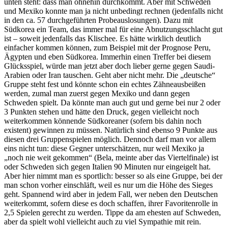
unten steht: dass man ohnehin durchkommt. Aber mit Schweden
und Mexiko konnte man ja nicht unbedingt rechnen (jedenfalls nicht
in den ca. 57 durchgeführten Probeauslosungen). Dazu mit
Südkorea ein Team, das immer mal für eine Abnutzungsschlacht gut
ist – soweit jedenfalls das Klischee. Es hätte wirklich deutlich
einfacher kommen können, zum Beispiel mit der Prognose Peru,
Ägypten und eben Südkorea. Immerhin einen Treffer bei diesem
Glücksspiel, würde man jetzt aber doch lieber gerne gegen Saudi-
Arabien oder Iran tauschen. Geht aber nicht mehr. Die „deutsche“
Gruppe steht fest und könnte schon ein echtes Zähneausbeißen
werden, zumal man zuerst gegen Mexiko und dann gegen
Schweden spielt. Da könnte man auch gut und gerne bei nur 2 oder
3 Punkten stehen und hätte den Druck, gegen vielleicht noch
weiterkommen könnende Südkoreaner (sofern bis dahin noch
existent) gewinnen zu müssen. Natürlich sind ebenso 9 Punkte aus
diesen drei Gruppenspielen möglich. Dennoch darf man vor allem
eins nicht tun: diese Gegner unterschätzen, nur weil Mexiko ja
„noch nie weit gekommen“ (Bela, meinte aber das Viertelfinale) ist
oder Schweden sich gegen Italien 90 Minuten nur eingeigelt hat.
Aber hier nimmt man es sportlich: besser so als eine Gruppe, bei der
man schon vorher einschläft, weil es nur um die Höhe des Sieges
geht. Spannend wird aber in jedem Fall, wer neben den Deutschen
weiterkommt, sofern diese es doch schaffen, ihrer Favoritenrolle in
2,5 Spielen gerecht zu werden. Tippe da am ehesten auf Schweden,
aber da spielt wohl vielleicht auch zu viel Sympathie mit rein.