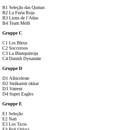
B1 Seleção das Quinas
B2 La Furia Roja
B3 Lions de l‘Atlas
B4 Team Melli
Gruppe C
C1 Les Bleus
C2 Socceroos
C3 La Blanquirroja
C4 Danish Dynamite
Gruppe D
D1 Albiceleste
D2 Strákarnir okkar
D3 Vatreni
D4 Super Eagles
Gruppe E
E1 Seleção
E2 Nati
E3 Los Ticos
E4 Beli Orlovi