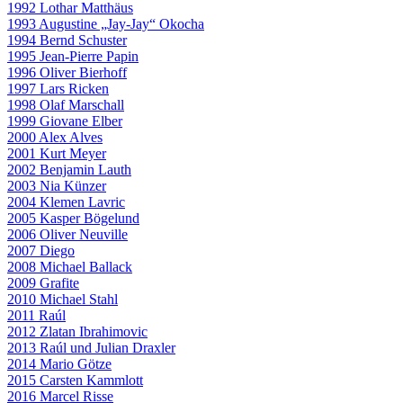
1992 Lothar Matthäus
1993 Augustine „Jay-Jay“ Okocha
1994 Bernd Schuster
1995 Jean-Pierre Papin
1996 Oliver Bierhoff
1997 Lars Ricken
1998 Olaf Marschall
1999 Giovane Elber
2000 Alex Alves
2001 Kurt Meyer
2002 Benjamin Lauth
2003 Nia Künzer
2004 Klemen Lavric
2005 Kasper Bögelund
2006 Oliver Neuville
2007 Diego
2008 Michael Ballack
2009 Grafite
2010 Michael Stahl
2011 Raúl
2012 Zlatan Ibrahimovic
2013 Raúl und Julian Draxler
2014 Mario Götze
2015 Carsten Kammlott
2016 Marcel Risse