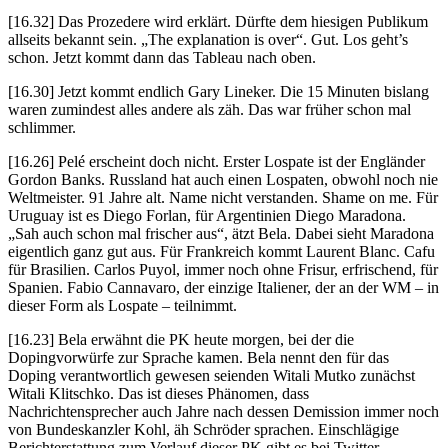
[16.32] Das Prozedere wird erklärt. Dürfte dem hiesigen Publikum
allseits bekannt sein. „The explanation is over“. Gut. Los geht’s
schon. Jetzt kommt dann das Tableau nach oben.
[16.30] Jetzt kommt endlich Gary Lineker. Die 15 Minuten bislang
waren zumindest alles andere als zäh. Das war früher schon mal
schlimmer.
[16.26] Pelé erscheint doch nicht. Erster Lospate ist der Engländer
Gordon Banks. Russland hat auch einen Lospaten, obwohl noch nie
Weltmeister. 91 Jahre alt. Name nicht verstanden. Shame on me. Für
Uruguay ist es Diego Forlan, für Argentinien Diego Maradona.
„Sah auch schon mal frischer aus“, ätzt Bela. Dabei sieht Maradona
eigentlich ganz gut aus. Für Frankreich kommt Laurent Blanc. Cafu
für Brasilien. Carlos Puyol, immer noch ohne Frisur, erfrischend, für
Spanien. Fabio Cannavaro, der einzige Italiener, der an der WM – in
dieser Form als Lospate – teilnimmt.
[16.23] Bela erwähnt die PK heute morgen, bei der die
Dopingvorwürfe zur Sprache kamen. Bela nennt den für das
Doping verantwortlich gewesen seienden Witali Mutko zunächst
Witali Klitschko. Das ist dieses Phänomen, dass
Nachrichtensprecher auch Jahre nach dessen Demission immer noch
von Bundeskanzler Kohl, äh Schröder sprachen. Einschlägige
Berichterstattung zum Verlauf dieser PK gibt es bei Twitter.