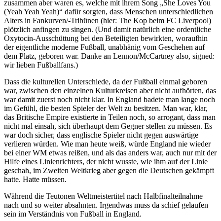
zusammen aber waren es, welche mit ihrem Song „She Loves You
(Yeah Yeah Yeah)“ dafür sorgten, dass Menschen unterschiedlichen
Alters in Fankurven/-Tribünen (hier: The Kop beim FC Liverpool)
plötzlich anfingen zu singen. (Und damit natürlich eine ordentliche
Oxytocin-Ausschüttung bei den Beteiligten bewirkten, woraufhin
der eigentliche moderne Fußball, unabhänig vom Geschehen auf
dem Platz, geboren war. Danke an Lennon/McCartney also, signed:
wir lieben Fußballfans.)
Dass die kulturellen Unterschiede, da der Fußball einmal geboren
war, zwischen den einzelnen Kulturkreisen aber nicht aufhörten, das
war damit zuerst noch nicht klar. In England badete man lange noch
im Gefühl, die besten Spieler der Welt zu besitzen. Man war, klar,
das Britische Empire existierte in Teilen noch, so arrogant, dass man
nicht mal einsah, sich überhaupt dem Gegner stellen zu müssen. Es
war doch sicher, dass englische Spieler nicht gegen auswärtige
verlieren würden. Wie man heute weiß, würde England nie wieder
bei einer WM etwas reißen, und als das anders war, auch nur mit der
Hilfe eines Linienrichters, der nicht wusste, wie
ihm
auf der Linie
geschah, im Zweiten Weltkrieg aber gegen die Deutschen gekämpft
hatte. Hatte müssen.
Während die Teutonen Weltmeistertitel nach Halbfinalteilnahme
nach und so weiter absahnten. Irgendwas muss da schief gelaufen
sein im Verständnis von Fußball in England.