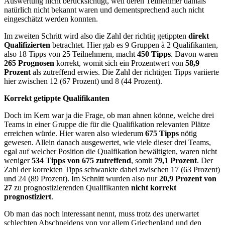
Auswertung nicht berücksichtigt, weil deren Teilnehmer damals
natürlich nicht bekannt waren und dementsprechend auch nicht
eingeschätzt werden konnten.
Im zweiten Schritt wird also die Zahl der richtig getippten
direkt
Qualifizierten
betrachtet. Hier gab es 9 Gruppen à 2 Qualifikanten,
also 18 Tipps von 25 Teilnehmern, macht
450 Tipps
. Davon waren
265 Prognosen
korrekt, womit sich ein Prozentwert von
58,9
Prozent
als zutreffend erwies. Die Zahl der richtigen Tipps variierte
hier zwischen 12 (67 Prozent) und 8 (44 Prozent).
Korrekt getippte Qualifikanten
Doch im Kern war ja die Frage, ob man ahnen könne, welche drei
Teams in einer Gruppe die für die Qualifikation relevanten Plätze
erreichen würde. Hier waren also wiederum
675 Tipps
nötig
gewesen. Allein danach ausgewertet, wie viele dieser drei Teams,
egal auf welcher Position die Qualfikation bewältigten, waren nicht
weniger
534 Tipps von 675 zutreffend
, somit
79,1 Prozent
. Der
Zahl der korrekten Tipps schwankte dabei zwischen 17 (63 Prozent)
und 24 (89 Prozent). Im Schnitt wurden also nur
20,9 Prozent von
27
zu prognostizierenden Qualifikanten
nicht korrekt
prognostiziert
.
Ob man das noch interessant nennt, muss trotz des unerwartet
schlechten Abschneidens von vor allem Griechenland und den