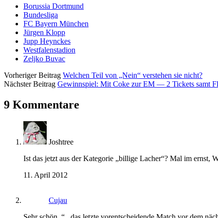
Borussia Dortmund
Bundesliga
FC Bayern München
Jürgen Klopp
Jupp Heynckes
Westfalenstadion
Zeljko Buvac
Vorheriger Beitrag
Welchen Teil von „Nein“ verstehen sie nicht?
Nächster Beitrag
Gewinnspiel: Mit Coke zur EM — 2 Tickets samt F
9 Kommentare
Joshtree
Ist das jetzt aus der Kategorie „billige Lacher“? Mal im ernst,
11. April 2012
Cujau
Sehr schön, “.. das letzte vorentscheidende Match vor dem näc