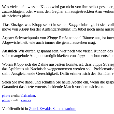
Was viele nicht wissen: Klopp wird gar nicht von ihm selbst gesteuer
zuzuschlagen, oder wann, den Gegner am ausgestreckten Arm verhunger
als nächstes plant.
Das Einzige, was Klopp selbst in seinen
Klopp
einbringt, ist sich vo
move von
Klopp
bei der Außendarstellung: Im Jubel noch mehr auszuf
Ärgster Schwachpunkt von
Klopp
: Reißt national Bäume aus, ist int
Abgewichstheit, wie auch immer die genau aussehen mag.
Ausblick
Wir dürfen gespannt sein, wer nach wie vielen Runden des
siehe mangelnde Adaptionsmöglichkeiten von
Jupp
— schon entschied
Woran
Klopp
sich die Zähne ausbeißen könnte, ist, dass
Jupps
Strateg
das Apfelmus als Nachtisch weggenommen werden soll. Problematis
steht. Ausgleichende Gerechtigkeit: Dafür erinnert sich der Torhüter 
Seien Sie live dabei und schalten Sie heute Abend ein, wenn die ge
Garantiert das letzte vorentscheidende Match vor dem nächsten.
.
photo
credit:
blah.adam
photo
credit:
xmacex
Veröffentlicht in
Zettel-Ewalds Sammelsurium