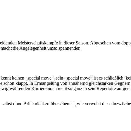
eidenden Meisterschaftskämpfe in dieser Saison. Abgesehen vom doppelt
as macht die Angelegenheit umso spannender.
kennt keinen „special move“, sein „special move“ ist es schließlich, ke
dwie schon klappt. In Ermangelung von annähernd gleichstarken Gegnern,
ewig währenden Karriere noch nicht so ganz in sein Repertoire aufgen
selbst ohne Brille nicht zu übersehen ist, wie verwelkt diese inzwisch