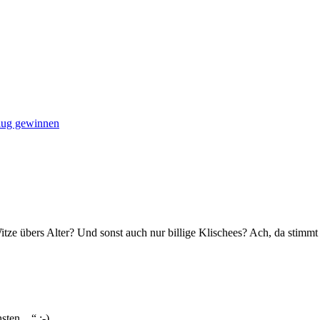
lug gewinnen
 Witze übers Alter? Und sonst auch nur billige Klischees? Ach, da stimm
hsten…“ :-)