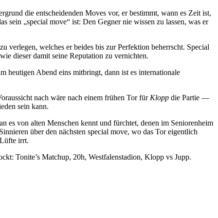
ergrund die entscheidenden Moves vor, er bestimmt, wann es Zeit ist,
s sein „special move“ ist: Den Gegner nie wissen zu lassen, was er
zu verlegen, welches er beides bis zur Perfektion beherrscht. Special
wie dieser damit seine Reputation zu vernichten.
m heutigen Abend eins mitbringt, dann ist es internationale
Voraussicht nach wäre nach einem frühen Tor für
Klopp
die Partie —
ieden sein kann.
ie man es von alten Menschen kennt und fürchtet, denen im Seniorenheim
 Sinnieren über den nächsten special move, wo das Tor eigentlich
üfte irrt.
ckt: Tonite’s Matchup, 20h, Westfalenstadion, Klopp vs Jupp.