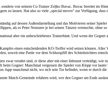
t, sondern von seinem Co-Trainer Zeljko Buvac. Buvac bereitet im Hint
n zu lassen. Hat also so viele „special moves“ zur Verfügung, dass da
llständig auf dessen Außendarstellung und das Motivieren seiner Spieler 
lippen, als es Peter Neururer je bei seinen Tänzen vermochte, ohne so 
ernational aber ein unbeschriebenes Trainerblatt. Und wenn der Gegner a
 Kampfes einen entscheidenden KO-Treffer wird setzen können. Aller 
en, soweit eine Partie vor dem Schlusspfiff des Schiedsrichters entsch
ien zwar veraltet sind, er diese aber mit einer Inbrunst verteidigt, w
ch beim Gegner: Manchmal vergessen die Spieler von
Klopp
vor lauter
von
Jupp
manchmal nicht, wo sich sein Tor befindet, wenn er durch die L
spannte Match-Gemeinde erfahren wird, wer den Gegner am Ende auskno