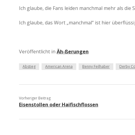
Ich glaube, die Fans leiden manchmal mehr als die S
Ich glaube, das Wort „manchmal“ ist hier überflüssi
Veröffentlicht in
Äh-ßerungen
Abstieg
American Arena
Benny Feilhaber
Derby Co
Vorheriger Beitrag
Eisenstollen oder Haifischflossen