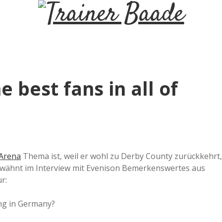
T
r
a
e best fans in all of
i
n
e
Arena
Thema ist, weil er wohl zu Derby County zurückkehrt,
wähnt im Interview mit Evenison Bemerkenswertes aus
r
r:
ing in Germany?
B