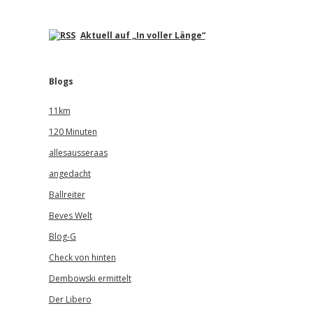
Aktuell auf „In voller Länge“
Blogs
11km
120 Minuten
allesausseraas
angedacht
Ballreiter
Beves Welt
Blog-G
Check von hinten
Dembowski ermittelt
Der Libero