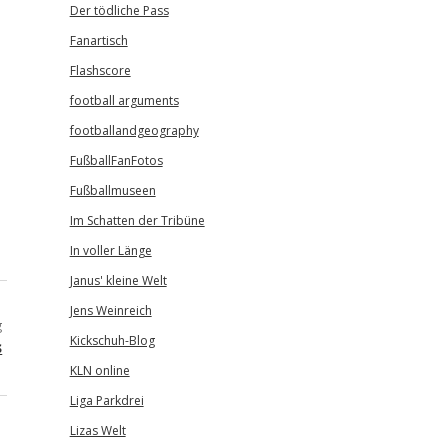
Der tödliche Pass
Fanartisch
Flashscore
football arguments
footballandgeography
FußballFanFotos
Fußballmuseen
Im Schatten der Tribüne
In voller Länge
Janus' kleine Welt
Jens Weinreich
g
Kickschuh-Blog
s
KLN online
Liga Parkdrei
Lizas Welt