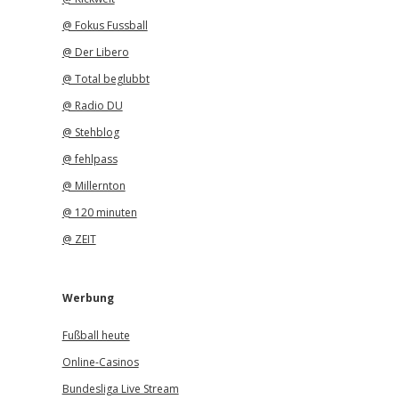
@ Fokus Fussball
@ Der Libero
@ Total beglubbt
@ Radio DU
@ Stehblog
@ fehlpass
@ Millernton
@ 120 minuten
@ ZEIT
Werbung
Fußball heute
Online-Casinos
Bundesliga Live Stream