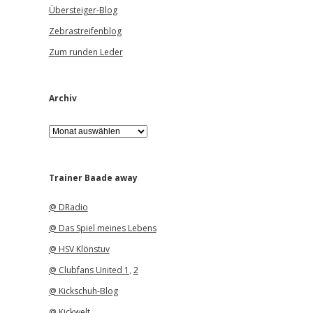
Übersteiger-Blog
Zebrastreifenblog
Zum runden Leder
Archiv
A
r
c
h
i
Trainer Baade away
v
@ DRadio
@ Das Spiel meines Lebens
@ HSV Klönstuv
@ Clubfans United 1
,
2
@ Kickschuh-Blog
@ Kickwelt