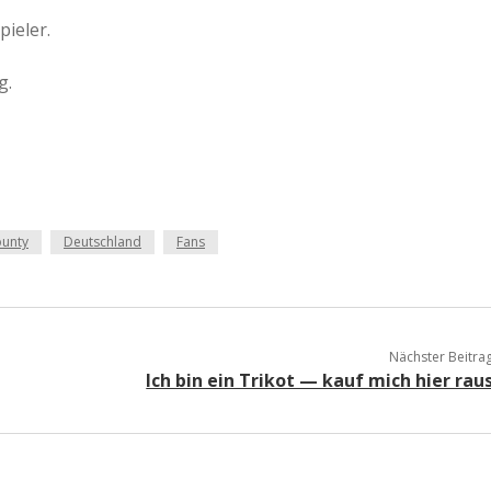
pieler.
g.
unty
Deutschland
Fans
Nächster Beitra
Ich bin ein Trikot — kauf mich hier rau