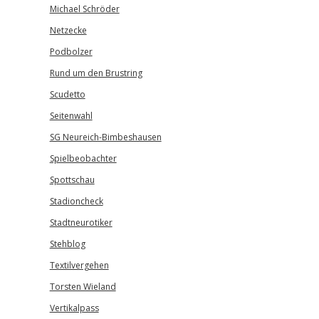
Michael Schröder
Netzecke
Podbolzer
Rund um den Brustring
Scudetto
Seitenwahl
SG Neureich-Bimbeshausen
Spielbeobachter
Spottschau
Stadioncheck
Stadtneurotiker
Stehblog
Textilvergehen
Torsten Wieland
Vertikalpass