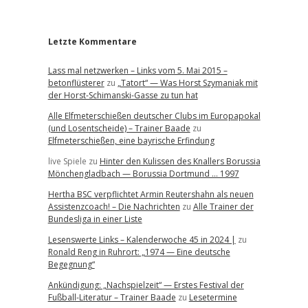
r
Letzte Kommentare
Lass mal netzwerken – Links vom 5. Mai 2015 –
betonflüsterer
zu
„Tatort“ — Was Horst Szymaniak mit
der Horst-Schimanski-Gasse zu tun hat
Alle Elfmeterschießen deutscher Clubs im Europapokal
(und Losentscheide) – Trainer Baade
zu
Elfmeterschießen, eine bayrische Erfindung
live Spiele
zu
Hinter den Kulissen des Knallers Borussia
Mönchengladbach — Borussia Dortmund … 1997
Hertha BSC verpflichtet Armin Reutershahn als neuen
Assistenzcoach! – Die Nachrichten
zu
Alle Trainer der
Bundesliga in einer Liste
Lesenswerte Links – Kalenderwoche 45 in 2024 |
zu
Ronald Reng in Ruhrort: „1974 — Eine deutsche
Begegnung“
Ankündigung: „Nachspielzeit“ — Erstes Festival der
Fußball-Literatur – Trainer Baade
zu
Lesetermine