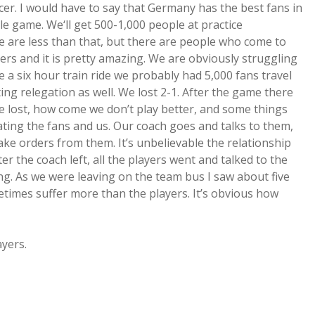
ccer. I would have to say that Germany has the best fans in
a
gle game. We‘ll get 500-1,000 people at practice
 are less than that, but there are people who come to
yers and it is pretty amazing. We are obviously struggling
a
e a six hour train ride we probably had 5,000 fans travel
ng relegation as well. We lost 2-1. After the game there
d
e lost, how come we don’t play better, and some things
ting the fans and us. Our coach goes and talks to them,
ake orders from them. It’s unbelievable the relationship
e
 the coach left, all the players went and talked to the
hing. As we were leaving on the team bus I saw about five
metimes suffer more than the players. It’s obvious how
ayers.