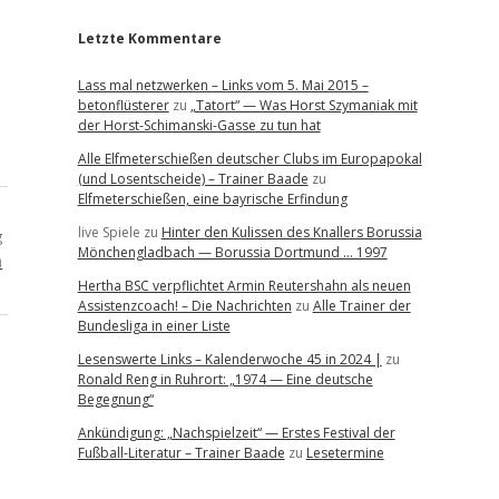
Letzte Kommentare
Lass mal netzwerken – Links vom 5. Mai 2015 –
betonflüsterer
zu
„Tatort“ — Was Horst Szymaniak mit
der Horst-Schimanski-Gasse zu tun hat
Alle Elfmeterschießen deutscher Clubs im Europapokal
(und Losentscheide) – Trainer Baade
zu
Elfmeterschießen, eine bayrische Erfindung
live Spiele
zu
Hinter den Kulissen des Knallers Borussia
g
Mönchengladbach — Borussia Dortmund … 1997
m
Hertha BSC verpflichtet Armin Reutershahn als neuen
Assistenzcoach! – Die Nachrichten
zu
Alle Trainer der
Bundesliga in einer Liste
Lesenswerte Links – Kalenderwoche 45 in 2024 |
zu
Ronald Reng in Ruhrort: „1974 — Eine deutsche
Begegnung“
Ankündigung: „Nachspielzeit“ — Erstes Festival der
Fußball-Literatur – Trainer Baade
zu
Lesetermine