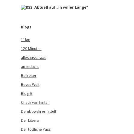
Aktuell auf „In voller Länge“
Blogs
11km
120 Minuten
allesausseraas
angedacht
Ballreiter
Beves Welt
Blog-G
Check von hinten
Dembowski ermittelt
Der Libero
Der tödliche Pass