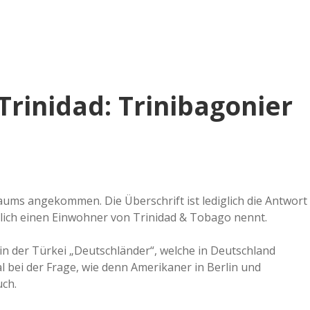
e
r
B
rinidad: Trinibagonier
a
a
d
aums angekommen. Die Überschrift ist lediglich die Antwort
ntlich einen Einwohner von Trinidad & Tobago nennt.
e
n der Türkei „Deutschländer“, welche in Deutschland
 bei der Frage, wie denn Amerikaner in Berlin und
uch.