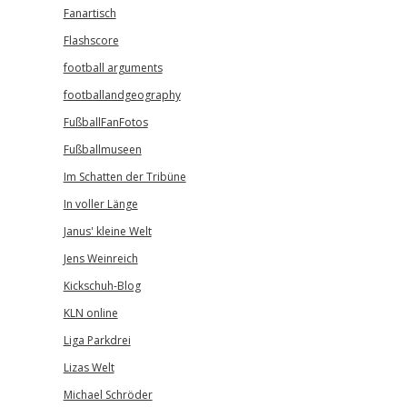
Fanartisch
Flashscore
football arguments
footballandgeography
FußballFanFotos
Fußballmuseen
Im Schatten der Tribüne
In voller Länge
Janus' kleine Welt
Jens Weinreich
Kickschuh-Blog
KLN online
Liga Parkdrei
Lizas Welt
Michael Schröder