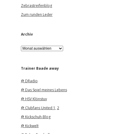
Zebrastreifenblog
Zum runden Leder
Archiv
A
r
c
h
i
Trainer Baade away
v
@ DRadio
@ Das Spiel meines Lebens
@ HSV Klönstuv
@ Clubfans United 1
,
2
@ Kickschuh-Blog
@ Kickwelt