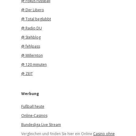
@ Fokus Fussball
@ Der Libero
@ Total beglubbt
@ Radio DU
@ Stehblog
@ fehlpass
@ Millernton
@ 120 minuten
@ ZEIT
Werbung
Fußball heute
Online-Casinos
Bundesliga Live Stream
Vergleichen und finden Sie hier ein Online
Casino ohne