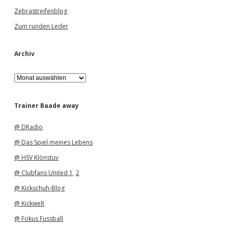
Zebrastreifenblog
Zum runden Leder
Archiv
A
r
c
h
Trainer Baade away
i
v
@ DRadio
@ Das Spiel meines Lebens
@ HSV Klönstuv
@ Clubfans United 1
,
2
@ Kickschuh-Blog
@ Kickwelt
@ Fokus Fussball