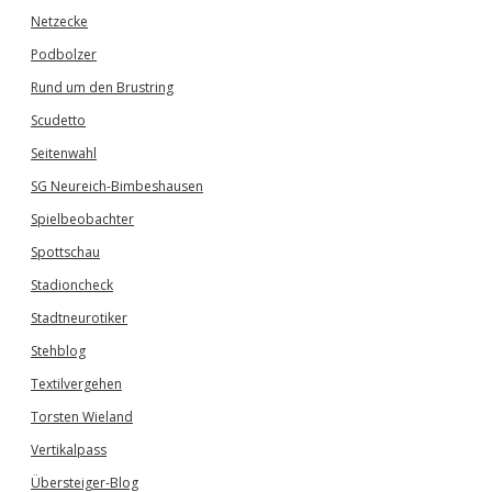
Netzecke
Podbolzer
Rund um den Brustring
Scudetto
Seitenwahl
SG Neureich-Bimbeshausen
Spielbeobachter
Spottschau
Stadioncheck
Stadtneurotiker
Stehblog
Textilvergehen
Torsten Wieland
Vertikalpass
Übersteiger-Blog