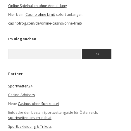
Online Spielhallen ohne Anmeldung
Hier beim
Casino ohne Limit
sofort anfangen.
casinofrog.com/de/online-casino/ohne-limit/
Im Blog suchen
S
u
c
h
e
Partner
n
Sportwetten24
Casino Advisers
Neue
Casinos ohne Sperrdatei
Entdecke den besten Sportwettenguide für Österreich:
sportwettenoesterreich.at
Sportbekleidung & Trikots