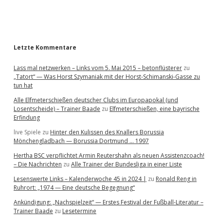
a
r
Letzte Kommentare
Lass mal netzwerken – Links vom 5. Mai 2015 – betonflüsterer
zu
„Tatort“ — Was Horst Szymaniak mit der Horst-Schimanski-Gasse zu
tun hat
Alle Elfmeterschießen deutscher Clubs im Europapokal (und
Losentscheide) – Trainer Baade
zu
Elfmeterschießen, eine bayrische
Erfindung
live Spiele
zu
Hinter den Kulissen des Knallers Borussia
Mönchengladbach — Borussia Dortmund … 1997
Hertha BSC verpflichtet Armin Reutershahn als neuen Assistenzcoach!
– Die Nachrichten
zu
Alle Trainer der Bundesliga in einer Liste
Lesenswerte Links – Kalenderwoche 45 in 2024 |
zu
Ronald Reng in
Ruhrort: „1974 — Eine deutsche Begegnung“
Ankündigung: „Nachspielzeit“ — Erstes Festival der Fußball-Literatur –
Trainer Baade
zu
Lesetermine