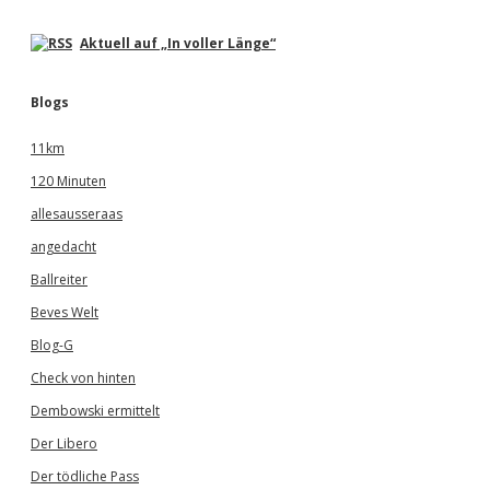
Aktuell auf „In voller Länge“
Blogs
11km
120 Minuten
allesausseraas
angedacht
Ballreiter
Beves Welt
Blog-G
Check von hinten
Dembowski ermittelt
Der Libero
Der tödliche Pass