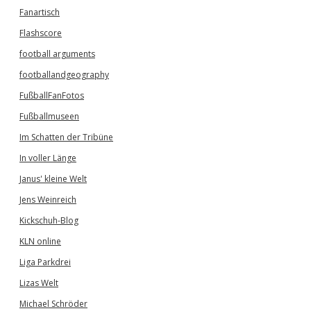
Fanartisch
Flashscore
football arguments
footballandgeography
FußballFanFotos
Fußballmuseen
Im Schatten der Tribüne
In voller Länge
Janus' kleine Welt
Jens Weinreich
Kickschuh-Blog
KLN online
Liga Parkdrei
Lizas Welt
Michael Schröder