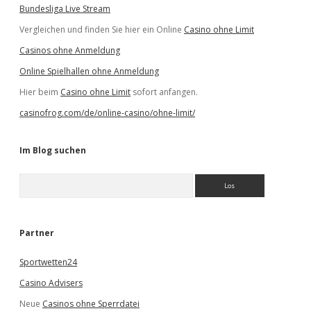
Bundesliga Live Stream
Vergleichen und finden Sie hier ein Online
Casino ohne Limit
Casinos ohne Anmeldung
Online Spielhallen ohne Anmeldung
Hier beim
Casino ohne Limit
sofort anfangen.
casinofrog.com/de/online-casino/ohne-limit/
Im Blog suchen
S
u
c
h
e
Partner
n
Sportwetten24
Casino Advisers
Neue
Casinos ohne Sperrdatei