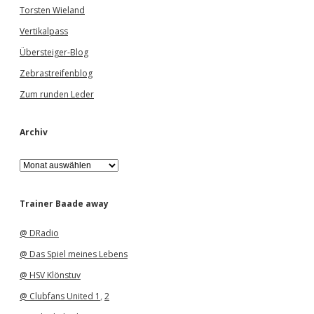
Torsten Wieland
Vertikalpass
Übersteiger-Blog
Zebrastreifenblog
Zum runden Leder
Archiv
A
r
c
h
Trainer Baade away
i
v
@ DRadio
@ Das Spiel meines Lebens
@ HSV Klönstuv
@ Clubfans United 1
,
2