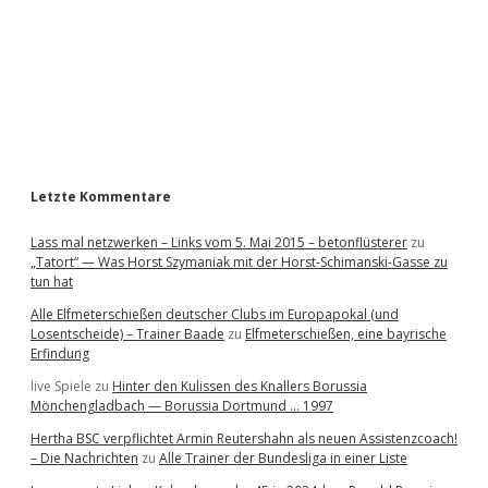
e
b
a
r
Letzte Kommentare
Lass mal netzwerken – Links vom 5. Mai 2015 – betonflüsterer
zu
„Tatort“ — Was Horst Szymaniak mit der Horst-Schimanski-Gasse zu
tun hat
Alle Elfmeterschießen deutscher Clubs im Europapokal (und
Losentscheide) – Trainer Baade
zu
Elfmeterschießen, eine bayrische
Erfindung
live Spiele
zu
Hinter den Kulissen des Knallers Borussia
Mönchengladbach — Borussia Dortmund … 1997
Hertha BSC verpflichtet Armin Reutershahn als neuen Assistenzcoach!
– Die Nachrichten
zu
Alle Trainer der Bundesliga in einer Liste