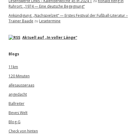
Lesenswerte Links – Kalenderwoche 45 in 2024 |
zu
Ronald Reng in
Ruhrort: „1974 — Eine deutsche Begegnung“
Ankündigung: „Nachspielzeit“ — Erstes Festival der Fußball-Literatur –
Trainer Baade
zu
Lesetermine
Aktuell auf „In voller Länge“
Blogs
11km
120 Minuten
allesausseraas
angedacht
Ballreiter
Beves Welt
Blog-G
Check von hinten