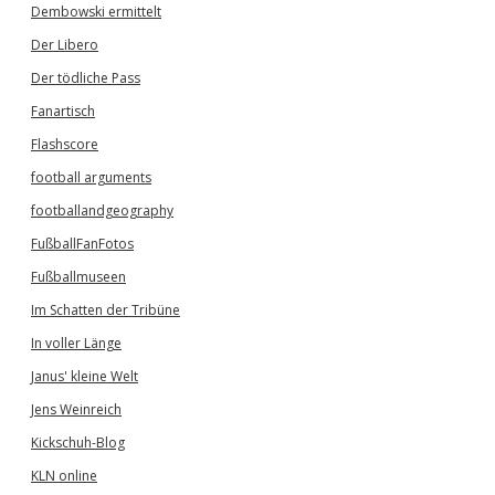
Dembowski ermittelt
Der Libero
Der tödliche Pass
Fanartisch
Flashscore
football arguments
footballandgeography
FußballFanFotos
Fußballmuseen
Im Schatten der Tribüne
In voller Länge
Janus' kleine Welt
Jens Weinreich
Kickschuh-Blog
KLN online