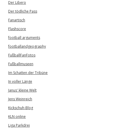
Der Libero
Der tödliche Pass
Fanartisch
Flashscore
football arguments
footballandgeography
FußballFanFotos
Fußballmuseen
Im Schatten der Tribüne
In voller Länge
Janus' kleine Welt
Jens Weinreich
Kickschuh-Blog
KLN online
Liga Parkdrei