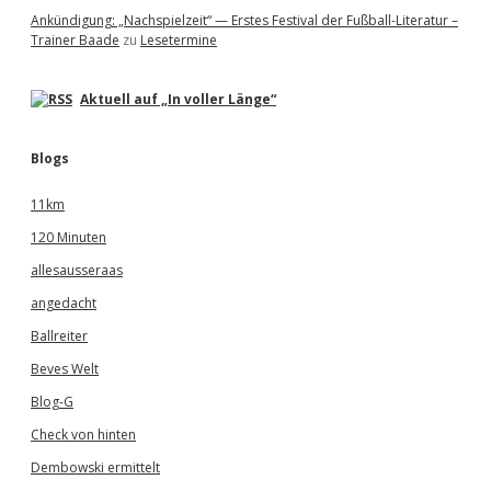
Ankündigung: „Nachspielzeit“ — Erstes Festival der Fußball-Literatur –
Trainer Baade
zu
Lesetermine
Aktuell auf „In voller Länge“
Blogs
11km
120 Minuten
allesausseraas
angedacht
Ballreiter
Beves Welt
Blog-G
Check von hinten
Dembowski ermittelt