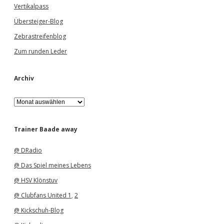
Vertikalpass
Übersteiger-Blog
Zebrastreifenblog
Zum runden Leder
Archiv
A
r
c
h
Trainer Baade away
i
v
@ DRadio
@ Das Spiel meines Lebens
@ HSV Klönstuv
@ Clubfans United 1
,
2
@ Kickschuh-Blog