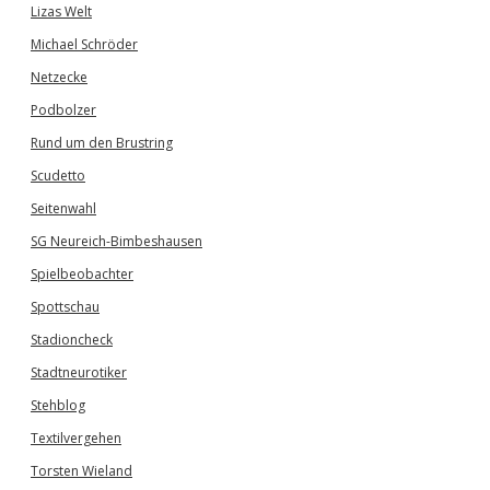
Lizas Welt
Michael Schröder
Netzecke
Podbolzer
Rund um den Brustring
Scudetto
Seitenwahl
SG Neureich-Bimbeshausen
Spielbeobachter
Spottschau
Stadioncheck
Stadtneurotiker
Stehblog
Textilvergehen
Torsten Wieland