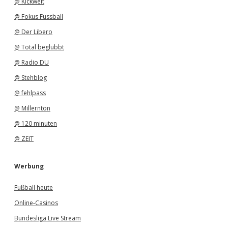
@ Kickwelt
@ Fokus Fussball
@ Der Libero
@ Total beglubbt
@ Radio DU
@ Stehblog
@ fehlpass
@ Millernton
@ 120 minuten
@ ZEIT
Werbung
Fußball heute
Online-Casinos
Bundesliga Live Stream