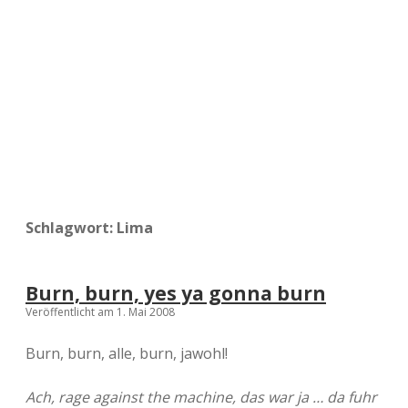
a
d
e
Schlagwort:
Lima
Burn, burn, yes ya gonna burn
Veröffentlicht am 1. Mai 2008
Burn, burn, alle, burn, jawohl!
Ach, rage against the machine, das war ja … da fuhr