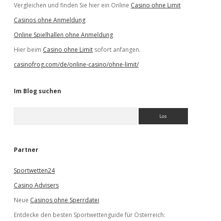
Vergleichen und finden Sie hier ein Online
Casino ohne Limit
Casinos ohne Anmeldung
Online Spielhallen ohne Anmeldung
Hier beim
Casino ohne Limit
sofort anfangen.
casinofrog.com/de/online-casino/ohne-limit/
Im Blog suchen
S
u
c
h
e
Partner
n
Sportwetten24
Casino Advisers
Neue
Casinos ohne Sperrdatei
Entdecke den besten Sportwettenguide für Österreich: