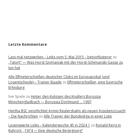
b
a
r
Letzte Kommentare
Lass mal netzwerken – Links vom 5. Mai 2015 – betonflüsterer
zu
„Tatort“ — Was Horst Szymaniak mit der Horst-Schimanski-Gasse zu
tun hat
Alle Elfmeterschießen deutscher Clubs im Europapokal (und
Losentscheide) – Trainer Baade
zu
Elfmeterschießen, eine bayrische
Erfindung
live Spiele
zu
Hinter den Kulissen des Knallers Borussia
Mönchengladbach — Borussia Dortmund … 1997
Hertha BSC verpflichtet Armin Reutershahn als neuen Assistenzcoach!
– Die Nachrichten
zu
Alle Trainer der Bundesliga in einer Liste
Lesenswerte Links – Kalenderwoche 45 in 2024 |
zu
Ronald Reng in
Ruhrort: „1974 — Eine deutsche Begegnung“