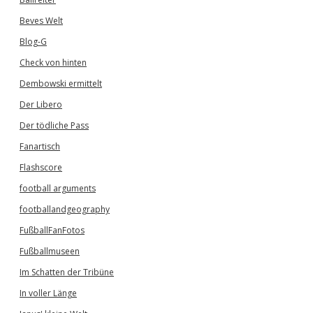
Beves Welt
Blog-G
Check von hinten
Dembowski ermittelt
Der Libero
Der tödliche Pass
Fanartisch
Flashscore
football arguments
footballandgeography
FußballFanFotos
Fußballmuseen
Im Schatten der Tribüne
In voller Länge