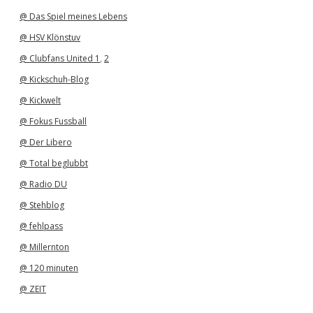
@ Das Spiel meines Lebens
@ HSV Klönstuv
@ Clubfans United 1
,
2
@ Kickschuh-Blog
@ Kickwelt
@ Fokus Fussball
@ Der Libero
@ Total beglubbt
@ Radio DU
@ Stehblog
@ fehlpass
@ Millernton
@ 120 minuten
@ ZEIT