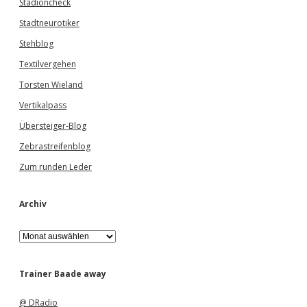
Stadioncheck
Stadtneurotiker
Stehblog
Textilvergehen
Torsten Wieland
Vertikalpass
Übersteiger-Blog
Zebrastreifenblog
Zum runden Leder
Archiv
A
r
c
h
Trainer Baade away
i
v
@ DRadio