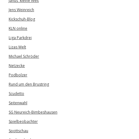
Janus' kleine Welt
Jens Weinreich
Kickschuh-Blog
KLN online
Liga Parkdrei
Lizas Welt
Michael Schröder
Netzecke
Podbolzer
Rund um den Brustring
Scudetto
Seitenwahl
SG Neureich-Bimbeshausen
Spielbeobachter
Spottschau