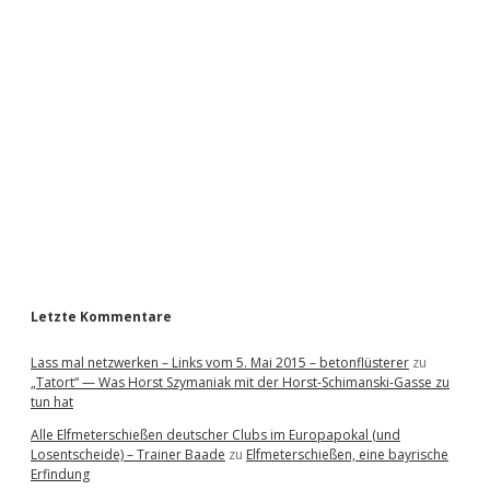
i
d
e
b
a
r
Letzte Kommentare
Lass mal netzwerken – Links vom 5. Mai 2015 – betonflüsterer
zu
„Tatort“ — Was Horst Szymaniak mit der Horst-Schimanski-Gasse zu
tun hat
Alle Elfmeterschießen deutscher Clubs im Europapokal (und
Losentscheide) – Trainer Baade
zu
Elfmeterschießen, eine bayrische
Erfindung