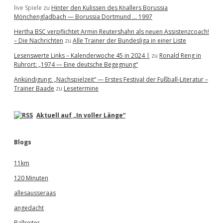
live Spiele
zu
Hinter den Kulissen des Knallers Borussia
Mönchengladbach — Borussia Dortmund … 1997
Hertha BSC verpflichtet Armin Reutershahn als neuen Assistenzcoach!
– Die Nachrichten
zu
Alle Trainer der Bundesliga in einer Liste
Lesenswerte Links – Kalenderwoche 45 in 2024 |
zu
Ronald Reng in
Ruhrort: „1974 — Eine deutsche Begegnung“
Ankündigung: „Nachspielzeit“ — Erstes Festival der Fußball-Literatur –
Trainer Baade
zu
Lesetermine
Aktuell auf „In voller Länge“
Blogs
11km
120 Minuten
allesausseraas
angedacht
Ballreiter