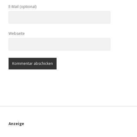
E-Mail (optional)
Webseite
S
Anzeige