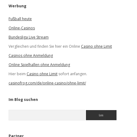
Werbung
Fußball heute
Online-Casinos
Bundesliga Live Stream
Vergleichen und finden Sie hier ein Online
Casino ohne Limit
Casinos ohne Anmeldung
Online Spielhallen ohne Anmeldung
Hier beim
Casino ohne Limit
sofort anfangen.
casinofrog.com/de/online-casino/ohne-limit/
Im Blog suchen
S
u
c
h
e
Partner