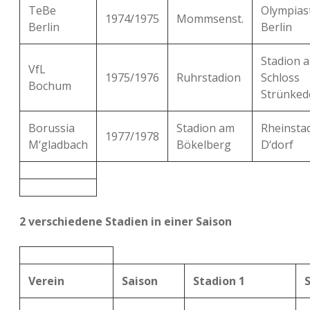
TeBe
Olympias
1974/1975
Mommsenst.
Berlin
Berlin
Stadion 
VfL
1975/1976
Ruhrstadion
Schloss
Bochum
Strünked
Borussia
Stadion am
Rheinsta
1977/1978
M‘gladbach
Bökelberg
D‘dorf
2 verschiedene Stadien in einer Saison
Verein
Saison
Stadion 1