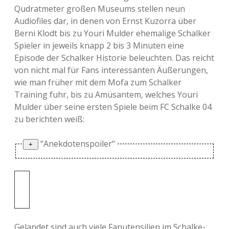
Qudratmeter großen Museums stellen neun
Audiofiles dar, in denen von Ernst Kuzorra über
Berni Klodt bis zu Youri Mulder ehemalige Schalker
Spieler in jeweils knapp 2 bis 3 Minuten eine
Episode der Schalker Historie beleuchten. Das reicht
von nicht mal für Fans interessanten Äußerungen,
wie man früher mit dem Mofa zum Schalker
Training fuhr, bis zu Amüsantem, welches Youri
Mulder über seine ersten Spiele beim FC Schalke 04
zu berichten weiß:
“Anekdotenspoiler“
Als sein Berater ihn von Holland nach
Deutschland vermitteln wollte, hatte er
geantwortet, das er überall hingehe, nur
nicht nach Wattenscheid. Kaum spielte er für
Gelandet sind auch viele Fanutensilien im Schalke-
Schalke, war das erste Pflichtspiel prompt