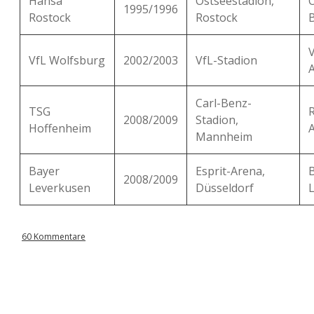
Hansa
Ostseestadion,
1995/1996
Rostock
Rostock
B
VfL Wolfsburg
2002/2003
VfL-Stadion
Carl-Benz-
TSG
2008/2009
Stadion,
Hoffenheim
Mannheim
Bayer
Esprit-Arena,
2008/2009
Leverkusen
Düsseldorf
60 Kommentare