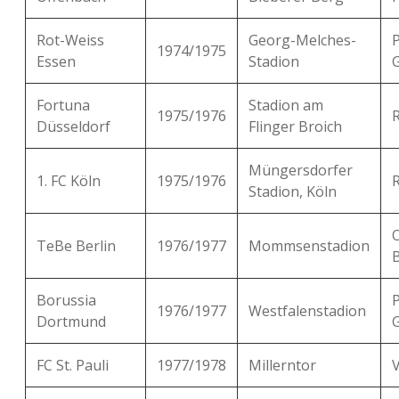
Rot-Weiss
Georg-Melches-
P
1974/1975
Essen
Stadion
Fortuna
Stadion am
1975/1976
Düsseldorf
Flinger Broich
Müngersdorfer
1. FC Köln
1975/1976
R
Stadion, Köln
TeBe Berlin
1976/1977
Mommsenstadion
B
Borussia
P
1976/1977
Westfalenstadion
Dortmund
FC St. Pauli
1977/1978
Millerntor