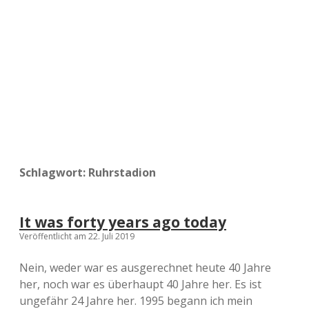
a
d
e
Schlagwort:
Ruhrstadion
It was forty years ago today
Veröffentlicht am 22. Juli 2019
Nein, weder war es ausgerechnet heute 40 Jahre
her, noch war es überhaupt 40 Jahre her. Es ist
ungefähr 24 Jahre her. 1995 begann ich mein