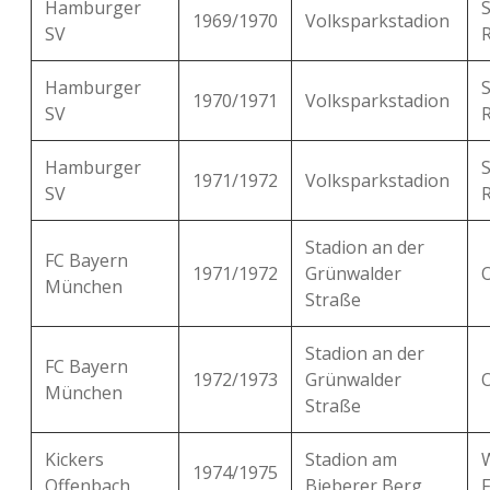
Hamburger
1969/1970
Volksparkstadion
SV
Hamburger
1970/1971
Volksparkstadion
SV
Hamburger
1971/1972
Volksparkstadion
SV
Stadion an der
FC Bayern
1971/1972
Grünwalder
München
Straße
Stadion an der
FC Bayern
1972/1973
Grünwalder
München
Straße
Kickers
Stadion am
1974/1975
Offenbach
Bieberer Berg
F