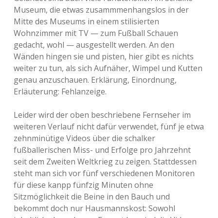
Museum, die etwas zusammmenhangslos in der
gegen jenes Wattenscheid und ging noch
Mitte des Museums in einem stilisierten
prompter gar mit 0:3 im Ruhrstadion
Wohnzimmer mit TV — zum Fußball Schauen
verloren. Viele Schalker Anhänger weinten
gedacht, wohl — ausgestellt werden. An den
darob hemmungslos, worauf Mulders extra
Wänden hingen sie und pisten, hier gibt es nichts
angereister Vater seinen Sohn fragte, bei
weiter zu tun, als sich Aufnäher, Wimpel und Kutten
was für einem Verein er denn hier gelandet
genau anzuschauen. Erklärung, Einordnung,
sei. Die Antwort auf diese gar nicht
Erläuterung: Fehlanzeige.
rhetorische Frage bleiben sowohl Mulder als
auch das Museum leider schuldig.
Leider wird der oben beschriebene Fernseher im
weiteren Verlauf nicht dafür verwendet, fünf je etwa
zehnminütige Videos über die schalker
fußballerischen Miss- und Erfolge pro Jahrzehnt
seit dem Zweiten Weltkrieg zu zeigen. Stattdessen
steht man sich vor fünf verschiedenen Monitoren
für diese kanpp fünfzig Minuten ohne
Sitzmöglichkeit die Beine in den Bauch und
bekommt doch nur Hausmannskost: Sowohl