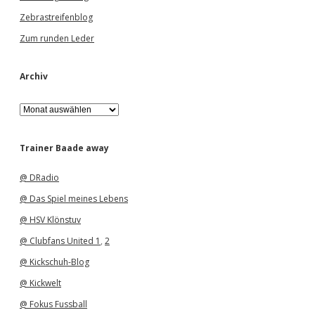
Zebrastreifenblog
Zum runden Leder
Archiv
A
r
c
h
Trainer Baade away
i
v
@ DRadio
@ Das Spiel meines Lebens
@ HSV Klönstuv
@ Clubfans United 1
,
2
@ Kickschuh-Blog
@ Kickwelt
@ Fokus Fussball