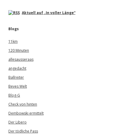
Aktuell auf „In voller Länge“
Blogs
11km
120 Minuten
allesausseraas
angedacht
Ballreiter
Beves Welt
Blog-G
Check von hinten
Dembowski ermittelt
Der Libero
Der tödliche Pass