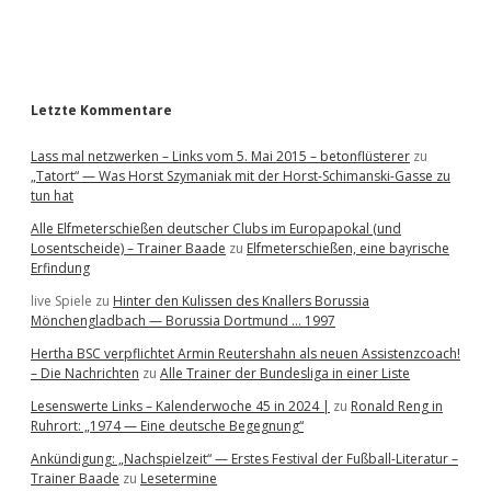
a
r
Letzte Kommentare
Lass mal netzwerken – Links vom 5. Mai 2015 – betonflüsterer
zu
„Tatort“ — Was Horst Szymaniak mit der Horst-Schimanski-Gasse zu
tun hat
Alle Elfmeterschießen deutscher Clubs im Europapokal (und
Losentscheide) – Trainer Baade
zu
Elfmeterschießen, eine bayrische
Erfindung
live Spiele
zu
Hinter den Kulissen des Knallers Borussia
Mönchengladbach — Borussia Dortmund … 1997
Hertha BSC verpflichtet Armin Reutershahn als neuen Assistenzcoach!
– Die Nachrichten
zu
Alle Trainer der Bundesliga in einer Liste
Lesenswerte Links – Kalenderwoche 45 in 2024 |
zu
Ronald Reng in
Ruhrort: „1974 — Eine deutsche Begegnung“
Ankündigung: „Nachspielzeit“ — Erstes Festival der Fußball-Literatur –
Trainer Baade
zu
Lesetermine