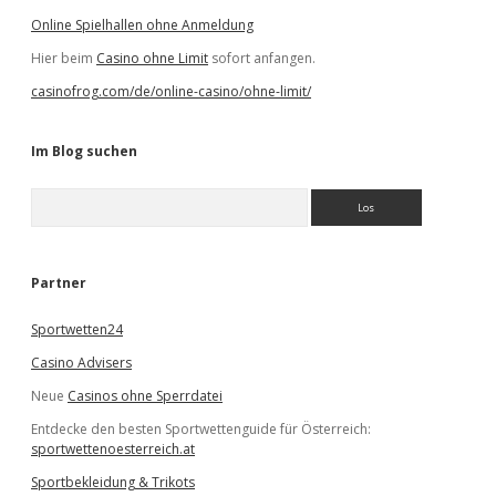
Online Spielhallen ohne Anmeldung
Hier beim
Casino ohne Limit
sofort anfangen.
casinofrog.com/de/online-casino/ohne-limit/
Im Blog suchen
S
u
c
h
e
Partner
n
Sportwetten24
Casino Advisers
Neue
Casinos ohne Sperrdatei
Entdecke den besten Sportwettenguide für Österreich:
sportwettenoesterreich.at
Sportbekleidung & Trikots