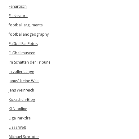
Fanartisch
Flashscore
football arguments
footballandgeography
FußballFanFotos
Fußballmuseen
Im Schatten der Tribüne
In voller Länge
Janus' kleine Welt
Jens Weinreich
Kickschuh-Blog
KLN online
Liga Parkdrei
Lizas Welt
Michael Schröder