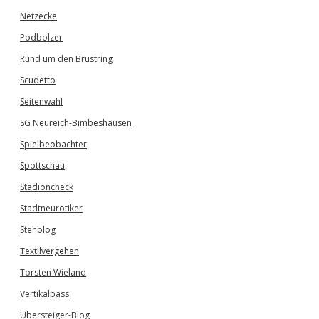
Netzecke
Podbolzer
Rund um den Brustring
Scudetto
Seitenwahl
SG Neureich-Bimbeshausen
Spielbeobachter
Spottschau
Stadioncheck
Stadtneurotiker
Stehblog
Textilvergehen
Torsten Wieland
Vertikalpass
Übersteiger-Blog