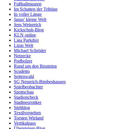
Fußballmuseen
Im Schatten der Tribüne
In voller Länge
Janus' kleine Welt
Jens Weinreich
Kickschuh-Blog
KLN online
Liga Parkdrei
Lizas Welt
Michael Schröder
Netzecke
Podbolzer
Rund um den Brustring
Scudetto
Seitenwahl
SG Neureich-Bimbeshausen
Spielbeobachter
Spottschau
Stadioncheck
Stadtneurotiker
Stehblog
Textilvergehen
Torsten Wieland
Vertikalpass
Übersteiger-Blog