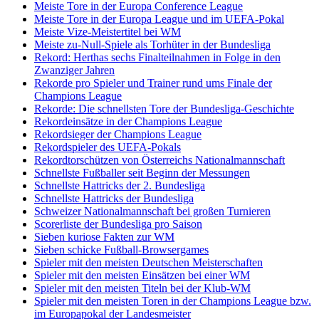
Meiste Tore in der Europa Conference League
Meiste Tore in der Europa League und im UEFA-Pokal
Meiste Vize-Meistertitel bei WM
Meiste zu-Null-Spiele als Torhüter in der Bundesliga
Rekord: Herthas sechs Finalteilnahmen in Folge in den
Zwanziger Jahren
Rekorde pro Spieler und Trainer rund ums Finale der
Champions League
Rekorde: Die schnellsten Tore der Bundesliga-Geschichte
Rekordeinsätze in der Champions League
Rekordsieger der Champions League
Rekordspieler des UEFA-Pokals
Rekordtorschützen von Österreichs Nationalmannschaft
Schnellste Fußballer seit Beginn der Messungen
Schnellste Hattricks der 2. Bundesliga
Schnellste Hattricks der Bundesliga
Schweizer Nationalmannschaft bei großen Turnieren
Scorerliste der Bundesliga pro Saison
Sieben kuriose Fakten zur WM
Sieben schicke Fußball-Browsergames
Spieler mit den meisten Deutschen Meisterschaften
Spieler mit den meisten Einsätzen bei einer WM
Spieler mit den meisten Titeln bei der Klub-WM
Spieler mit den meisten Toren in der Champions League bzw.
im Europapokal der Landesmeister