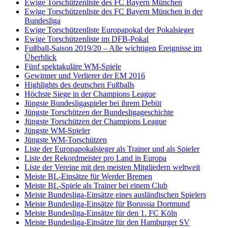
Ewige Torschützenliste des FC Bayern München
Ewige Torschützenliste des FC Bayern München in der
Bundesliga
Ewige Torschützenliste Europapokal der Pokalsieger
Ewige Torschützenliste im DFB-Pokal
Fußball-Saison 2019/20 – Alle wichtigen Ereignisse im
Überblick
Fünf spektakuläre WM-Spiele
Gewinner und Verlierer der EM 2016
Highlights des deutschen Fußballs
Höchste Siege in der Champions League
Jüngste Bundesligaspieler bei ihrem Debüt
Jüngste Torschützen der Bundesligageschichte
Jüngste Torschützen der Champions League
Jüngste WM-Spieler
Jüngste WM-Torschützen
Liste der Europapokalsieger als Trainer und als Spieler
Liste der Rekordmeister pro Land in Europa
Liste der Vereine mit den meisten Mitgliedern weltweit
Meiste BL-Einsätze für Werder Bremen
Meiste BL-Spiele als Trainer bei einem Club
Meiste Bundesliga-Einsätze eines ausländischen Spielers
Meiste Bundesliga-Einsätze für Borussia Dortmund
Meiste Bundesliga-Einsätze für den 1. FC Köln
Meiste Bundesliga-Einsätze für den Hamburger SV