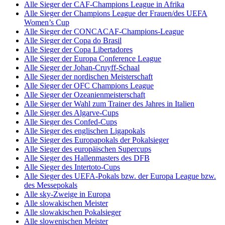
Alle Sieger der CAF-Champions League in Afrika
Alle Sieger der Champions League der Frauen/des UEFA
Women’s Cup
Alle Sieger der CONCACAF-Champions-League
Alle Sieger der Copa do Brasil
Alle Sieger der Copa Libertadores
Alle Sieger der Europa Conference League
Alle Sieger der Johan-Cruyff-Schaal
Alle Sieger der nordischen Meisterschaft
Alle Sieger der OFC Champions League
Alle Sieger der Ozeanienmeisterschaft
Alle Sieger der Wahl zum Trainer des Jahres in Italien
Alle Sieger des Algarve-Cups
Alle Sieger des Confed-Cups
Alle Sieger des englischen Ligapokals
Alle Sieger des Europapokals der Pokalsieger
Alle Sieger des europäischen Supercups
Alle Sieger des Hallenmasters des DFB
Alle Sieger des Intertoto-Cups
Alle Sieger des UEFA-Pokals bzw. der Europa League bzw.
des Messepokals
Alle sky-Zweige in Europa
Alle slowakischen Meister
Alle slowakischen Pokalsieger
Alle slowenischen Meister