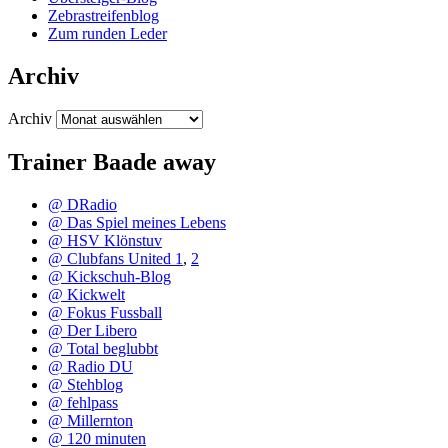
Zebrastreifenblog
Zum runden Leder
Archiv
Archiv
Trainer Baade away
@ DRadio
@ Das Spiel meines Lebens
@ HSV Klönstuv
@ Clubfans United 1
,
2
@ Kickschuh-Blog
@ Kickwelt
@ Fokus Fussball
@ Der Libero
@ Total beglubbt
@ Radio DU
@ Stehblog
@ fehlpass
@ Millernton
@ 120 minuten