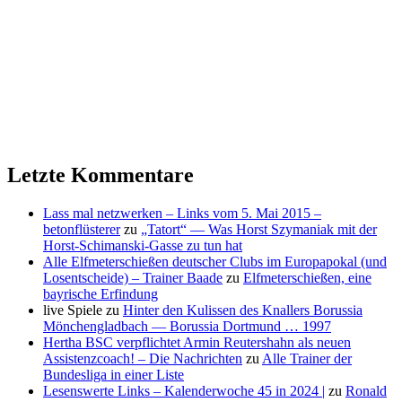
Letzte Kommentare
Lass mal netzwerken – Links vom 5. Mai 2015 –
betonflüsterer
zu
„Tatort“ — Was Horst Szymaniak mit der
Horst-Schimanski-Gasse zu tun hat
Alle Elfmeterschießen deutscher Clubs im Europapokal (und
Losentscheide) – Trainer Baade
zu
Elfmeterschießen, eine
bayrische Erfindung
live Spiele
zu
Hinter den Kulissen des Knallers Borussia
Mönchengladbach — Borussia Dortmund … 1997
Hertha BSC verpflichtet Armin Reutershahn als neuen
Assistenzcoach! – Die Nachrichten
zu
Alle Trainer der
Bundesliga in einer Liste
Lesenswerte Links – Kalenderwoche 45 in 2024 |
zu
Ronald