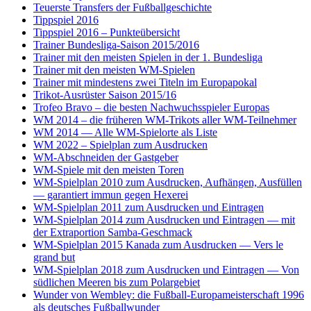
Teuerste Transfers der Fußballgeschichte
Tippspiel 2016
Tippspiel 2016 – Punkteübersicht
Trainer Bundesliga-Saison 2015/2016
Trainer mit den meisten Spielen in der 1. Bundesliga
Trainer mit den meisten WM-Spielen
Trainer mit mindestens zwei Titeln im Europapokal
Trikot-Ausrüster Saison 2015/16
Trofeo Bravo – die besten Nachwuchsspieler Europas
WM 2014 – die früheren WM-Trikots aller WM-Teilnehmer
WM 2014 — Alle WM-Spielorte als Liste
WM 2022 – Spielplan zum Ausdrucken
WM-Abschneiden der Gastgeber
WM-Spiele mit den meisten Toren
WM-Spielplan 2010 zum Ausdrucken, Aufhängen, Ausfüllen
— garantiert immun gegen Hexerei
WM-Spielplan 2011 zum Ausdrucken und Eintragen
WM-Spielplan 2014 zum Ausdrucken und Eintragen — mit
der Extraportion Samba-Geschmack
WM-Spielplan 2015 Kanada zum Ausdrucken — Vers le
grand but
WM-Spielplan 2018 zum Ausdrucken und Eintragen — Von
südlichen Meeren bis zum Polargebiet
Wunder von Wembley: die Fußball-Europameisterschaft 1996
als deutsches Fußballwunder