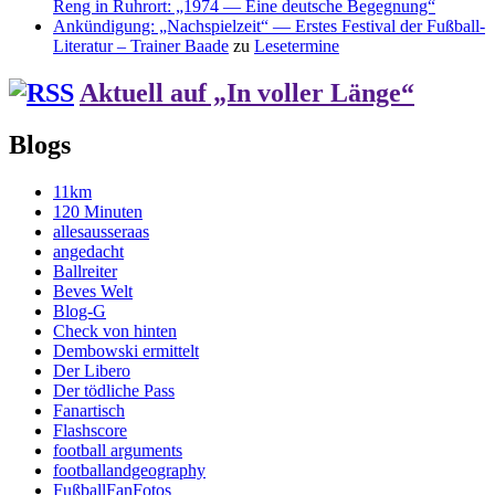
Reng in Ruhrort: „1974 — Eine deutsche Begegnung“
Ankündigung: „Nachspielzeit“ — Erstes Festival der Fußball-
Literatur – Trainer Baade
zu
Lesetermine
Aktuell auf „In voller Länge“
Blogs
11km
120 Minuten
allesausseraas
angedacht
Ballreiter
Beves Welt
Blog-G
Check von hinten
Dembowski ermittelt
Der Libero
Der tödliche Pass
Fanartisch
Flashscore
football arguments
footballandgeography
FußballFanFotos