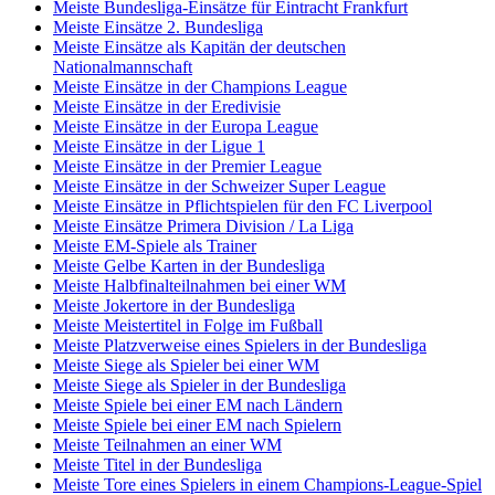
Meiste Bundesliga-Einsätze für Eintracht Frankfurt
Meiste Einsätze 2. Bundesliga
Meiste Einsätze als Kapitän der deutschen
Nationalmannschaft
Meiste Einsätze in der Champions League
Meiste Einsätze in der Eredivisie
Meiste Einsätze in der Europa League
Meiste Einsätze in der Ligue 1
Meiste Einsätze in der Premier League
Meiste Einsätze in der Schweizer Super League
Meiste Einsätze in Pflichtspielen für den FC Liverpool
Meiste Einsätze Primera Division / La Liga
Meiste EM-Spiele als Trainer
Meiste Gelbe Karten in der Bundesliga
Meiste Halbfinalteilnahmen bei einer WM
Meiste Jokertore in der Bundesliga
Meiste Meistertitel in Folge im Fußball
Meiste Platzverweise eines Spielers in der Bundesliga
Meiste Siege als Spieler bei einer WM
Meiste Siege als Spieler in der Bundesliga
Meiste Spiele bei einer EM nach Ländern
Meiste Spiele bei einer EM nach Spielern
Meiste Teilnahmen an einer WM
Meiste Titel in der Bundesliga
Meiste Tore eines Spielers in einem Champions-League-Spiel