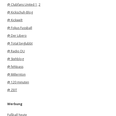
@ Clubfans United 1
,
2
@ Kickschuh-Blog
@ Kickwelt
@ Fokus Fussball
@ Der Libero
@ Total beglubbt
@ Radio DU
@ Stehblog
@ fehlpass
@ Millernton
@ 120 minuten
@ ZEIT
Werbung
Fußball heute