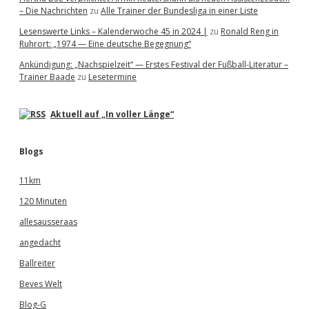
– Die Nachrichten
zu
Alle Trainer der Bundesliga in einer Liste
Lesenswerte Links – Kalenderwoche 45 in 2024 |
zu
Ronald Reng in
Ruhrort: „1974 — Eine deutsche Begegnung“
Ankündigung: „Nachspielzeit“ — Erstes Festival der Fußball-Literatur –
Trainer Baade
zu
Lesetermine
Aktuell auf „In voller Länge“
Blogs
11km
120 Minuten
allesausseraas
angedacht
Ballreiter
Beves Welt
Blog-G