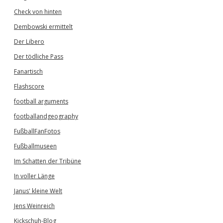
Check von hinten
Dembowski ermittelt
Der Libero
Der tödliche Pass
Fanartisch
Flashscore
football arguments
footballandgeography
FußballFanFotos
Fußballmuseen
Im Schatten der Tribüne
In voller Länge
Janus' kleine Welt
Jens Weinreich
Kickschuh-Blog