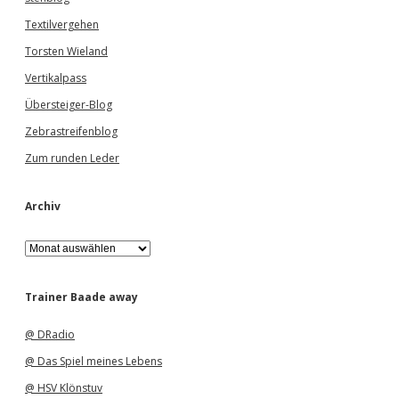
Textilvergehen
Torsten Wieland
Vertikalpass
Übersteiger-Blog
Zebrastreifenblog
Zum runden Leder
Archiv
A
r
c
h
Trainer Baade away
i
v
@ DRadio
@ Das Spiel meines Lebens
@ HSV Klönstuv