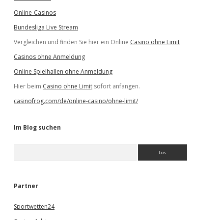
Online-Casinos
Bundesliga Live Stream
Vergleichen und finden Sie hier ein Online
Casino ohne Limit
Casinos ohne Anmeldung
Online Spielhallen ohne Anmeldung
Hier beim
Casino ohne Limit
sofort anfangen.
casinofrog.com/de/online-casino/ohne-limit/
Im Blog suchen
S
u
c
h
e
Partner
n
Sportwetten24