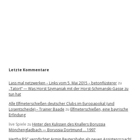
e
b
a
r
Letzte Kommentare
Lass mal netzwerken – Links vom 5. Mai 2015 – betonflüsterer
zu
„Tatort“ — Was Horst Szymaniak mit der Horst-Schimanski-Gasse zu
tun hat
Alle Elfmeterschießen deutscher Clubs im Europapokal (und
Losentscheide) – Trainer Baade
zu
Elfmeterschießen, eine bayrische
Erfindung
live Spiele
zu
Hinter den Kulissen des Knallers Borussia
Mönchengladbach — Borussia Dortmund … 1997
Hertha BSC verpflichtet Armin Reutershahn als neuen Assistenzcoach!