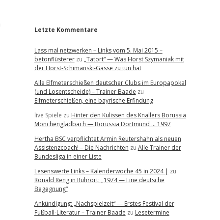
r
n
Letzte Kommentare
Lass mal netzwerken – Links vom 5. Mai 2015 –
betonflüsterer
zu
„Tatort“ — Was Horst Szymaniak mit
der Horst-Schimanski-Gasse zu tun hat
Alle Elfmeterschießen deutscher Clubs im Europapokal
(und Losentscheide) – Trainer Baade
zu
Elfmeterschießen, eine bayrische Erfindung
live Spiele
zu
Hinter den Kulissen des Knallers Borussia
Mönchengladbach — Borussia Dortmund … 1997
Hertha BSC verpflichtet Armin Reutershahn als neuen
Assistenzcoach! – Die Nachrichten
zu
Alle Trainer der
Bundesliga in einer Liste
Lesenswerte Links – Kalenderwoche 45 in 2024 |
zu
Ronald Reng in Ruhrort: „1974 — Eine deutsche
Begegnung“
Ankündigung: „Nachspielzeit“ — Erstes Festival der
Fußball-Literatur – Trainer Baade
zu
Lesetermine