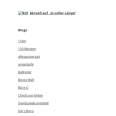
Aktuell auf „In voller Länge“
Blogs
11km
120 Minuten
allesausseraas
angedacht
Ballreiter
Beves Welt
Blog-G
Check von hinten
Dembowski ermittelt
Der Libero