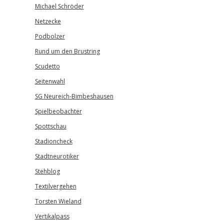
Michael Schröder
Netzecke
Podbolzer
Rund um den Brustring
Scudetto
Seitenwahl
SG Neureich-Bimbeshausen
Spielbeobachter
Spottschau
Stadioncheck
Stadtneurotiker
Stehblog
Textilvergehen
Torsten Wieland
Vertikalpass