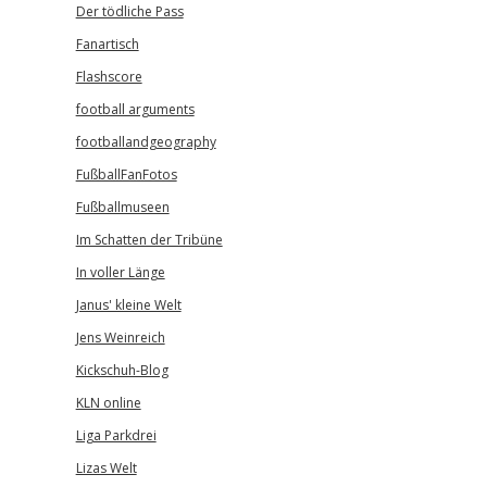
Der tödliche Pass
Fanartisch
Flashscore
football arguments
footballandgeography
FußballFanFotos
Fußballmuseen
Im Schatten der Tribüne
In voller Länge
Janus' kleine Welt
Jens Weinreich
Kickschuh-Blog
KLN online
Liga Parkdrei
Lizas Welt