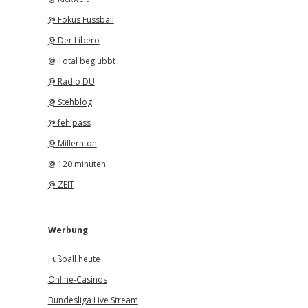
@ Fokus Fussball
@ Der Libero
@ Total beglubbt
@ Radio DU
@ Stehblog
@ fehlpass
@ Millernton
@ 120 minuten
@ ZEIT
Werbung
Fußball heute
Online-Casinos
Bundesliga Live Stream