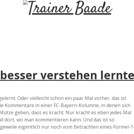
T
r
a
i
 besser verstehen lernt
n
e
gelernt. Oder vielleicht schon ein paar Mal vorher, das ist
die Kommentare in einer FC-Bayern-Kolumne, in denen sich
r
 Mütze geben, dass es kracht. Nur kracht es eben jedes Mal
ll dort, wo man kommentieren kann. Und das ist so
B
ngeweile eigentlich nur noch vom Betrachten eines Formel-1