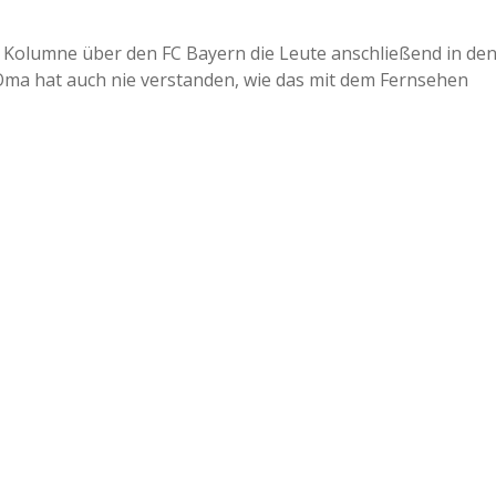
a
r Kolumne über den FC Bayern die Leute anschließend in de
ma hat auch nie verstanden, wie das mit dem Fernsehen
a
d
e