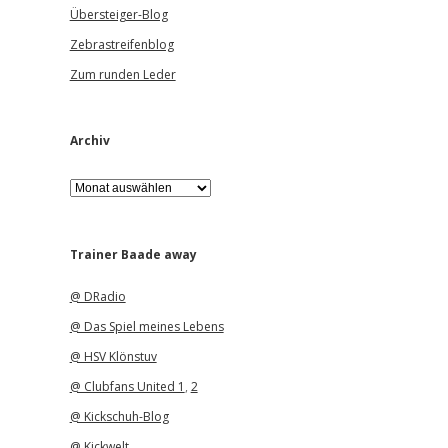
Übersteiger-Blog
Zebrastreifenblog
Zum runden Leder
Archiv
A
r
c
h
i
Trainer Baade away
v
@ DRadio
@ Das Spiel meines Lebens
@ HSV Klönstuv
@ Clubfans United 1
,
2
@ Kickschuh-Blog
@ Kickwelt