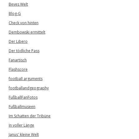
Beves Welt
Blog-G
Check von hinten
Dembowski ermittelt
Der Libero
Der tödliche Pass
Fanartisch
Flashscore
football arguments
footballandgeography
FußballFanFotos
Fußballmuseen
Im Schatten der Tribüne
In voller Länge
Janus' kleine Welt