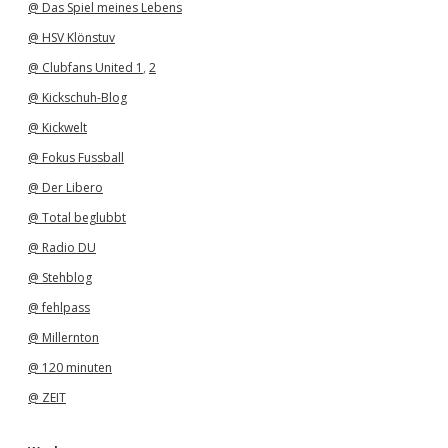
@ Das Spiel meines Lebens
@ HSV Klönstuv
@ Clubfans United 1
,
2
@ Kickschuh-Blog
@ Kickwelt
@ Fokus Fussball
@ Der Libero
@ Total beglubbt
@ Radio DU
@ Stehblog
@ fehlpass
@ Millernton
@ 120 minuten
@ ZEIT