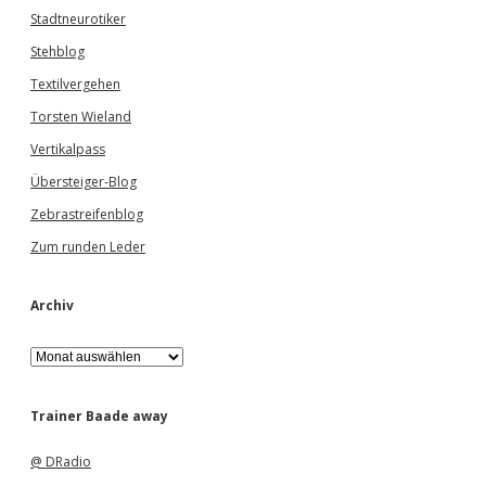
Stadtneurotiker
Stehblog
Textilvergehen
Torsten Wieland
Vertikalpass
Übersteiger-Blog
Zebrastreifenblog
Zum runden Leder
Archiv
A
r
c
h
Trainer Baade away
i
v
@ DRadio