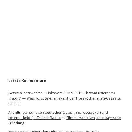
i
d
e
b
a
r
Letzte Kommentare
Lass mal netzwerken – Links vom 5. Mai 2015 – betonflüsterer
zu
„Tatort“ — Was Horst Szymaniak mit der Horst-Schimanski-Gasse zu
tun hat
Alle Elfmeterschießen deutscher Clubs im Europapokal (und
Losentscheide) – Trainer Baade
zu
Elfmeterschießen, eine bayrische
Erfindung
live Spiele
zu
Hinter den Kulissen des Knallers Borussia