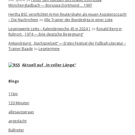
Mönchengladbach — Borussia Dortmund … 1997
Hertha BSC verpflichtet Armin Reutershahn als neuen Assistenzcoach!
– Die Nachrichten
zu
Alle Trainer der Bundesliga in einer Liste
Lesenswerte Links – Kalenderwoche 45 in 2024 |
zu
Ronald Reng in
Ruhrort: „1974 — Eine deutsche Begegnung“
Ankündigung: „Nachspielzeit“ — Erstes Festival der Fußball-Literatur –
Trainer Baade
zu
Lesetermine
Aktuell auf „In voller Länge“
Blogs
11km
120 Minuten
allesausseraas
angedacht
Ballreiter