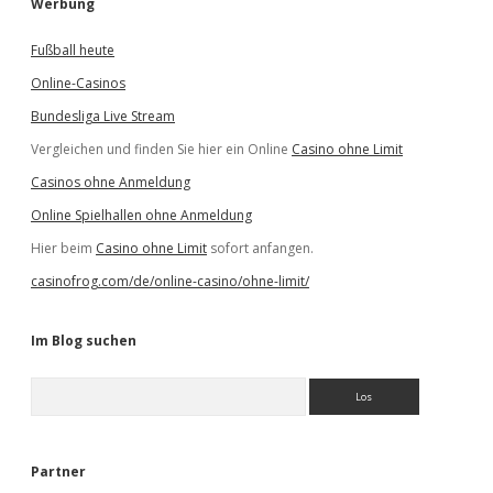
Werbung
Fußball heute
Online-Casinos
Bundesliga Live Stream
Vergleichen und finden Sie hier ein Online
Casino ohne Limit
Casinos ohne Anmeldung
Online Spielhallen ohne Anmeldung
Hier beim
Casino ohne Limit
sofort anfangen.
casinofrog.com/de/online-casino/ohne-limit/
Im Blog suchen
S
u
c
h
e
Partner
n