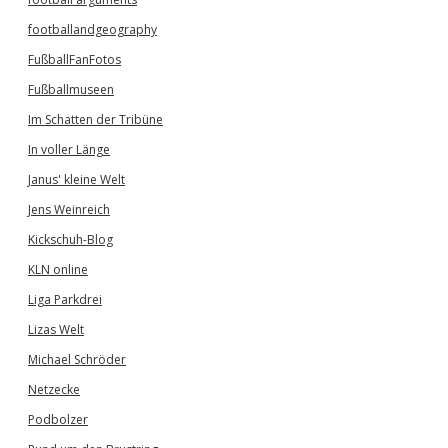
footballandgeography
FußballFanFotos
Fußballmuseen
Im Schatten der Tribüne
In voller Länge
Janus' kleine Welt
Jens Weinreich
Kickschuh-Blog
KLN online
Liga Parkdrei
Lizas Welt
Michael Schröder
Netzecke
Podbolzer