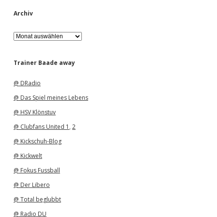
Archiv
A
r
c
h
Trainer Baade away
i
v
@ DRadio
@ Das Spiel meines Lebens
@ HSV Klönstuv
@ Clubfans United 1
,
2
@ Kickschuh-Blog
@ Kickwelt
@ Fokus Fussball
@ Der Libero
@ Total beglubbt
@ Radio DU