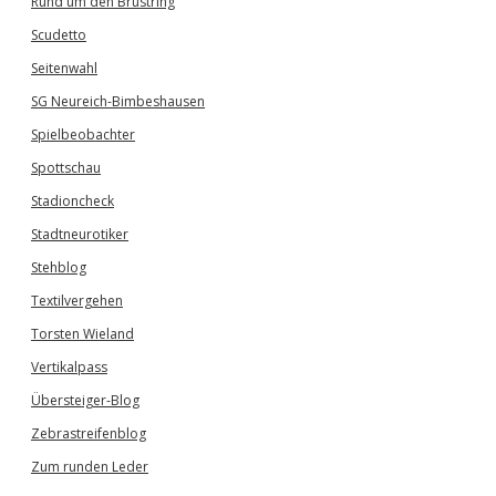
Rund um den Brustring
Scudetto
Seitenwahl
SG Neureich-Bimbeshausen
Spielbeobachter
Spottschau
Stadioncheck
Stadtneurotiker
Stehblog
Textilvergehen
Torsten Wieland
Vertikalpass
Übersteiger-Blog
Zebrastreifenblog
Zum runden Leder