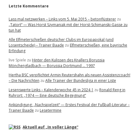
Letzte Kommentare
Lass mal netzwerken – Links vom 5. Mai 2015 – betonflüsterer
zu
„Tatort“ — Was Horst Szymaniak mit der Horst-Schimanski-Gasse zu
tun hat
Alle Elfmeterschießen deutscher Clubs im Europapokal (und
Losentscheide) – Trainer Baade
zu
Elfmeterschießen, eine bayrische
Erfindung
live Spiele
zu
Hinter den Kulissen des Knallers Borussia
Mönchengladbach — Borussia Dortmund … 1997
Hertha BSC verpflichtet Armin Reutershahn als neuen Assistenzcoach!
– Die Nachrichten
zu
Alle Trainer der Bundesliga in einer Liste
Lesenswerte Links – Kalenderwoche 45 in 2024 |
zu
Ronald Reng in
Ruhrort: „1974 — Eine deutsche Begegnung“
Ankündigung: „Nachspielzeit“ — Erstes Festival der Fußball-Literatur –
Trainer Baade
zu
Lesetermine
Aktuell auf „In voller Länge“