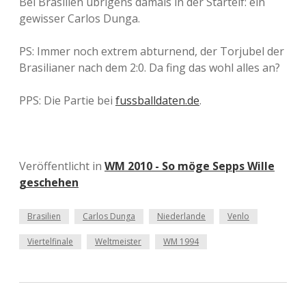
Bei Brasilien übrigens damals in der Startelf: ein
gewisser Carlos Dunga.
PS: Immer noch extrem abturnend, der Torjubel der
Brasilianer nach dem 2:0. Da fing das wohl alles an?
PPS: Die Partie bei
fussballdaten.de
.
Veröffentlicht in
WM 2010 - So möge Sepps Wille
geschehen
Brasilien
Carlos Dunga
Niederlande
Venlo
Viertelfinale
Weltmeister
WM 1994