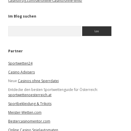
casinofrog.com/de/online-casino/ohne-limit/
Im Blog suchen
S
u
c
h
e
Partner
n
Sportwetten24
Casino Advisers
Neue
Casinos ohne Sperrdatei
Entdecke den besten Sportwettenguide für Österreich:
sportwettenoesterreich.at
Sportbekleidung & Trikots
Meister-Wetten.com
Bestercasinomentor.com
Online Casino Spielautomaten