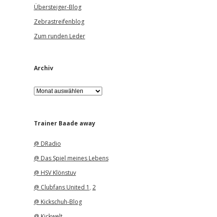
Übersteiger-Blog
Zebrastreifenblog
Zum runden Leder
Archiv
A
r
c
h
i
Trainer Baade away
v
@ DRadio
@ Das Spiel meines Lebens
@ HSV Klönstuv
@ Clubfans United 1
,
2
@ Kickschuh-Blog
@ Kickwelt