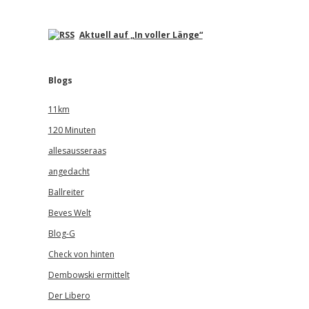
Aktuell auf „In voller Länge“
Blogs
11km
120 Minuten
allesausseraas
angedacht
Ballreiter
Beves Welt
Blog-G
Check von hinten
Dembowski ermittelt
Der Libero