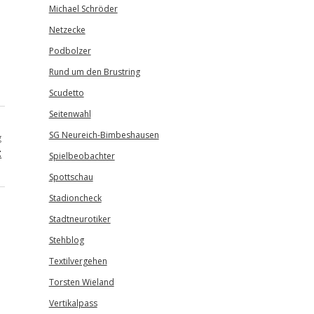
Michael Schröder
Netzecke
Podbolzer
Rund um den Brustring
Scudetto
Seitenwahl
SG Neureich-Bimbeshausen
g
t
Spielbeobachter
Spottschau
Stadioncheck
Stadtneurotiker
Stehblog
Textilvergehen
Torsten Wieland
Vertikalpass