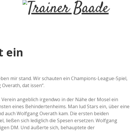
T
r
a
t ein
i
n
neben mir stand. Wir schauten ein Champions-League-Spiel,
 Overath, dat issen“.
e
 Verein angeblich irgendwo in der Nähe der Mosel ein
r
nsten eines Behindertenheims. Man lud Stars ein, über eine
d auch Wolfgang Overath kam. Die ersten beiden
el, ließen sich lediglich die Spesen ersetzen. Wolfgang
B
igen DM. Und äußerte sich, behauptete der