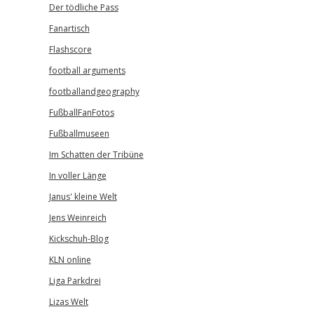
Der tödliche Pass
Fanartisch
Flashscore
football arguments
footballandgeography
FußballFanFotos
Fußballmuseen
Im Schatten der Tribüne
In voller Länge
Janus' kleine Welt
Jens Weinreich
Kickschuh-Blog
KLN online
Liga Parkdrei
Lizas Welt