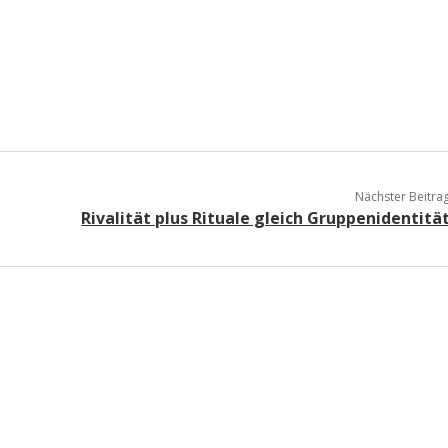
Nächster Beitra
Rivalität plus Rituale gleich Gruppenidentitä