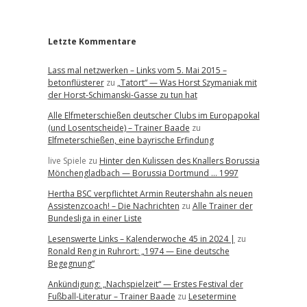
r
Letzte Kommentare
Lass mal netzwerken – Links vom 5. Mai 2015 –
betonflüsterer
zu
„Tatort“ — Was Horst Szymaniak mit
der Horst-Schimanski-Gasse zu tun hat
Alle Elfmeterschießen deutscher Clubs im Europapokal
(und Losentscheide) – Trainer Baade
zu
Elfmeterschießen, eine bayrische Erfindung
live Spiele
zu
Hinter den Kulissen des Knallers Borussia
Mönchengladbach — Borussia Dortmund … 1997
Hertha BSC verpflichtet Armin Reutershahn als neuen
Assistenzcoach! – Die Nachrichten
zu
Alle Trainer der
Bundesliga in einer Liste
Lesenswerte Links – Kalenderwoche 45 in 2024 |
zu
Ronald Reng in Ruhrort: „1974 — Eine deutsche
Begegnung“
Ankündigung: „Nachspielzeit“ — Erstes Festival der
Fußball-Literatur – Trainer Baade
zu
Lesetermine