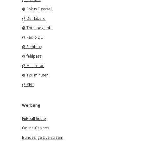
@ Fokus Fussball
@ Der Libero
@ Total beglubbt
@ Radio DU
@ Stehblog
@ fehlpass
@ Millernton
@ 120 minuten
@ ZEIT
Werbung
Fußball heute
Online-Casinos
Bundesliga Live Stream