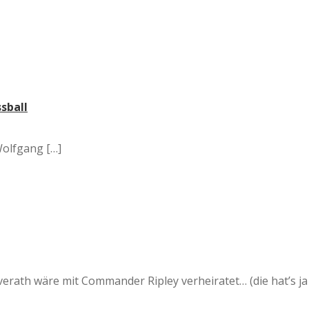
ssball
Wolfgang […]
erath wäre mit Commander Ripley verheiratet… (die hat’s ja