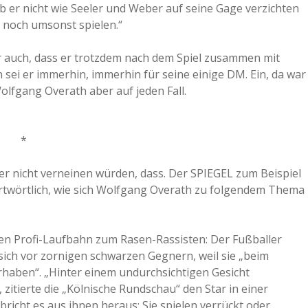
 er nicht wie Seeler und Weber auf seine Gage verzichten
a
 noch umsonst spielen.“
 auch, dass er trotzdem nach dem Spiel zusammen mit
a
ei er immerhin, immerhin für seine einige DM. Ein, da war
olfgang Overath aber auf jeden Fall.
d
*
e
er nicht verneinen würden, dass. Der SPIEGEL zum Beispiel
ortwörtlich, wie sich Wolfgang Overath zu folgendem Thema
gen Profi-Laufbahn zum Rasen-Rassisten: Der Fußballer
 sich vor zornigen schwarzen Gegnern, weil sie „beim
rhaben“. „Hinter einem undurchsichtigen Gesicht
itierte die „Kölnische Rundschau“ den Star in einer
bricht es aus ihnen heraus: Sie spielen verrückt oder