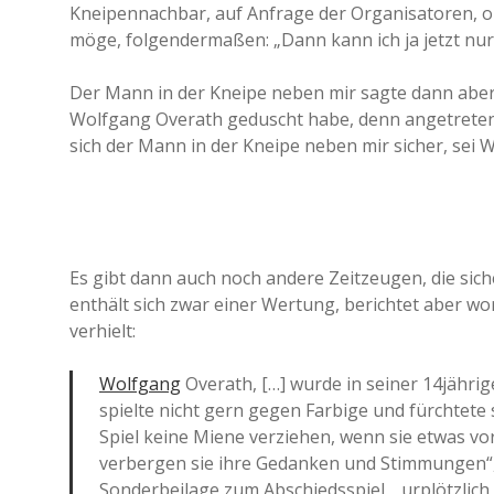
Kneipennachbar, auf Anfrage der Organisatoren, ob
möge, folgendermaßen: „Dann kann ich ja jetzt nur
Der Mann in der Kneipe neben mir sagte dann aber
Wolfgang Overath geduscht habe, denn angetreten s
sich der Mann in der Kneipe neben mir sicher, sei W
Es gibt dann auch noch andere Zeitzeugen, die sich
enthält sich zwar einer Wertung, berichtet aber w
verhielt:
Wolfgang
Overath, […] wurde in seiner 14jähri
spielte nicht gern gegen Farbige und fürchtete
Spiel keine Miene verziehen, wenn sie etwas vo
verbergen sie ihre Gedanken und Stimmungen“, z
Sonderbeilage zum Abschiedsspiel, „urplötzlich 