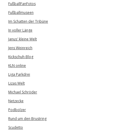
FußballFanFotos
Fußballmuseen
Im Schatten der Tribüne
In voller Länge
Janus' kleine Welt
Jens Weinreich
Kickschuh-Blog
KLN online
Liga Parkdrei
Lizas Welt
Michael Schröder
Netzecke
Podbolzer
Rund um den Brustring
Scudetto