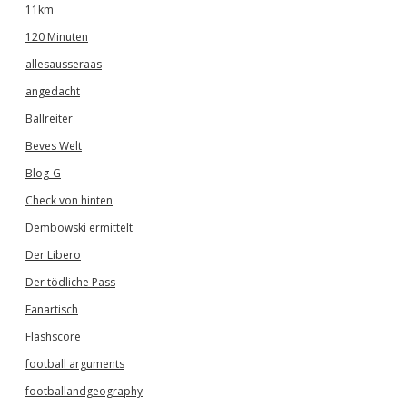
11km
120 Minuten
allesausseraas
angedacht
Ballreiter
Beves Welt
Blog-G
Check von hinten
Dembowski ermittelt
Der Libero
Der tödliche Pass
Fanartisch
Flashscore
football arguments
footballandgeography