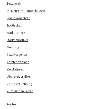
Seitenwahl
SG Neureich-Bimbeshausen
Spielbeobachter
Spottschau
Stadioncheck
Stadtneurotiker
Stehblog
Textilvergehen
Torsten Wieland
Vertikalpass
Übersteiger-Blog
Zebrastreifenblog
Zum runden Leder
Archiv