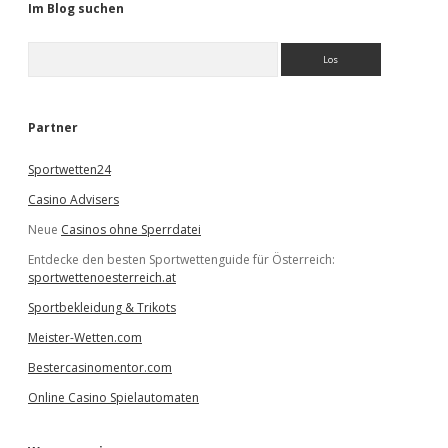
Im Blog suchen
S
u
c
h
e
Partner
n
Sportwetten24
Casino Advisers
Neue
Casinos ohne Sperrdatei
Entdecke den besten Sportwettenguide für Österreich:
sportwettenoesterreich.at
Sportbekleidung & Trikots
Meister-Wetten.com
Bestercasinomentor.com
Online Casino Spielautomaten