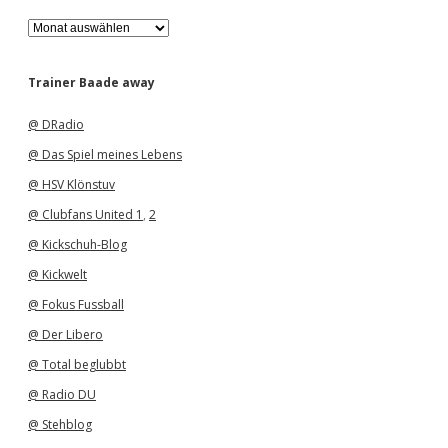
A
r
c
h
Trainer Baade away
i
v
@ DRadio
@ Das Spiel meines Lebens
@ HSV Klönstuv
@ Clubfans United 1
,
2
@ Kickschuh-Blog
@ Kickwelt
@ Fokus Fussball
@ Der Libero
@ Total beglubbt
@ Radio DU
@ Stehblog