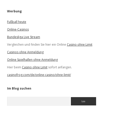
Werbung
Fußball heute
Online-Casinos
Bundesliga Live Stream
Vergleichen und finden Sie hier ein Online
Casino ohne Limit
Casinos ohne Anmeldung
Online Spielhallen ohne Anmeldung
Hier beim
Casino ohne Limit
sofort anfangen.
casinofrog.com/de/online-casino/ohne-limit/
Im Blog suchen
S
u
c
h