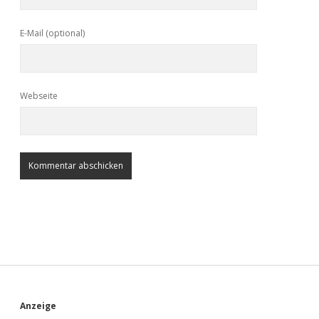
E-Mail (optional)
Webseite
S
Anzeige