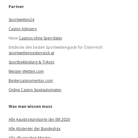
e
Partner
n
Sportwetten24
Casino Advisers
Neue
Casinos ohne Sperrdatei
Entdecke den besten Sportwettenguide für Österreich:
sportwettenoesterreich.at
Sportbekleidung & Trikots
Meister-Wetten.com
Bestercasinomentor.com
Online Casino Spielautomaten
Was man wissen muss
Alle Aaustragungsorte der EM 2020
Alle Absteiger der Bundesliga
Alle albanischen Meister