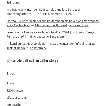
Erfindung
live Spiele
zu
Hinter den Kulissen des Knallers Borussia
Mönchengladbach — Borussia Dortmund … 1997
Hertha BSC verpflichtet Armin Reutershahn als neuen Assistenzcoach!
– Die Nachrichten
zu
Alle Trainer der Bundesliga in einer Liste
Lesenswerte Links – Kalenderwoche 45 in 2024 |
zu
Ronald Reng in
Ruhrort: „1974 — Eine deutsche Begegnung“
Ankündigung: „Nachspielzeit“ — Erstes Festival der Fußball-Literatur –
Trainer Baade
zu
Lesetermine
Aktuell auf „In voller Länge“
Blogs
11km
120 Minuten
allesausseraas
angedacht