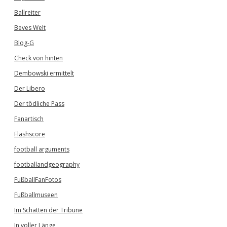
Ballreiter
Beves Welt
Blog-G
Check von hinten
Dembowski ermittelt
Der Libero
Der tödliche Pass
Fanartisch
Flashscore
football arguments
footballandgeography
FußballFanFotos
Fußballmuseen
Im Schatten der Tribüne
In voller Länge