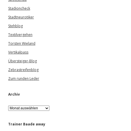
Stadioncheck
Stadtneurotiker
Stehblog
Textilvergehen
Torsten Wieland
Vertikalpass
Übersteiger-Blog
Zebrastreifenblog
Zum runden Leder
Archiv
A
r
c
h
Trainer Baade away
i