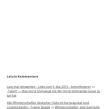
i
d
e
b
a
r
Letzte Kommentare
Lass mal netzwerken – Links vom 5. Mai 2015 – betonflüsterer
zu
„Tatort“ — Was Horst Szymaniak mit der Horst-Schimanski-Gasse zu
tun hat
Alle Elfmeterschießen deutscher Clubs im Europapokal (und
Losentscheide) – Trainer Baade
zu
Elfmeterschießen, eine bayrische