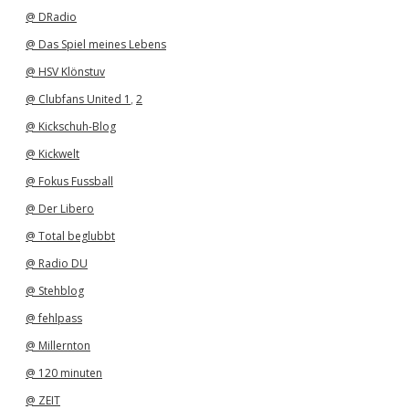
v
@ DRadio
@ Das Spiel meines Lebens
@ HSV Klönstuv
@ Clubfans United 1
,
2
@ Kickschuh-Blog
@ Kickwelt
@ Fokus Fussball
@ Der Libero
@ Total beglubbt
@ Radio DU
@ Stehblog
@ fehlpass
@ Millernton
@ 120 minuten
@ ZEIT