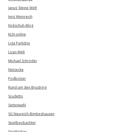
Janus' kleine Welt
Jens Weinreich
Kickschuh-Blog
KLN online
Liga Parkdrei
Lizas Welt
Michael Schröder
Netzecke
Podbolzer
Rund um den Brustring
Scudetto
Seitenwahl
SG Neureich-Bimbeshausen
Spielbeobachter
Spottschau