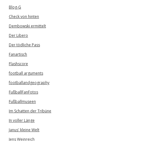
Blog-G
Check von hinten
Dembowski ermittelt
Der Libero
Der tödliche Pass
Fanartisch
Flashscore
football arguments
footballandgeography
FußballFanFotos
Fußballmuseen
Im Schatten der Tribüne
In voller Länge
Janus' kleine Welt
Jens Weinreich