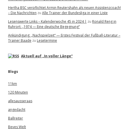
Hertha BSC verpflichtet Armin Reutershahn als neuen Assistenzcoach!
– Die Nachrichten
zu
Alle Trainer der Bundesliga in einer Liste
Lesenswerte Links – Kalenderwoche 45 in 2024 |
zu
Ronald Reng in
Ruhrort: „1974 — Eine deutsche Begegnung“
Ankündigung: „Nachspielzeit“ — Erstes Festival der Fußball-Literatur –
Trainer Baade
zu
Lesetermine
Aktuell auf „In voller Länge“
Blogs
11km
120 Minuten
allesausseraas
angedacht
Ballreiter
Beves Welt