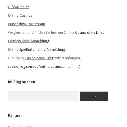
Fußball heute
Online-Casinos
Bundesliga Live Stream
Vergleichen und finden Sie hier ein Online
Casino ohne Limit
Casinos ohne Anmeldung
Online Spielhallen ohne Anmeldung
Hier beim
Casino ohne Limit
sofort anfangen.
casinofrog.com/de/online-casino/ohne-limit/
Im Blog suchen
S
u
c
h
e
Partner
n