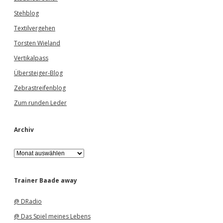
Stehblog
Textilvergehen
Torsten Wieland
Vertikalpass
Übersteiger-Blog
Zebrastreifenblog
Zum runden Leder
Archiv
A
r
c
h
Trainer Baade away
i
v
@ DRadio
@ Das Spiel meines Lebens