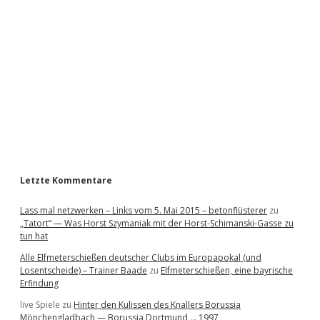
d
e
b
a
r
Letzte Kommentare
Lass mal netzwerken – Links vom 5. Mai 2015 – betonflüsterer
zu
„Tatort“ — Was Horst Szymaniak mit der Horst-Schimanski-Gasse zu
tun hat
Alle Elfmeterschießen deutscher Clubs im Europapokal (und
Losentscheide) – Trainer Baade
zu
Elfmeterschießen, eine bayrische
Erfindung
live Spiele
zu
Hinter den Kulissen des Knallers Borussia
Mönchengladbach — Borussia Dortmund … 1997