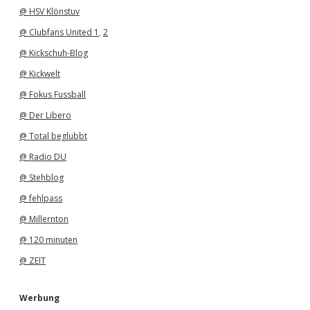
@ HSV Klönstuv
@ Clubfans United 1
,
2
@ Kickschuh-Blog
@ Kickwelt
@ Fokus Fussball
@ Der Libero
@ Total beglubbt
@ Radio DU
@ Stehblog
@ fehlpass
@ Millernton
@ 120 minuten
@ ZEIT
Werbung