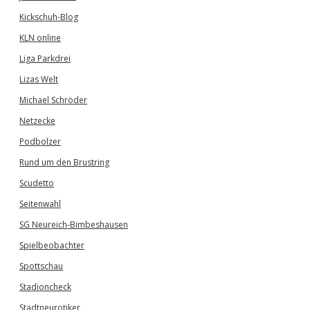
Kickschuh-Blog
KLN online
Liga Parkdrei
Lizas Welt
Michael Schröder
Netzecke
Podbolzer
Rund um den Brustring
Scudetto
Seitenwahl
SG Neureich-Bimbeshausen
Spielbeobachter
Spottschau
Stadioncheck
Stadtneurotiker