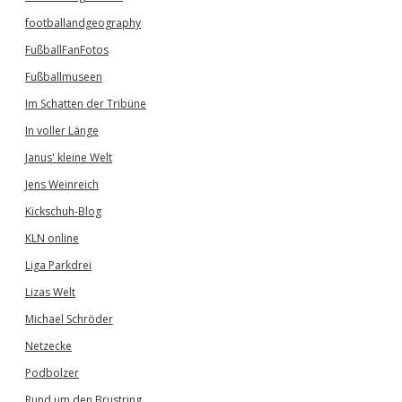
footballandgeography
FußballFanFotos
Fußballmuseen
Im Schatten der Tribüne
In voller Länge
Janus' kleine Welt
Jens Weinreich
Kickschuh-Blog
KLN online
Liga Parkdrei
Lizas Welt
Michael Schröder
Netzecke
Podbolzer
Rund um den Brustring