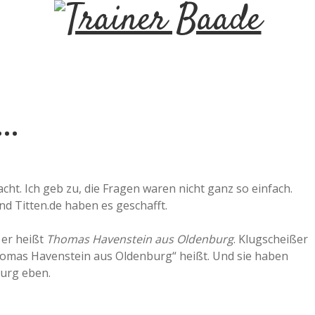
T
r
a
s…
i
n
cht. Ich geb zu, die Fragen waren nicht ganz so einfach.
und Titten.de haben es geschafft.
e
d er heißt
Thomas Havenstein aus Oldenburg
. Klugscheißer
r
homas Havenstein aus Oldenburg“ heißt. Und sie haben
burg eben.
B