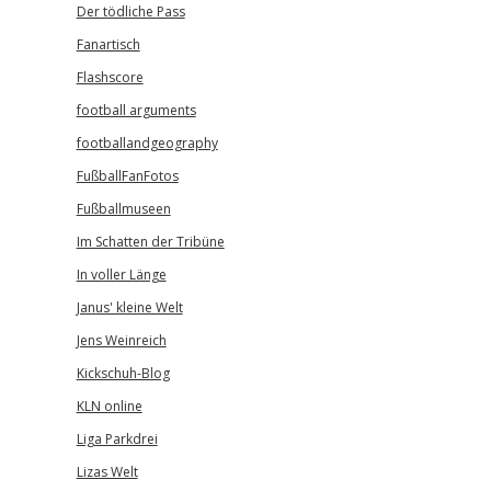
Der tödliche Pass
Fanartisch
Flashscore
football arguments
footballandgeography
FußballFanFotos
Fußballmuseen
Im Schatten der Tribüne
In voller Länge
Janus' kleine Welt
Jens Weinreich
Kickschuh-Blog
KLN online
Liga Parkdrei
Lizas Welt