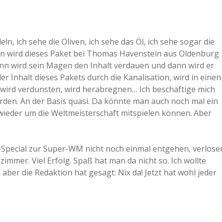
a
ln, ich sehe die Oliven, ich sehe das Öl, ich sehe sogar die
a
chon wird dieses Paket bei Thomas Havenstein aus Oldenburg
dann wird sein Magen den Inhalt verdauen und dann wird er
d
Inhalt dieses Pakets durch die Kanalisation, wird in einen
 wird verdunsten, wird herabregnen… Ich beschäftige mich
den. An der Basis quasi. Da könnte man auch noch mal ein
e
wieder um die Weltmeisterschaft mitspielen können. Aber
Special zur Super-WM nicht noch einmal entgehen, verlose
immer. Viel Erfolg. Spaß hat man da nicht so. Ich wollte
aber die Redaktion hat gesagt: Nix da! Jetzt hat wohl jeder