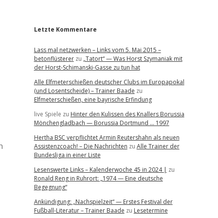
r
Letzte Kommentare
Lass mal netzwerken – Links vom 5. Mai 2015 –
betonflüsterer
zu
„Tatort“ — Was Horst Szymaniak mit
der Horst-Schimanski-Gasse zu tun hat
Alle Elfmeterschießen deutscher Clubs im Europapokal
(und Losentscheide) – Trainer Baade
zu
Elfmeterschießen, eine bayrische Erfindung
live Spiele
zu
Hinter den Kulissen des Knallers Borussia
Mönchengladbach — Borussia Dortmund … 1997
Hertha BSC verpflichtet Armin Reutershahn als neuen
n
Assistenzcoach! – Die Nachrichten
zu
Alle Trainer der
Bundesliga in einer Liste
Lesenswerte Links – Kalenderwoche 45 in 2024 |
zu
Ronald Reng in Ruhrort: „1974 — Eine deutsche
Begegnung“
Ankündigung: „Nachspielzeit“ — Erstes Festival der
Fußball-Literatur – Trainer Baade
zu
Lesetermine