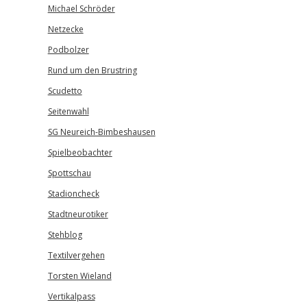
Michael Schröder
Netzecke
Podbolzer
Rund um den Brustring
Scudetto
Seitenwahl
SG Neureich-Bimbeshausen
Spielbeobachter
Spottschau
Stadioncheck
Stadtneurotiker
Stehblog
Textilvergehen
Torsten Wieland
Vertikalpass