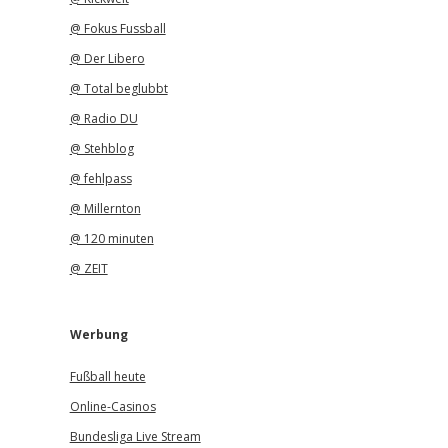
@ Fokus Fussball
@ Der Libero
@ Total beglubbt
@ Radio DU
@ Stehblog
@ fehlpass
@ Millernton
@ 120 minuten
@ ZEIT
Werbung
Fußball heute
Online-Casinos
Bundesliga Live Stream