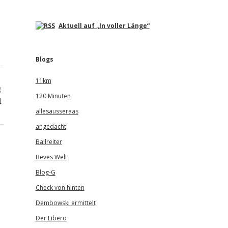
Aktuell auf „In voller Länge“
Blogs
11km
g
120 Minuten
u
allesausseraas
angedacht
Ballreiter
Beves Welt
Blog-G
Check von hinten
Dembowski ermittelt
Der Libero