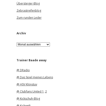
Übersteiger-Blog
Zebrastreifenblog
Zum runden Leder
Archiv
A
r
c
h
i
Trainer Baade away
v
@ DRadio
@ Das Spiel meines Lebens
@ HSV Klönstuv
@ Clubfans United 1
,
2
@ Kickschuh-Blog
@ Kickwelt