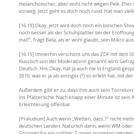
melancholischer, aber wohl nicht wegen Pelé. Ehe
vorweg. Jetzt geht es doch noch rund. Hat man viel
[16.19] Okay, jetzt wird doch noch ein bisschen Sh
noch besser als der Schuhplattler bei der Eröffnung
mal?“, fragt Bela, als er wohl glaubt, sein Mikro a
[16.15] Immerhin verschont uns das ZDF mit dem Show
Russisch von der Moderatorin genannt wird. Gefragt
Deutsch. Hm. Okay, hat ja auch nie in England gespi
2010, was er ja als einziger (?) so erlebt hat, mit
Außerdem gibt er zu, dass ihm auch sein Torrekord
ins Pfälzerische. Nach knapp einer Minute ist sein 
Erleichterung offenbar.
[Präludium] Auch wenn „Wetten, dass..?“ nicht mehr 
deutschen Landen. Natürlich dann, wenn WM oder EM
Gruppen für ein solches Turnier ausgelost werden. 