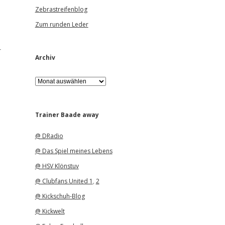
Zebrastreifenblog
Zum runden Leder
r
Archiv
A
r
c
h
i
Trainer Baade away
v
@ DRadio
@ Das Spiel meines Lebens
@ HSV Klönstuv
@ Clubfans United 1
,
2
@ Kickschuh-Blog
@ Kickwelt