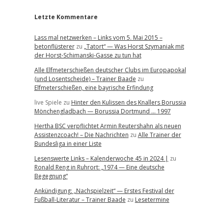
Letzte Kommentare
Lass mal netzwerken – Links vom 5. Mai 2015 –
betonflüsterer
zu
„Tatort“ — Was Horst Szymaniak mit
der Horst-Schimanski-Gasse zu tun hat
Alle Elfmeterschießen deutscher Clubs im Europapokal
(und Losentscheide) – Trainer Baade
zu
Elfmeterschießen, eine bayrische Erfindung
live Spiele
zu
Hinter den Kulissen des Knallers Borussia
Mönchengladbach — Borussia Dortmund … 1997
Hertha BSC verpflichtet Armin Reutershahn als neuen
Assistenzcoach! – Die Nachrichten
zu
Alle Trainer der
Bundesliga in einer Liste
Lesenswerte Links – Kalenderwoche 45 in 2024 |
zu
Ronald Reng in Ruhrort: „1974 — Eine deutsche
Begegnung“
Ankündigung: „Nachspielzeit“ — Erstes Festival der
Fußball-Literatur – Trainer Baade
zu
Lesetermine