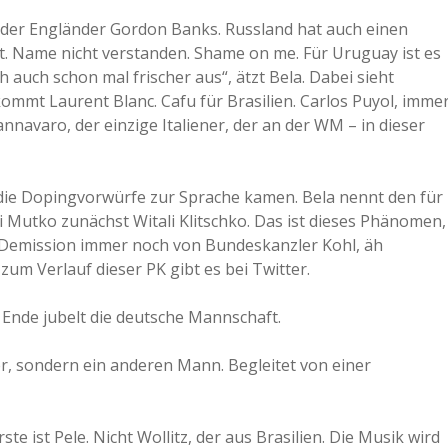
ist der Engländer Gordon Banks. Russland hat auch einen
lt. Name nicht verstanden. Shame on me. Für Uruguay ist es
 auch schon mal frischer aus“, ätzt Bela. Dabei sieht
ommt Laurent Blanc. Cafu für Brasilien. Carlos Puyol, imme
annavaro, der einzige Italiener, der an der WM – in dieser
 die Dopingvorwürfe zur Sprache kamen. Bela nennt den für
 Mutko zunächst Witali Klitschko. Das ist dieses Phänomen,
 Demission immer noch von Bundeskanzler Kohl, äh
zum Verlauf dieser PK gibt es bei Twitter.
m Ende jubelt die deutsche Mannschaft.
r, sondern ein anderen Mann. Begleitet von einer
te ist Pele. Nicht Wollitz, der aus Brasilien. Die Musik wird