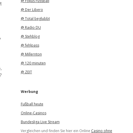
@ Fokus Fussball
M
@ Der Libero
@ Total beglubbt
@ Radio DU
@ Stehblog
?
@ fehlpass
@ Millernton
@ 120 minuten
,
@ ZEIT
?
Werbung
Fußball heute
Online-Casinos
Bundesliga Live Stream
Vergleichen und finden Sie hier ein Online
Casino ohne