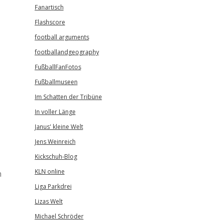
Fanartisch
Flashscore
football arguments
footballandgeography
FußballFanFotos
Fußballmuseen
Im Schatten der Tribüne
In voller Länge
Janus' kleine Welt
Jens Weinreich
Kickschuh-Blog
KLN online
n
Liga Parkdrei
Lizas Welt
Michael Schröder