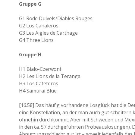
Gruppe G
G1 Rode Duivels/Diables Rouges
G2 Los Canaleros
G3 Les Aigles de Carthage
G4 Three Lions
Gruppe H
H1 Bialo-Czerwoni
H2 Les Lions de la Teranga
H3 Los Cafeteros
H4 Samurai Blue
[16.58] Das häufig vorhandene Losglück hat die D
eine Konstellation, an der man auch gut scheitern 
ohnehin durchkommt. Aber mit Schweden und Mexiko
in den ca. 57 durchgeführten Probeauslosungen). 
Abnutzungsschlacht gut ist – soweit jedenfalls das 