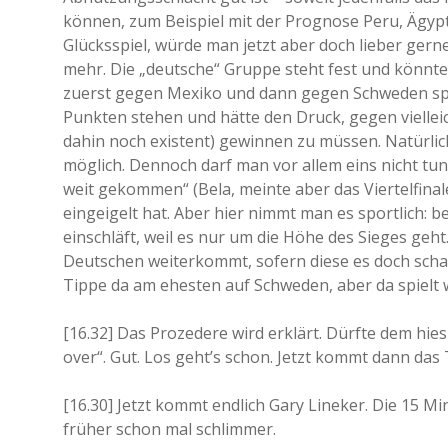
können, zum Beispiel mit der Prognose Peru, Ägyp
Glücksspiel, würde man jetzt aber doch lieber gern
mehr. Die „deutsche“ Gruppe steht fest und könn
zuerst gegen Mexiko und dann gegen Schweden spie
Punkten stehen und hätte den Druck, gegen viell
dahin noch existent) gewinnen zu müssen. Natürlic
möglich. Dennoch darf man vor allem eins nicht tun
weit gekommen“ (Bela, meinte aber das Viertelfinal
eingeigelt hat. Aber hier nimmt man es sportlich: 
einschläft, weil es nur um die Höhe des Sieges geh
Deutschen weiterkommt, sofern diese es doch schaff
Tippe da am ehesten auf Schweden, aber da spielt wo
[16.32] Das Prozedere wird erklärt. Dürfte dem hies
over“. Gut. Los geht’s schon. Jetzt kommt dann das
[16.30] Jetzt kommt endlich Gary Lineker. Die 15 M
früher schon mal schlimmer.