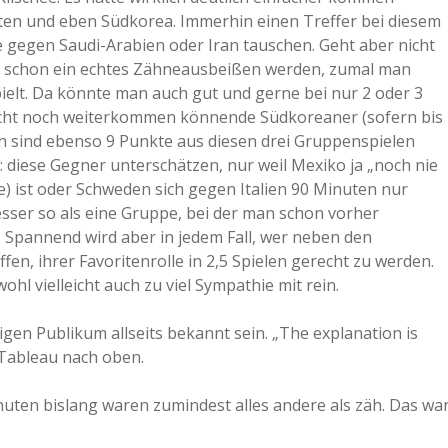
ten und eben Südkorea. Immerhin einen Treffer bei diesem
e gegen Saudi-Arabien oder Iran tauschen. Geht aber nicht
te schon ein echtes Zähneausbeißen werden, zumal man
lt. Da könnte man auch gut und gerne bei nur 2 oder 3
eicht noch weiterkommen könnende Südkoreaner (sofern bis
h sind ebenso 9 Punkte aus diesen drei Gruppenspielen
: diese Gegner unterschätzen, nur weil Mexiko ja „noch nie
e) ist oder Schweden sich gegen Italien 90 Minuten nur
besser so als eine Gruppe, bei der man schon vorher
t. Spannend wird aber in jedem Fall, wer neben den
en, ihrer Favoritenrolle in 2,5 Spielen gerecht zu werden.
hl vielleicht auch zu viel Sympathie mit rein.
igen Publikum allseits bekannt sein. „The explanation is
 Tableau nach oben.
inuten bislang waren zumindest alles andere als zäh. Das wa