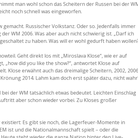
r nimmt man wohl schon das Scheitern der Russen bei der W
leicht noch schnell was eingeworfen.
ow gemacht. Russischer Volkstanz. Oder so. Jedenfalls immer
 der WM 2006. Was aber auch nicht schwierig ist. „Darf ich
usgeschaltet zu haben. Was will er wohl gedurft haben wollen
teil. Geht direkt los mit „Miroslava Klose“, wie er auf
, „how did you like the show?“, antwortet Klose auf
elt. Klose erwähnt auch das dreimalige Scheitern, 2002, 2006
 der Krönung 2014. Lahm kam doch erst später dazu, nicht wahr
 bei der WM tatsächlich etwas bedeutet. Leichten Einschlag
Auftritt aber schon wieder vorbei. Zu Kloses großer
existiert: Es gibt sie noch, die Lagerfeuer-Momente in
 ist und die Nationalmannschaft spielt – oder die
Heute steht wieder die ganze Nation hinter den Live-