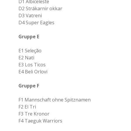
D1 Albiceleste
D2 Strákarnir okkar
D3 Vatreni
D4 Super Eagles
Gruppe E
E1 Seleção
E2 Nati
E3 Los Ticos
E4 Beli Orlovi
Gruppe F
F1 Mannschaft ohne Spitznamen
F2 El Tri
F3 Tre Kronor
F4 Taeguk Warriors