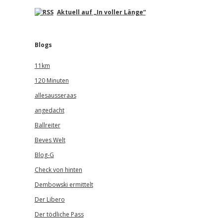
Aktuell auf „In voller Länge“
Blogs
11km
120 Minuten
allesausseraas
angedacht
Ballreiter
Beves Welt
Blog-G
Check von hinten
Dembowski ermittelt
Der Libero
Der tödliche Pass