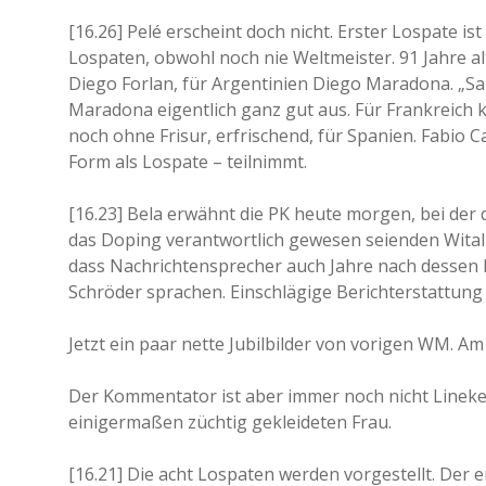
[16.26] Pelé erscheint doch nicht. Erster Lospate 
Lospaten, obwohl noch nie Weltmeister. 91 Jahre a
Diego Forlan, für Argentinien Diego Maradona. „Sah
Maradona eigentlich ganz gut aus. Für Frankreich k
noch ohne Frisur, erfrischend, für Spanien. Fabio C
Form als Lospate – teilnimmt.
[16.23] Bela erwähnt die PK heute morgen, bei der
das Doping verantwortlich gewesen seienden Witali
dass Nachrichtensprecher auch Jahre nach dessen
Schröder sprachen. Einschlägige Berichterstattung 
Jetzt ein paar nette Jubilbilder von vorigen WM. A
Der Kommentator ist aber immer noch nicht Lineke
einigermaßen züchtig gekleideten Frau.
[16.21] Die acht Lospaten werden vorgestellt. Der ers