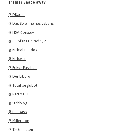
h
Trainer Baade away
i
v
@ DRadio
@ Das Spiel meines Lebens
@ HSV Klönstuv
@ Clubfans United 1
,
2
@ Kickschuh-Blog
@ Kickwelt
@ Fokus Fussball
@ Der Libero
@ Total beglubbt
@ Radio DU
@ Stehblog
@ fehlpass
@ Millernton
@ 120 minuten