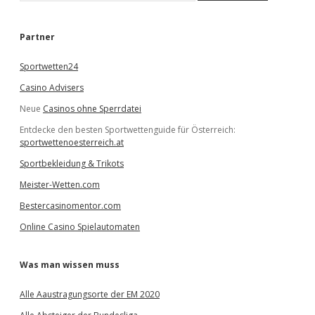
c
h
e
Partner
n
Sportwetten24
Casino Advisers
Neue
Casinos ohne Sperrdatei
Entdecke den besten Sportwettenguide für Österreich:
sportwettenoesterreich.at
Sportbekleidung & Trikots
Meister-Wetten.com
Bestercasinomentor.com
Online Casino Spielautomaten
Was man wissen muss
Alle Aaustragungsorte der EM 2020