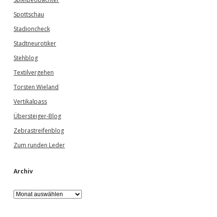
Spottschau
Stadioncheck
Stadtneurotiker
Stehblog
Textilvergehen
Torsten Wieland
Vertikalpass
Übersteiger-Blog
Zebrastreifenblog
Zum runden Leder
Archiv
A
r
c