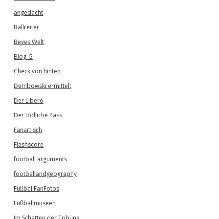
angedacht
Ballreiter
Beves Welt
Blog-G
Check von hinten
Dembowski ermittelt
Der Libero
Der tödliche Pass
Fanartisch
Flashscore
football arguments
footballandgeography
FußballFanFotos
Fußballmuseen
Im Schatten der Tribüne