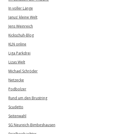
In voller Länge
Janus' kleine Welt
Jens Weinreich
Kickschuh-Blog
KLN online
Liga Parkdrei
Lizas Welt
Michael Schröder
Netzecke
Podbolzer
Rund um den Brustring
Scudetto
Seitenwahl
SG Neureich-Bimbeshausen
Spielbeobachter