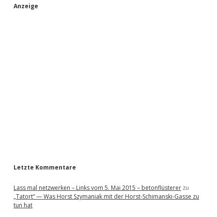
S
Anzeige
i
d
e
b
a
r
Letzte Kommentare
Lass mal netzwerken – Links vom 5. Mai 2015 – betonflüsterer
zu
„Tatort“ — Was Horst Szymaniak mit der Horst-Schimanski-Gasse zu
tun hat