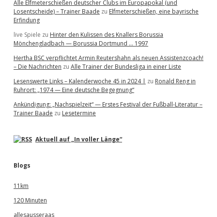
Alle Elfmeterschießen deutscher Clubs im Europapokal (und
Losentscheide) – Trainer Baade
zu
Elfmeterschießen, eine bayrische
Erfindung
live Spiele
zu
Hinter den Kulissen des Knallers Borussia
Mönchengladbach — Borussia Dortmund … 1997
Hertha BSC verpflichtet Armin Reutershahn als neuen Assistenzcoach!
– Die Nachrichten
zu
Alle Trainer der Bundesliga in einer Liste
Lesenswerte Links – Kalenderwoche 45 in 2024 |
zu
Ronald Reng in
Ruhrort: „1974 — Eine deutsche Begegnung“
Ankündigung: „Nachspielzeit“ — Erstes Festival der Fußball-Literatur –
Trainer Baade
zu
Lesetermine
Aktuell auf „In voller Länge“
Blogs
11km
120 Minuten
allesausseraas