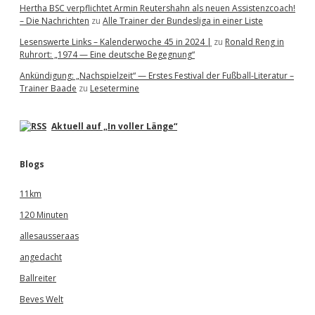
Hertha BSC verpflichtet Armin Reutershahn als neuen Assistenzcoach!
– Die Nachrichten
zu
Alle Trainer der Bundesliga in einer Liste
Lesenswerte Links – Kalenderwoche 45 in 2024 |
zu
Ronald Reng in
Ruhrort: „1974 — Eine deutsche Begegnung“
Ankündigung: „Nachspielzeit“ — Erstes Festival der Fußball-Literatur –
Trainer Baade
zu
Lesetermine
Aktuell auf „In voller Länge“
Blogs
11km
120 Minuten
allesausseraas
angedacht
Ballreiter
Beves Welt