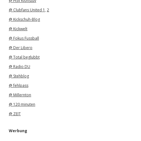
@ HSV Klönstuv
@ Clubfans United 1
,
2
@ Kickschuh-Blog
@ Kickwelt
@ Fokus Fussball
@ Der Libero
@ Total beglubbt
@ Radio DU
@ Stehblog
@ fehlpass
@ Millernton
@ 120 minuten
@ ZEIT
Werbung