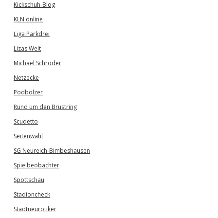
Kickschuh-Blog
KLN online
Liga Parkdrei
Lizas Welt
Michael Schröder
Netzecke
Podbolzer
Rund um den Brustring
Scudetto
Seitenwahl
SG Neureich-Bimbeshausen
Spielbeobachter
Spottschau
Stadioncheck
Stadtneurotiker