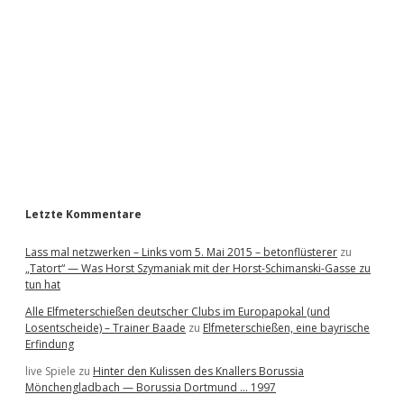
d
e
b
a
r
Letzte Kommentare
Lass mal netzwerken – Links vom 5. Mai 2015 – betonflüsterer
zu
„Tatort“ — Was Horst Szymaniak mit der Horst-Schimanski-Gasse zu
tun hat
Alle Elfmeterschießen deutscher Clubs im Europapokal (und
Losentscheide) – Trainer Baade
zu
Elfmeterschießen, eine bayrische
Erfindung
live Spiele
zu
Hinter den Kulissen des Knallers Borussia
Mönchengladbach — Borussia Dortmund … 1997