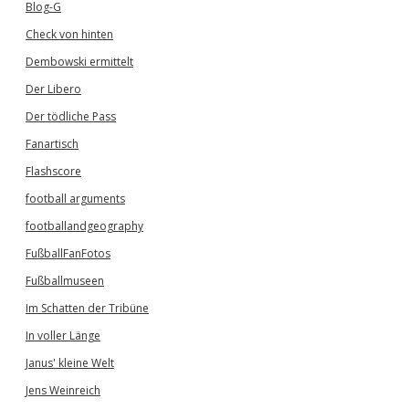
Blog-G
Check von hinten
Dembowski ermittelt
Der Libero
Der tödliche Pass
Fanartisch
Flashscore
football arguments
footballandgeography
FußballFanFotos
Fußballmuseen
Im Schatten der Tribüne
In voller Länge
Janus' kleine Welt
Jens Weinreich