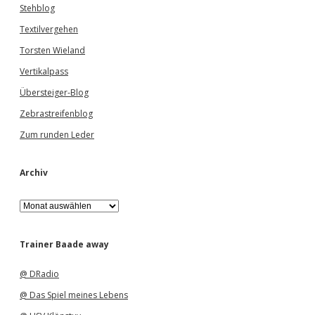
Stehblog
Textilvergehen
Torsten Wieland
Vertikalpass
Übersteiger-Blog
Zebrastreifenblog
Zum runden Leder
Archiv
A
r
c
h
Trainer Baade away
i
v
@ DRadio
@ Das Spiel meines Lebens