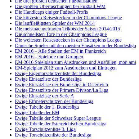
Die drei größten deutschen Fußballstadien
Die größten Überraschungen bei Fußball-WM
Die Handicaps einiger Fußball-Profis
Die kürzesten Reisestrecken in der Champions League
Die lauffleißigsten Spieler der WM 2014
Die meistnachgefragten Trikots der Saison 2014/2015
Die schnellsten Tore in der Champions League
Die weitesten Reisestrecken in der Champions League
Dänische Spieler mit den meisten Einsätzen in der Bundesliga
EM 2016 – Alle Stadien der EM in Frankreich
EM 2016 – Spielorte und Gruppen
EM 2016 Spielplan zum Ausdrucken und Ausfüllen, mon ami
EM-Spielplan 2012 zum Ausdrucken und Eintragen
Ewige Eigentorschützenliste der Bundesliga
Ewige Einsatzliste der Bundesliga
Ewige Einsatzliste der Bundesliga in Österreich
Ewige Einsatzliste der Primera Divison/La Liga
Ewige Einsatzliste der Serie A
Ewige Elfmeterschützen der Bundesliga
Ewige Tabelle der 1. Bundesliga
Ewige Tabelle der EM
Ewige Tabelle der Schweizer Super League
Ewige Tabelle der österreichischen Bundesliga
Ewige Torschützenliste 3. Liga
Ewige Torschützenliste der Bundesliga