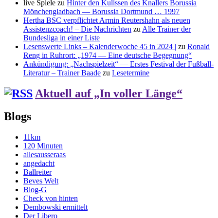
live Spiele
zu
Hinter den Kulissen des Knallers Borussia
Mönchengladbach — Borussia Dortmund … 1997
Hertha BSC verpflichtet Armin Reutershahn als neuen
Assistenzcoach! – Die Nachrichten
zu
Alle Trainer der
Bundesliga in einer Liste
Lesenswerte Links – Kalenderwoche 45 in 2024 |
zu
Ronald
Reng in Ruhrort: „1974 — Eine deutsche Begegnung“
Ankündigung: „Nachspielzeit“ — Erstes Festival der Fußball-
Literatur – Trainer Baade
zu
Lesetermine
Aktuell auf „In voller Länge“
Blogs
11km
120 Minuten
allesausseraas
angedacht
Ballreiter
Beves Welt
Blog-G
Check von hinten
Dembowski ermittelt
Der Libero