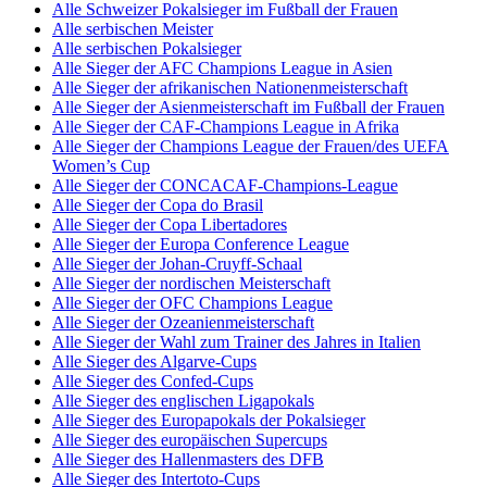
Alle Schweizer Pokalsieger im Fußball der Frauen
Alle serbischen Meister
Alle serbischen Pokalsieger
Alle Sieger der AFC Champions League in Asien
Alle Sieger der afrikanischen Nationenmeisterschaft
Alle Sieger der Asienmeisterschaft im Fußball der Frauen
Alle Sieger der CAF-Champions League in Afrika
Alle Sieger der Champions League der Frauen/des UEFA
Women’s Cup
Alle Sieger der CONCACAF-Champions-League
Alle Sieger der Copa do Brasil
Alle Sieger der Copa Libertadores
Alle Sieger der Europa Conference League
Alle Sieger der Johan-Cruyff-Schaal
Alle Sieger der nordischen Meisterschaft
Alle Sieger der OFC Champions League
Alle Sieger der Ozeanienmeisterschaft
Alle Sieger der Wahl zum Trainer des Jahres in Italien
Alle Sieger des Algarve-Cups
Alle Sieger des Confed-Cups
Alle Sieger des englischen Ligapokals
Alle Sieger des Europapokals der Pokalsieger
Alle Sieger des europäischen Supercups
Alle Sieger des Hallenmasters des DFB
Alle Sieger des Intertoto-Cups