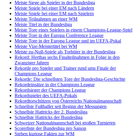
Meiste Siege als Spieler in der Bundesliga
Meiste Spiele bei einer EM nach Ländern
Meiste Spiele bei einer EM nach Spielern
Meiste Teilnahmen an einer WM
Meiste Titel in der Bundesliga
Meiste Tore eines Spielers in einem Champions-League-Spiel
Meiste Tore in der Europa Conference League
Meiste Tore in der Europa League und im UEFA-Pokal
Meiste Vize-Meistertitel bei WM
Meiste zu-Null-Spiele als Torhüter in der Bundesliga
Rekord: Herthas sechs Finalteilnahmen in Folge in den
Zwanziger Jahren
Rekorde pro Spieler und Trainer rund ums Finale der
Champions League
Rekorde: Die schnellsten Tore der Bundesliga-Geschichte
Rekordeinsätze in der Champions League
Rekordsieger der Champions League
Rekordspieler des UEFA-Pokals
Rekordtorschützen von Österreichs Nationalmannschaft
Schnellste Fußballer seit Beginn der Messungen
Schnellste Hattricks der 2. Bundesliga
Schnellste Hattricks der Bundesliga
Schweizer Nationalmannschaft bei großen Turnieren
Scorerliste der Bundesliga pro Saison
Sieben kuriose Fakten zur WM