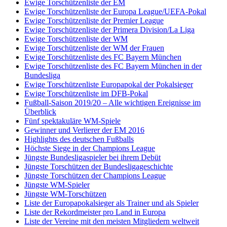
Ewige Torschützenliste der EM
Ewige Torschützenliste der Europa League/UEFA-Pokal
Ewige Torschützenliste der Premier League
Ewige Torschützenliste der Primera Division/La Liga
Ewige Torschützenliste der WM
Ewige Torschützenliste der WM der Frauen
Ewige Torschützenliste des FC Bayern München
Ewige Torschützenliste des FC Bayern München in der
Bundesliga
Ewige Torschützenliste Europapokal der Pokalsieger
Ewige Torschützenliste im DFB-Pokal
Fußball-Saison 2019/20 – Alle wichtigen Ereignisse im
Überblick
Fünf spektakuläre WM-Spiele
Gewinner und Verlierer der EM 2016
Highlights des deutschen Fußballs
Höchste Siege in der Champions League
Jüngste Bundesligaspieler bei ihrem Debüt
Jüngste Torschützen der Bundesligageschichte
Jüngste Torschützen der Champions League
Jüngste WM-Spieler
Jüngste WM-Torschützen
Liste der Europapokalsieger als Trainer und als Spieler
Liste der Rekordmeister pro Land in Europa
Liste der Vereine mit den meisten Mitgliedern weltweit