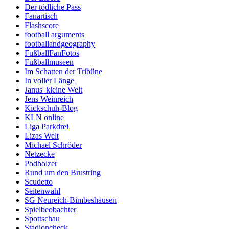
Der tödliche Pass
Fanartisch
Flashscore
football arguments
footballandgeography
FußballFanFotos
Fußballmuseen
Im Schatten der Tribüne
In voller Länge
Janus' kleine Welt
Jens Weinreich
Kickschuh-Blog
KLN online
Liga Parkdrei
Lizas Welt
Michael Schröder
Netzecke
Podbolzer
Rund um den Brustring
Scudetto
Seitenwahl
SG Neureich-Bimbeshausen
Spielbeobachter
Spottschau
Stadioncheck