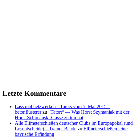
Letzte Kommentare
Lass mal netzwerken – Links vom 5. Mai 2015 –
betonflüsterer
zu
„Tatort“ — Was Horst Szymaniak mit der
Horst-Schimanski-Gasse zu tun hat
Alle Elfmeterschießen deutscher Clubs im Europapokal (und
Losentscheide) – Trainer Baade
zu
Elfmeterschießen, eine
bayrische Erfindung