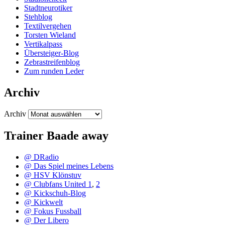
Stadtneurotiker
Stehblog
Textilvergehen
Torsten Wieland
Vertikalpass
Übersteiger-Blog
Zebrastreifenblog
Zum runden Leder
Archiv
Archiv
Trainer Baade away
@ DRadio
@ Das Spiel meines Lebens
@ HSV Klönstuv
@ Clubfans United 1
,
2
@ Kickschuh-Blog
@ Kickwelt
@ Fokus Fussball
@ Der Libero