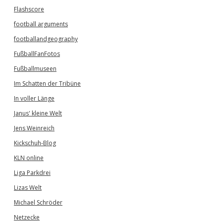
Flashscore
football arguments
footballandgeography
FußballFanFotos
Fußballmuseen
Im Schatten der Tribüne
In voller Länge
Janus' kleine Welt
Jens Weinreich
Kickschuh-Blog
KLN online
Liga Parkdrei
Lizas Welt
Michael Schröder
Netzecke