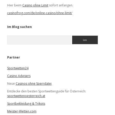
Hier beim
Casino ohne Limit
sofort anfangen.
casinofrog.com/de/online-casino/ohne-limit/
Im Blog suchen
S
u
c
h
e
Partner
n
Sportwetten24
Casino Advisers
Neue
Casinos ohne Sperrdatei
Entdecke den besten Sportwettenguide für Österreich:
sportwettenoesterreich.at
Sportbekleidung & Trikots
Meister-Wetten.com