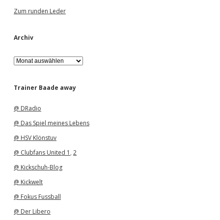
Zum runden Leder
Archiv
A
r
c
h
Trainer Baade away
i
v
@ DRadio
@ Das Spiel meines Lebens
@ HSV Klönstuv
@ Clubfans United 1
,
2
@ Kickschuh-Blog
@ Kickwelt
@ Fokus Fussball
@ Der Libero