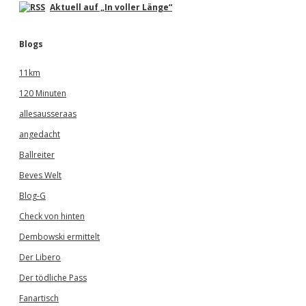
Aktuell auf „In voller Länge“
Blogs
11km
120 Minuten
allesausseraas
angedacht
Ballreiter
Beves Welt
Blog-G
Check von hinten
Dembowski ermittelt
Der Libero
Der tödliche Pass
Fanartisch