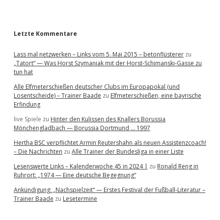
r
Letzte Kommentare
Lass mal netzwerken – Links vom 5. Mai 2015 – betonflüsterer
zu
„Tatort“ — Was Horst Szymaniak mit der Horst-Schimanski-Gasse zu
tun hat
Alle Elfmeterschießen deutscher Clubs im Europapokal (und
Losentscheide) – Trainer Baade
zu
Elfmeterschießen, eine bayrische
Erfindung
live Spiele
zu
Hinter den Kulissen des Knallers Borussia
Mönchengladbach — Borussia Dortmund … 1997
Hertha BSC verpflichtet Armin Reutershahn als neuen Assistenzcoach!
– Die Nachrichten
zu
Alle Trainer der Bundesliga in einer Liste
Lesenswerte Links – Kalenderwoche 45 in 2024 |
zu
Ronald Reng in
Ruhrort: „1974 — Eine deutsche Begegnung“
Ankündigung: „Nachspielzeit“ — Erstes Festival der Fußball-Literatur –
Trainer Baade
zu
Lesetermine