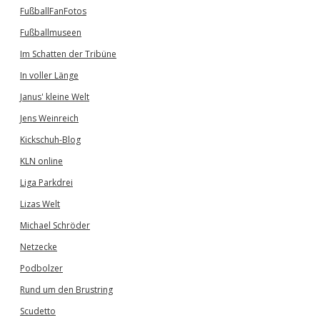
FußballFanFotos
Fußballmuseen
Im Schatten der Tribüne
In voller Länge
Janus' kleine Welt
Jens Weinreich
Kickschuh-Blog
KLN online
Liga Parkdrei
Lizas Welt
Michael Schröder
Netzecke
Podbolzer
Rund um den Brustring
Scudetto