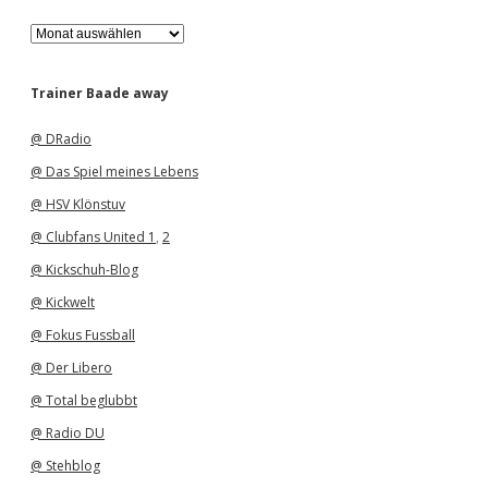
A
r
c
h
Trainer Baade away
i
v
@ DRadio
@ Das Spiel meines Lebens
@ HSV Klönstuv
@ Clubfans United 1
,
2
@ Kickschuh-Blog
@ Kickwelt
@ Fokus Fussball
@ Der Libero
@ Total beglubbt
@ Radio DU
@ Stehblog