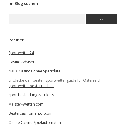
Im Blog suchen
S
u
c
h
e
Partner
n
Sportwetten24
Casino Advisers
Neue
Casinos ohne Sperrdatei
Entdecke den besten Sportwettenguide für Österreich:
sportwettenoesterreich.at
Sportbekleidung & Trikots
Meister-Wetten.com
Bestercasinomentor.com
Online Casino Spielautomaten