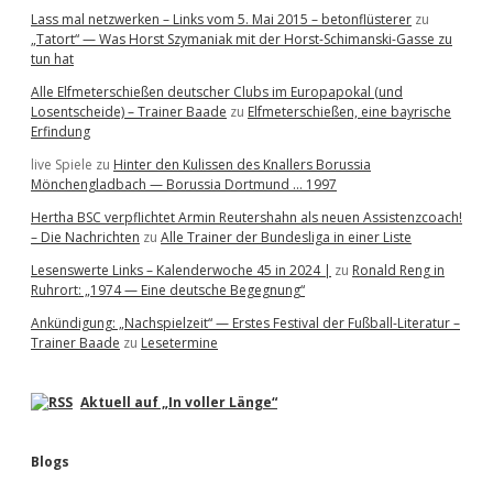
Lass mal netzwerken – Links vom 5. Mai 2015 – betonflüsterer
zu
„Tatort“ — Was Horst Szymaniak mit der Horst-Schimanski-Gasse zu
tun hat
Alle Elfmeterschießen deutscher Clubs im Europapokal (und
Losentscheide) – Trainer Baade
zu
Elfmeterschießen, eine bayrische
Erfindung
live Spiele
zu
Hinter den Kulissen des Knallers Borussia
Mönchengladbach — Borussia Dortmund … 1997
Hertha BSC verpflichtet Armin Reutershahn als neuen Assistenzcoach!
– Die Nachrichten
zu
Alle Trainer der Bundesliga in einer Liste
Lesenswerte Links – Kalenderwoche 45 in 2024 |
zu
Ronald Reng in
Ruhrort: „1974 — Eine deutsche Begegnung“
Ankündigung: „Nachspielzeit“ — Erstes Festival der Fußball-Literatur –
Trainer Baade
zu
Lesetermine
Aktuell auf „In voller Länge“
Blogs