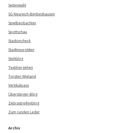
Seitenwahl
SG Neureich-Bimbeshausen
Spielbeobachter
Spottschau
Stadioncheck
Stadtneurotiker
Stehblog
Textilvergehen
Torsten Wieland
Vertikalpass
Übersteiger-Blog
Zebrastreifenblog
Zum runden Leder
Archiv