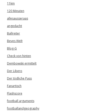
11km
120 Minuten
allesausseraas
angedacht
Ballreiter
Beves Welt
Blog-G
Check von hinten
Dembowski ermittelt
Der Libero
Der tödliche Pass
Fanartisch
Flashscore
football arguments
footballandgeography