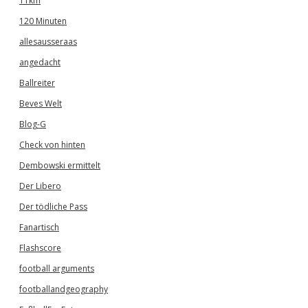
11km
120 Minuten
allesausseraas
angedacht
Ballreiter
Beves Welt
Blog-G
Check von hinten
Dembowski ermittelt
Der Libero
Der tödliche Pass
Fanartisch
Flashscore
football arguments
footballandgeography