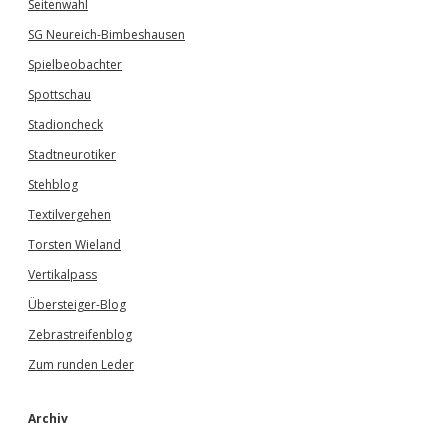
Seitenwahl
SG Neureich-Bimbeshausen
Spielbeobachter
Spottschau
Stadioncheck
Stadtneurotiker
Stehblog
Textilvergehen
Torsten Wieland
Vertikalpass
Übersteiger-Blog
Zebrastreifenblog
Zum runden Leder
Archiv