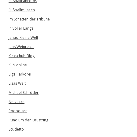
FußballFanFotos
Fußballmuseen
Im Schatten der Tribüne
In voller Länge
Janus' kleine Welt
Jens Weinreich
Kickschuh-Blog
KLN online
Liga Parkdrei
Lizas Welt
Michael Schröder
Netzecke
Podbolzer
Rund um den Brustring
Scudetto