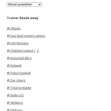
A
r
c
h
Trainer Baade away
i
v
@ DRadio
@ Das Spiel meines Lebens
@ HSV Klönstuv
@ Clubfans United 1
,
2
@ Kickschuh-Blog
@ Kickwelt
@ Fokus Fussball
@ Der Libero
@ Total beglubbt
@ Radio DU
@ Stehblog
@ fehlpass