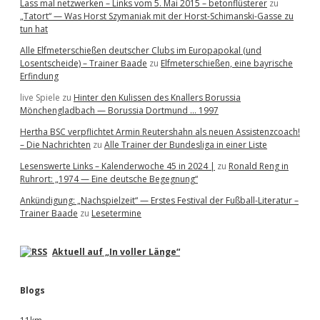
Lass mal netzwerken – Links vom 5. Mai 2015 – betonflüsterer
zu
„Tatort“ — Was Horst Szymaniak mit der Horst-Schimanski-Gasse zu
tun hat
Alle Elfmeterschießen deutscher Clubs im Europapokal (und
Losentscheide) – Trainer Baade
zu
Elfmeterschießen, eine bayrische
Erfindung
live Spiele
zu
Hinter den Kulissen des Knallers Borussia
Mönchengladbach — Borussia Dortmund … 1997
Hertha BSC verpflichtet Armin Reutershahn als neuen Assistenzcoach!
– Die Nachrichten
zu
Alle Trainer der Bundesliga in einer Liste
Lesenswerte Links – Kalenderwoche 45 in 2024 |
zu
Ronald Reng in
Ruhrort: „1974 — Eine deutsche Begegnung“
Ankündigung: „Nachspielzeit“ — Erstes Festival der Fußball-Literatur –
Trainer Baade
zu
Lesetermine
Aktuell auf „In voller Länge“
Blogs