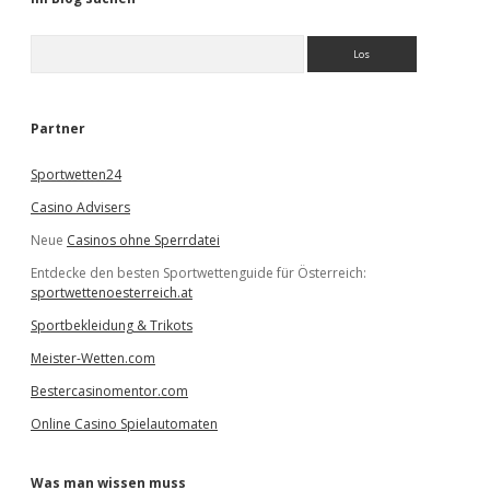
S
u
c
h
e
Partner
n
Sportwetten24
Casino Advisers
Neue
Casinos ohne Sperrdatei
Entdecke den besten Sportwettenguide für Österreich:
sportwettenoesterreich.at
Sportbekleidung & Trikots
Meister-Wetten.com
Bestercasinomentor.com
Online Casino Spielautomaten
Was man wissen muss