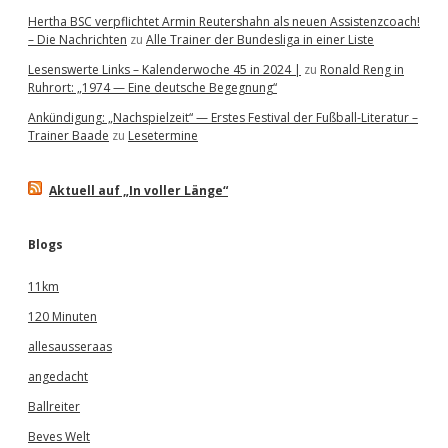
Hertha BSC verpflichtet Armin Reutershahn als neuen Assistenzcoach!
– Die Nachrichten
zu
Alle Trainer der Bundesliga in einer Liste
Lesenswerte Links – Kalenderwoche 45 in 2024 |
zu
Ronald Reng in
Ruhrort: „1974 — Eine deutsche Begegnung“
Ankündigung: „Nachspielzeit“ — Erstes Festival der Fußball-Literatur –
Trainer Baade
zu
Lesetermine
Aktuell auf „In voller Länge“
Blogs
11km
120 Minuten
allesausseraas
angedacht
Ballreiter
Beves Welt