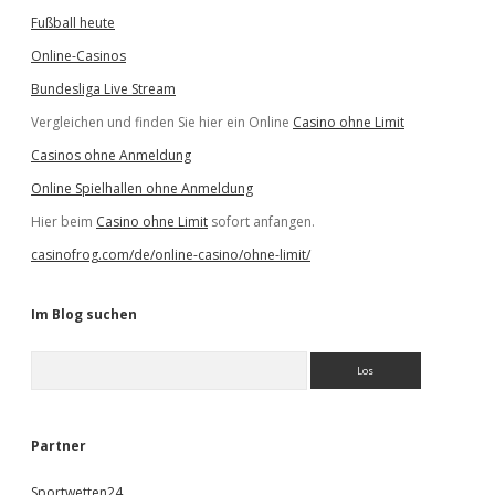
Fußball heute
Online-Casinos
Bundesliga Live Stream
Vergleichen und finden Sie hier ein Online
Casino ohne Limit
Casinos ohne Anmeldung
Online Spielhallen ohne Anmeldung
Hier beim
Casino ohne Limit
sofort anfangen.
casinofrog.com/de/online-casino/ohne-limit/
Im Blog suchen
S
u
c
h
e
Partner
n
Sportwetten24