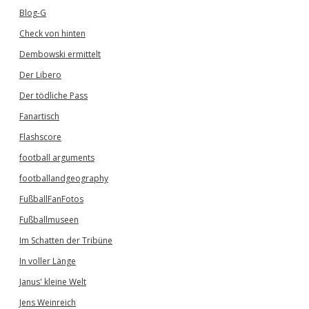
Blog-G
Check von hinten
Dembowski ermittelt
Der Libero
Der tödliche Pass
Fanartisch
Flashscore
football arguments
footballandgeography
FußballFanFotos
Fußballmuseen
Im Schatten der Tribüne
In voller Länge
Janus' kleine Welt
Jens Weinreich