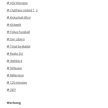
@ HSV Klönstuv
@ Clubfans United 1
,
2
@ Kickschuh-Blog
@ Kickwelt
@ Fokus Fussball
@ Der Libero
@ Total beglubbt
@ Radio DU
@ Stehblog
@ fehlpass
@ Millernton
@ 120 minuten
@ ZEIT
Werbung