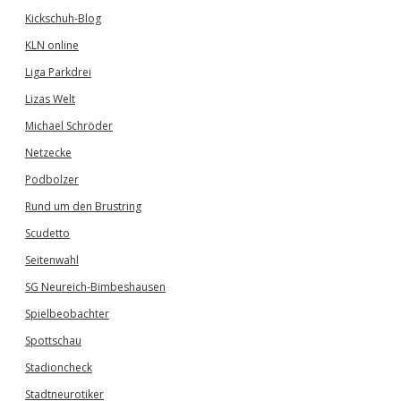
Kickschuh-Blog
KLN online
Liga Parkdrei
Lizas Welt
Michael Schröder
Netzecke
Podbolzer
Rund um den Brustring
Scudetto
Seitenwahl
SG Neureich-Bimbeshausen
Spielbeobachter
Spottschau
Stadioncheck
Stadtneurotiker