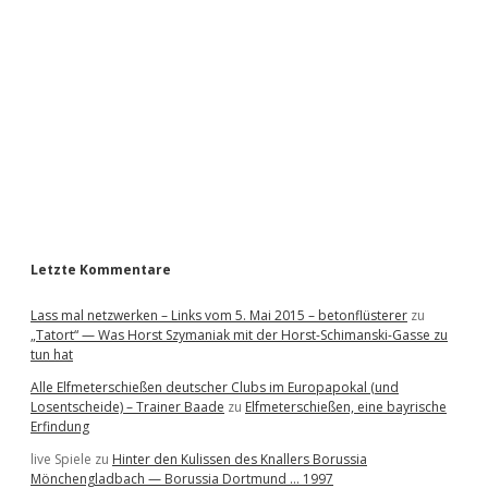
d
e
b
a
r
Letzte Kommentare
Lass mal netzwerken – Links vom 5. Mai 2015 – betonflüsterer
zu
„Tatort“ — Was Horst Szymaniak mit der Horst-Schimanski-Gasse zu
tun hat
Alle Elfmeterschießen deutscher Clubs im Europapokal (und
Losentscheide) – Trainer Baade
zu
Elfmeterschießen, eine bayrische
Erfindung
live Spiele
zu
Hinter den Kulissen des Knallers Borussia
Mönchengladbach — Borussia Dortmund … 1997