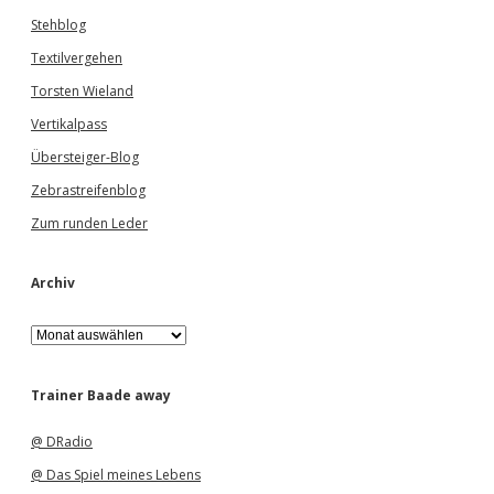
Stehblog
Textilvergehen
Torsten Wieland
Vertikalpass
Übersteiger-Blog
Zebrastreifenblog
Zum runden Leder
Archiv
A
r
c
h
Trainer Baade away
i
v
@ DRadio
@ Das Spiel meines Lebens