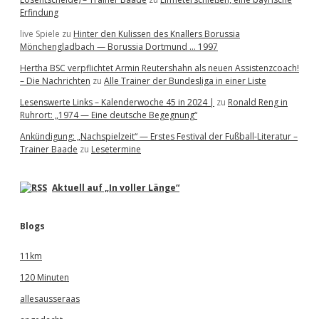
Erfindung
live Spiele
zu
Hinter den Kulissen des Knallers Borussia
Mönchengladbach — Borussia Dortmund … 1997
Hertha BSC verpflichtet Armin Reutershahn als neuen Assistenzcoach!
– Die Nachrichten
zu
Alle Trainer der Bundesliga in einer Liste
Lesenswerte Links – Kalenderwoche 45 in 2024 |
zu
Ronald Reng in
Ruhrort: „1974 — Eine deutsche Begegnung“
Ankündigung: „Nachspielzeit“ — Erstes Festival der Fußball-Literatur –
Trainer Baade
zu
Lesetermine
Aktuell auf „In voller Länge“
Blogs
11km
120 Minuten
allesausseraas