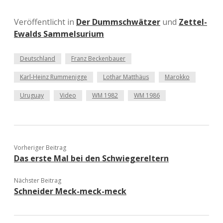
Veröffentlicht in
Der Dummschwätzer
und
Zettel-
Ewalds Sammelsurium
Deutschland
Franz Beckenbauer
Karl-Heinz Rummenigge
Lothar Matthäus
Marokko
Uruguay
Video
WM 1982
WM 1986
Vorheriger Beitrag
Das erste Mal bei den Schwiegereltern
Nächster Beitrag
Schneider Meck-meck-meck