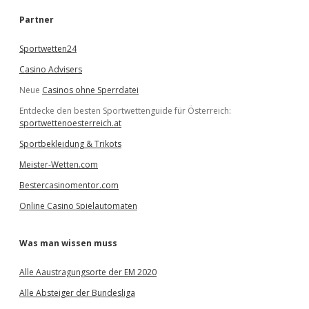
h
e
Partner
n
Sportwetten24
Casino Advisers
Neue
Casinos ohne Sperrdatei
Entdecke den besten Sportwettenguide für Österreich:
sportwettenoesterreich.at
Sportbekleidung & Trikots
Meister-Wetten.com
Bestercasinomentor.com
Online Casino Spielautomaten
Was man wissen muss
Alle Aaustragungsorte der EM 2020
Alle Absteiger der Bundesliga