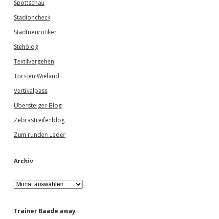
Spottschau
Stadioncheck
Stadtneurotiker
Stehblog
Textilvergehen
Torsten Wieland
Vertikalpass
Übersteiger-Blog
Zebrastreifenblog
Zum runden Leder
Archiv
A
r
c
h
Trainer Baade away
i