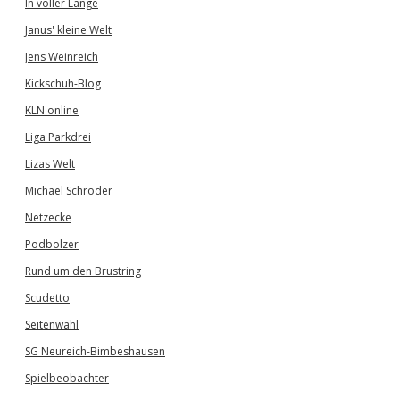
In voller Länge
Janus' kleine Welt
Jens Weinreich
Kickschuh-Blog
KLN online
Liga Parkdrei
Lizas Welt
Michael Schröder
Netzecke
Podbolzer
Rund um den Brustring
Scudetto
Seitenwahl
SG Neureich-Bimbeshausen
Spielbeobachter