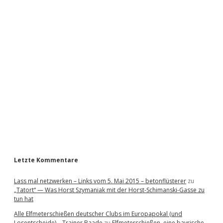
S
i
d
e
b
a
r
Letzte Kommentare
Lass mal netzwerken – Links vom 5. Mai 2015 – betonflüsterer
zu
„Tatort“ — Was Horst Szymaniak mit der Horst-Schimanski-Gasse zu
tun hat
Alle Elfmeterschießen deutscher Clubs im Europapokal (und
Losentscheide) – Trainer Baade
zu
Elfmeterschießen, eine bayrische