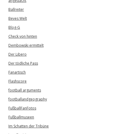
angedacht
Ballreiter
Beves Welt
Blog-G
Check von hinten
Dembowski ermittelt
Der Libero
Der tödliche Pass
Fanartisch
Flashscore
football arguments
footballandgeography
FußballFanFotos
Fußballmuseen
Im Schatten der Tribüne