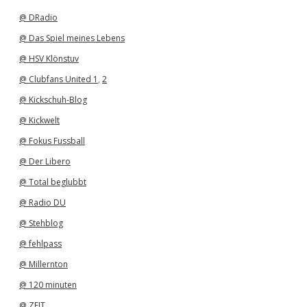
v
@ DRadio
@ Das Spiel meines Lebens
@ HSV Klönstuv
@ Clubfans United 1
,
2
@ Kickschuh-Blog
@ Kickwelt
@ Fokus Fussball
@ Der Libero
@ Total beglubbt
@ Radio DU
@ Stehblog
@ fehlpass
@ Millernton
@ 120 minuten
@ ZEIT