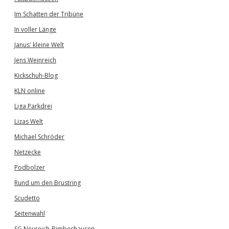
Im Schatten der Tribüne
In voller Länge
Janus' kleine Welt
Jens Weinreich
Kickschuh-Blog
KLN online
Liga Parkdrei
Lizas Welt
Michael Schröder
Netzecke
Podbolzer
Rund um den Brustring
Scudetto
Seitenwahl
SG Neureich-Bimbeshausen