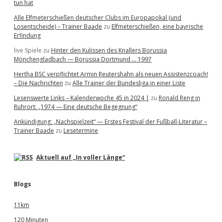
tun hat
Alle Elfmeterschießen deutscher Clubs im Europapokal (und
Losentscheide) – Trainer Baade
zu
Elfmeterschießen, eine bayrische
Erfindung
live Spiele
zu
Hinter den Kulissen des Knallers Borussia
Mönchengladbach — Borussia Dortmund … 1997
Hertha BSC verpflichtet Armin Reutershahn als neuen Assistenzcoach!
– Die Nachrichten
zu
Alle Trainer der Bundesliga in einer Liste
Lesenswerte Links – Kalenderwoche 45 in 2024 |
zu
Ronald Reng in
Ruhrort: „1974 — Eine deutsche Begegnung“
Ankündigung: „Nachspielzeit“ — Erstes Festival der Fußball-Literatur –
Trainer Baade
zu
Lesetermine
Aktuell auf „In voller Länge“
Blogs
11km
120 Minuten