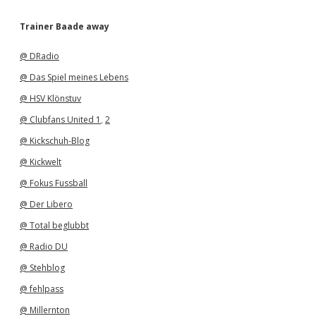
c
h
Trainer Baade away
i
v
@ DRadio
@ Das Spiel meines Lebens
@ HSV Klönstuv
@ Clubfans United 1
,
2
@ Kickschuh-Blog
@ Kickwelt
@ Fokus Fussball
@ Der Libero
@ Total beglubbt
@ Radio DU
@ Stehblog
@ fehlpass
@ Millernton