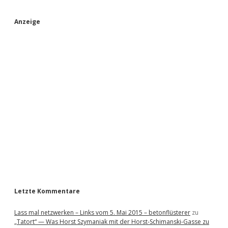
S
Anzeige
i
d
e
b
a
r
Letzte Kommentare
Lass mal netzwerken – Links vom 5. Mai 2015 – betonflüsterer
zu
„Tatort“ — Was Horst Szymaniak mit der Horst-Schimanski-Gasse zu