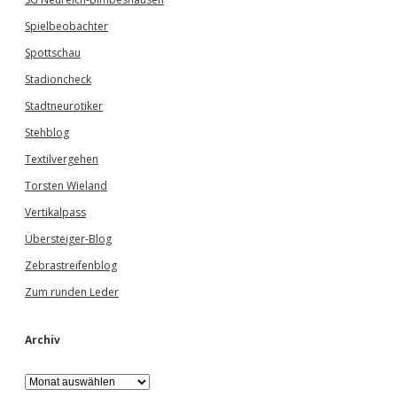
Spielbeobachter
Spottschau
Stadioncheck
Stadtneurotiker
Stehblog
Textilvergehen
Torsten Wieland
Vertikalpass
Übersteiger-Blog
Zebrastreifenblog
Zum runden Leder
Archiv
A
r