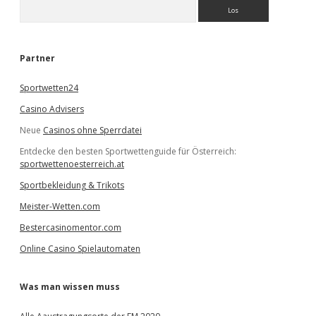
S
u
c
h
e
Partner
n
Sportwetten24
Casino Advisers
Neue
Casinos ohne Sperrdatei
Entdecke den besten Sportwettenguide für Österreich:
sportwettenoesterreich.at
Sportbekleidung & Trikots
Meister-Wetten.com
Bestercasinomentor.com
Online Casino Spielautomaten
Was man wissen muss