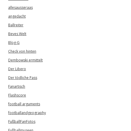
allesausseraas
angedacht
Ballreiter
Beves Welt
Blog-G
Check von hinten
Dembowski ermittelt
Der Libero
Der tödliche Pass
Fanartisch
Flashscore
football arguments
footballandgeography
FußballFanFotos
Fußballmuseen