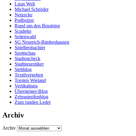
Lizas Welt
Michael Schröder
Netzecke
Podbolzer
Rund um den Brustring
Scudetto
Seitenwahl
SG Neureich-Bimbeshausen
Spielbeobachter
Spottschau
Stadioncheck
Stadtneurotiker
Stehblog
Textilvergehen
Torsten Wieland
Vertikalpass
Übersteiger-Blog
Zebrastreifenblog
Zum runden Leder
Archiv
Archiv