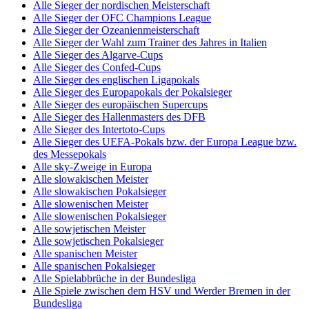
Alle Sieger der nordischen Meisterschaft
Alle Sieger der OFC Champions League
Alle Sieger der Ozeanienmeisterschaft
Alle Sieger der Wahl zum Trainer des Jahres in Italien
Alle Sieger des Algarve-Cups
Alle Sieger des Confed-Cups
Alle Sieger des englischen Ligapokals
Alle Sieger des Europapokals der Pokalsieger
Alle Sieger des europäischen Supercups
Alle Sieger des Hallenmasters des DFB
Alle Sieger des Intertoto-Cups
Alle Sieger des UEFA-Pokals bzw. der Europa League bzw.
des Messepokals
Alle sky-Zweige in Europa
Alle slowakischen Meister
Alle slowakischen Pokalsieger
Alle slowenischen Meister
Alle slowenischen Pokalsieger
Alle sowjetischen Meister
Alle sowjetischen Pokalsieger
Alle spanischen Meister
Alle spanischen Pokalsieger
Alle Spielabbrüche in der Bundesliga
Alle Spiele zwischen dem HSV und Werder Bremen in der
Bundesliga