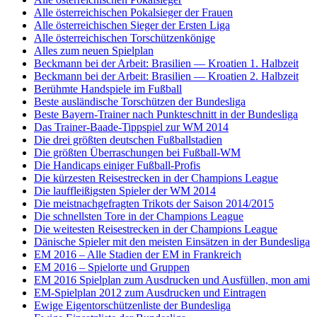
Alle österreichischen Pokalsieger der Frauen
Alle österreichischen Sieger der Ersten Liga
Alle österreichischen Torschützenkönige
Alles zum neuen Spielplan
Beckmann bei der Arbeit: Brasilien — Kroatien 1. Halbzeit
Beckmann bei der Arbeit: Brasilien — Kroatien 2. Halbzeit
Berühmte Handspiele im Fußball
Beste ausländische Torschützen der Bundesliga
Beste Bayern-Trainer nach Punkteschnitt in der Bundesliga
Das Trainer-Baade-Tippspiel zur WM 2014
Die drei größten deutschen Fußballstadien
Die größten Überraschungen bei Fußball-WM
Die Handicaps einiger Fußball-Profis
Die kürzesten Reisestrecken in der Champions League
Die lauffleißigsten Spieler der WM 2014
Die meistnachgefragten Trikots der Saison 2014/2015
Die schnellsten Tore in der Champions League
Die weitesten Reisestrecken in der Champions League
Dänische Spieler mit den meisten Einsätzen in der Bundesliga
EM 2016 – Alle Stadien der EM in Frankreich
EM 2016 – Spielorte und Gruppen
EM 2016 Spielplan zum Ausdrucken und Ausfüllen, mon ami
EM-Spielplan 2012 zum Ausdrucken und Eintragen
Ewige Eigentorschützenliste der Bundesliga