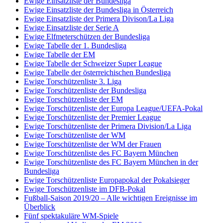
Ewige Einsatzliste der Bundesliga
Ewige Einsatzliste der Bundesliga in Österreich
Ewige Einsatzliste der Primera Divison/La Liga
Ewige Einsatzliste der Serie A
Ewige Elfmeterschützen der Bundesliga
Ewige Tabelle der 1. Bundesliga
Ewige Tabelle der EM
Ewige Tabelle der Schweizer Super League
Ewige Tabelle der österreichischen Bundesliga
Ewige Torschützenliste 3. Liga
Ewige Torschützenliste der Bundesliga
Ewige Torschützenliste der EM
Ewige Torschützenliste der Europa League/UEFA-Pokal
Ewige Torschützenliste der Premier League
Ewige Torschützenliste der Primera Division/La Liga
Ewige Torschützenliste der WM
Ewige Torschützenliste der WM der Frauen
Ewige Torschützenliste des FC Bayern München
Ewige Torschützenliste des FC Bayern München in der
Bundesliga
Ewige Torschützenliste Europapokal der Pokalsieger
Ewige Torschützenliste im DFB-Pokal
Fußball-Saison 2019/20 – Alle wichtigen Ereignisse im
Überblick
Fünf spektakuläre WM-Spiele