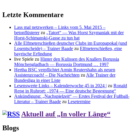
Letzte Kommentare
Lass mal netzwerken – Links vom 5. Mai 2015 –
betonflüsterer
zu
„Tatort“ — Was Horst Szymaniak mit der
Horst-Schimanski-Gasse zu tun hat
Alle Elfmeterschießen deutscher Clubs im Europapokal (und
Losentscheide) – Trainer Baade
zu
Elfmeterschießen, eine
bayrische Erfindung
live Spiele
zu
Hinter den Kulissen des Knallers Borussia
Mönchengladbach — Borussia Dortmund … 1997
Hertha BSC verpflichtet Armin Reutershahn als neuen
Assistenzcoach! – Die Nachrichten
zu
Alle Trainer der
Bundesliga in einer Liste
Lesenswerte Links – Kalenderwoche 45 in 2024 |
zu
Ronald
Reng in Ruhrort: „1974 — Eine deutsche Begegnung“
Ankündigung: „Nachspielzeit“ — Erstes Festival der Fußball-
Literatur – Trainer Baade
zu
Lesetermine
Aktuell auf „In voller Länge“
Blogs