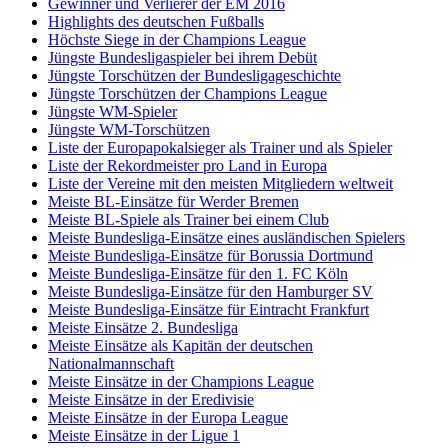
Gewinner und Verlierer der EM 2016
Highlights des deutschen Fußballs
Höchste Siege in der Champions League
Jüngste Bundesligaspieler bei ihrem Debüt
Jüngste Torschützen der Bundesligageschichte
Jüngste Torschützen der Champions League
Jüngste WM-Spieler
Jüngste WM-Torschützen
Liste der Europapokalsieger als Trainer und als Spieler
Liste der Rekordmeister pro Land in Europa
Liste der Vereine mit den meisten Mitgliedern weltweit
Meiste BL-Einsätze für Werder Bremen
Meiste BL-Spiele als Trainer bei einem Club
Meiste Bundesliga-Einsätze eines ausländischen Spielers
Meiste Bundesliga-Einsätze für Borussia Dortmund
Meiste Bundesliga-Einsätze für den 1. FC Köln
Meiste Bundesliga-Einsätze für den Hamburger SV
Meiste Bundesliga-Einsätze für Eintracht Frankfurt
Meiste Einsätze 2. Bundesliga
Meiste Einsätze als Kapitän der deutschen
Nationalmannschaft
Meiste Einsätze in der Champions League
Meiste Einsätze in der Eredivisie
Meiste Einsätze in der Europa League
Meiste Einsätze in der Ligue 1