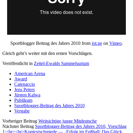
Sportblogger Beitrag des Jahres 2010 from
jot.pe
on
Vimeo
.
Gleich geht’s weiter mit den ersten Vorschlägen.
Veröffentlicht in
Zettel-Ewalds Sammelsurium
American Arena
Award
Catenaccio
Jens Peters
Jürgen Kalwa
Publikum
Sportblogger-Beitrag des Jahres 2010
Vergabe
Vorheriger Beitrag
Weitsichtige junge Mitdeutsche
Nächster Beitrag
Sportblogger-Beitrag des Jahres 2010, Vorschlag
1:<br><br>Kontextschmiede — „Erfolg im Fußball: Das Glück