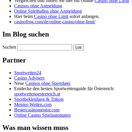
Vergleichen und finden Sie hier ein Online
Casino ohne Limit
Casinos ohne Anmeldung
Online Spielhallen ohne Anmeldung
Hier beim
Casino ohne Limit
sofort anfangen.
casinofrog.com/de/online-casino/ohne-limit/
Im Blog suchen
Suchen
Partner
Sportwetten24
Casino Advisers
Neue
Casinos ohne Sperrdatei
Entdecke den besten Sportwettenguide für Österreich:
sportwettenoesterreich.at
Sportbekleidung & Trikots
Meister-Wetten.com
Bestercasinomentor.com
Online Casino Spielautomaten
Was man wissen muss