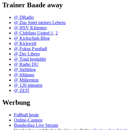
Trainer Baade away
@ DRadio
@ Das Spiel meines Lebens
@ HSV Klönstuv
@ Clubfans United 1
,
2
@ Kickschuh-Blog
@ Kickwelt
@ Fokus Fussball
@ Der Libero
@ Total beglubbt
@ Radio DU
@ Stehblog
@ fehlpass
@ Millernton
@ 120 minuten
@ ZEIT
Werbung
Fußball heute
Online-Casinos
Bundesliga Live Stream