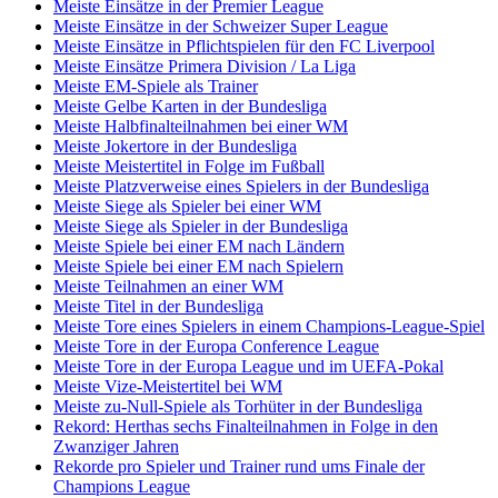
Meiste Einsätze in der Premier League
Meiste Einsätze in der Schweizer Super League
Meiste Einsätze in Pflichtspielen für den FC Liverpool
Meiste Einsätze Primera Division / La Liga
Meiste EM-Spiele als Trainer
Meiste Gelbe Karten in der Bundesliga
Meiste Halbfinalteilnahmen bei einer WM
Meiste Jokertore in der Bundesliga
Meiste Meistertitel in Folge im Fußball
Meiste Platzverweise eines Spielers in der Bundesliga
Meiste Siege als Spieler bei einer WM
Meiste Siege als Spieler in der Bundesliga
Meiste Spiele bei einer EM nach Ländern
Meiste Spiele bei einer EM nach Spielern
Meiste Teilnahmen an einer WM
Meiste Titel in der Bundesliga
Meiste Tore eines Spielers in einem Champions-League-Spiel
Meiste Tore in der Europa Conference League
Meiste Tore in der Europa League und im UEFA-Pokal
Meiste Vize-Meistertitel bei WM
Meiste zu-Null-Spiele als Torhüter in der Bundesliga
Rekord: Herthas sechs Finalteilnahmen in Folge in den
Zwanziger Jahren
Rekorde pro Spieler und Trainer rund ums Finale der
Champions League