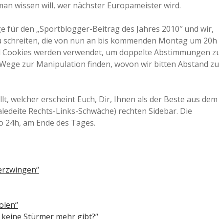
an wissen will, wer nächster Europameister wird.
e für den „Sportblogger-Beitrag des Jahres 2010″ und wir,
zu schreiten, die von nun an bis kommenden Montag um 20h
und Cookies werden verwendet, um doppelte Abstimmungen z
h Wege zur Manipulation finden, wovon wir bitten Abstand zu
llt, welcher erscheint Euch, Dir, Ihnen als der Beste aus dem
ledeite Rechts-Links-Schwäche) rechten Sidebar. Die
so 24h, am Ende des Tages.
 erzwingen“
olen“
 keine Stürmer mehr gibt?“