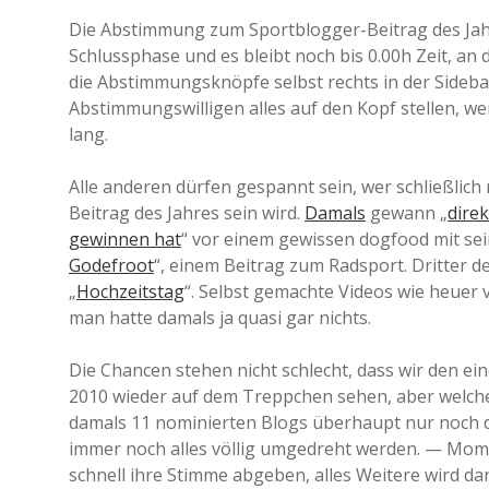
Die Abstimmung zum Sportblogger-Beitrag des Jah
Schlussphase und es bleibt noch bis 0.00h Zeit, an
die Abstimmungsknöpfe selbst rechts in der Sidebar
Abstimmungswilligen alles auf den Kopf stellen, w
lang.
Alle anderen dürfen gespannt sein, wer schließlic
Beitrag des Jahres sein wird.
Damals
gewann „
direk
gewinnen hat
“ vor einem gewissen dogfood mit sei
Godefroot
“, einem Beitrag zum Radsport. Dritter d
„
Hochzeitstag
“. Selbst gemachte Videos wie heuer 
man hatte damals ja quasi gar nichts.
Die Chancen stehen nicht schlecht, dass wir den ei
2010 wieder auf dem Treppchen sehen, aber welcher
damals 11 nominierten Blogs überhaupt nur noch de
immer noch alles völlig umgedreht werden. — Momen
schnell ihre Stimme abgeben, alles Weitere wird da