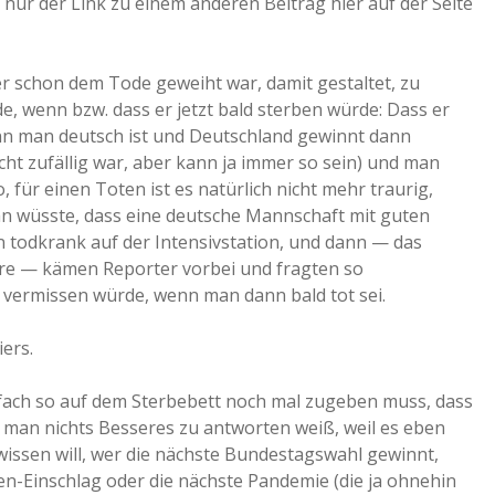
nur der Link zu einem anderen Beitrag hier auf der Seite
 er schon dem Tode geweiht war, damit gestaltet, zu
e, wenn bzw. dass er jetzt bald sterben würde: Dass er
nn man deutsch ist und Deutschland gewinnt dann
cht zufällig war, aber kann ja immer so sein) und man
o, für einen Toten ist es natürlich nicht mehr traurig,
 man wüsste, dass eine deutsche Mannschaft mit guten
 todkrank auf der Intensivstation, und dann — das
äre — kämen Reporter vorbei und fragten so
ermissen würde, wenn man dann bald tot sei.
ers.
nfach so auf dem Sterbebett noch mal zugeben muss, dass
 man nichts Besseres zu antworten weiß, weil es eben
r wissen will, wer die nächste Bundestagswahl gewinnt,
n-Einschlag oder die nächste Pandemie (die ja ohnehin