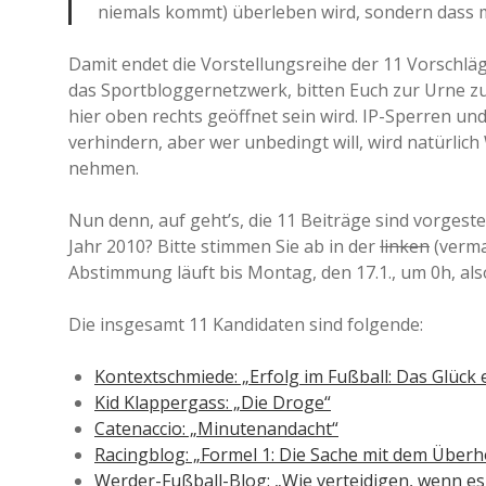
niemals kommt) überleben wird, sondern dass m
Damit endet die Vorstellungsreihe der 11 Vorschläg
das Sportbloggernetzwerk, bitten Euch zur Urne 
hier oben rechts geöffnet sein wird. IP-Sperren 
verhindern, aber wer unbedingt will, wird natürlic
nehmen.
Nun denn, auf geht’s, die 11 Beiträge sind vorgeste
Jahr 2010? Bitte stimmen Sie ab in der
linken
(verma
Abstimmung läuft bis Montag, den 17.1., um 0h, al
Die insgesamt 11 Kandidaten sind folgende:
Kontextschmiede: „Erfolg im Fußball: Das Glück
Kid Klappergass: „Die Droge“
Catenaccio: „Minutenandacht“
Racingblog: „Formel 1: Die Sache mit dem Überh
Werder-Fußball-Blog: „Wie verteidigen, wenn es