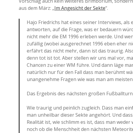
Vorschlag auch kein weiteres Brimborium, sondern 
aus dem März: „
Im Angesicht der Sekte
“.
Hajo Friedrichs hat eines seiner Interviews, als
antworten, auf die Frage, was er bedauern würd
nicht mehr die EM 1996 erleben werde. Und we
zufällig (wobei ausgerechnet 1996 eben eher ni
erfährt das nicht mehr, dann ist das traurig. Als
denn tot ist tot. Aber stellen wir uns mal vor,
Chancen zu einer WM führe. Und dann läge man
natürlich nur für den Fall dass man berühmt w
unangenehme Fragen wie was man am meisten v
Das Ergebnis des nächsten großen Fußballturni
Wie traurig und peinlich zugleich. Dass man ei
man unheilbar dieser Sekte angehört. Und dass
Realität ist, wie schlimm es ist, dass man wede
noch ob die Menschheit den nächsten Meteorite