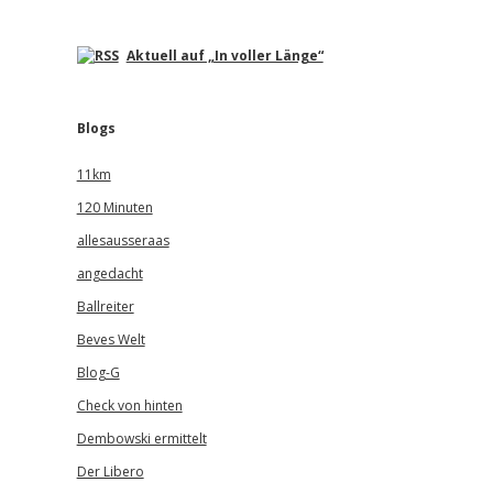
Aktuell auf „In voller Länge“
Blogs
11km
120 Minuten
allesausseraas
angedacht
Ballreiter
Beves Welt
Blog-G
Check von hinten
Dembowski ermittelt
Der Libero