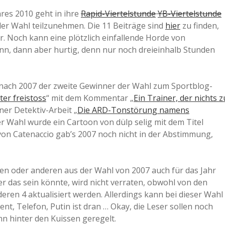
res 2010 geht in ihre
Rapid-Viertelstunde
YB-Viertelstunde
 der Wahl teilzunehmen. Die 11 Beiträge sind
hier
zu finden,
. Noch kann eine plötzlich einfallende Horde von
enn, dann aber hurtig, denn nur noch dreieinhalb Stunden
h nach 2007 der zweite Gewinner der Wahl zum Sportblog-
ter freistoss
“ mit dem Kommentar „
Ein Trainer, der nichts z
ner Detektiv-Arbeit „
Die ARD-Tonstörung namens
er Wahl wurde ein Cartoon von dülp selig mit dem Titel
von Catenaccio gab’s 2007 noch nicht in der Abstimmung,
nen oder anderen aus der Wahl von 2007 auch für das Jahr
 das sein könnte, wird nicht verraten, obwohl von den
ren 4 aktualisiert werden. Allerdings kann bei dieser Wahl
t, Telefon, Putin ist dran … Okay, die Leser sollen noch
nn hinter den Kuissen geregelt.