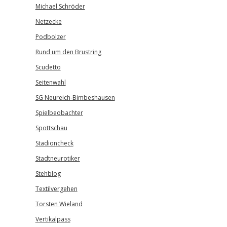
Michael Schröder
Netzecke
Podbolzer
Rund um den Brustring
Scudetto
Seitenwahl
SG Neureich-Bimbeshausen
Spielbeobachter
Spottschau
Stadioncheck
Stadtneurotiker
Stehblog
Textilvergehen
Torsten Wieland
Vertikalpass