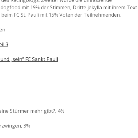
g des Racingblogs. Zweiter wurde die umfassende
dogfood mit 19% der Stimmen, Dritte jekylla mit ihrem Text
a
beim FC St. Pauli mit 15% Voten der Teilnehmenden.
a
len
il 3
d
und „sein“ FC Sankt Pauli
e
keine Stürmer mehr gibt?, 4%
erzwingen, 3%