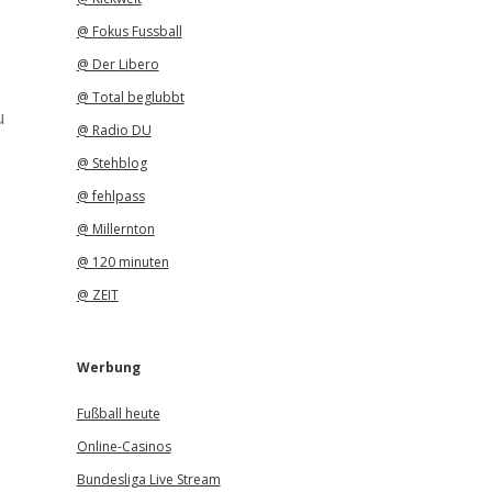
@ Fokus Fussball
@ Der Libero
@ Total beglubbt
u
@ Radio DU
@ Stehblog
@ fehlpass
@ Millernton
@ 120 minuten
@ ZEIT
Werbung
Fußball heute
Online-Casinos
Bundesliga Live Stream