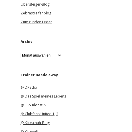
Übersteiger-Blog
Zebrastreifenblog
Zum runden Leder
Archiv
A
r
c
h
i
Trainer Baade away
v
@ DRadio
@ Das Spiel meines Lebens
@ HSV Klönstuv
@ Clubfans United 1
,
2
@ Kickschuh-Blog
@ Kickwelt