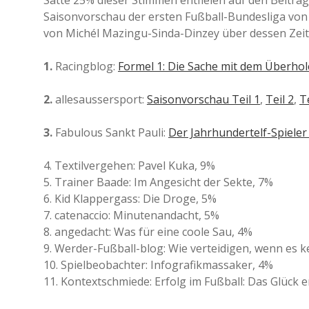
Satte 25% dieser Stimmen entfielen auf den Beitra
Saisonvorschau der ersten Fußball-Bundesliga von 
von Michél Mazingu-Sinda-Dinzey über dessen Zeit 
1.
Racingblog:
Formel 1: Die Sache mit dem Überho
2.
allesaussersport:
Saisonvorschau Teil 1
,
Teil 2
,
Te
3.
Fabulous Sankt Pauli:
Der Jahrhundertelf-Spieler 
4. Textilvergehen: Pavel Kuka, 9%
5. Trainer Baade: Im Angesicht der Sekte, 7%
6. Kid Klappergass: Die Droge, 5%
7. catenaccio: Minutenandacht, 5%
8. angedacht: Was für eine coole Sau, 4%
9. Werder-Fußball-blog: Wie verteidigen, wenn es 
10. Spielbeobachter: Infografikmassaker, 4%
11. Kontextschmiede: Erfolg im Fußball: Das Glück 