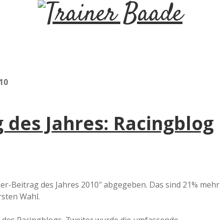
T
r
a
10
i
 des Jahres: Racingblog
n
e
r
er-Beitrag des Jahres 2010″ abgegeben. Das sind 21% mehr
rsten Wahl.
B