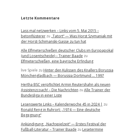
r
Letzte Kommentare
Lass mal netzwerken – Links vom 5. Mai 2015 –
betonflüsterer
zu
„Tatort“ — Was Horst Szymaniak mit
der Horst-Schimanski-Gasse zu tun hat
Alle Elfmeterschießen deutscher Clubs im Europapokal
(und Losentscheide) – Trainer Baade
zu
Elfmeterschießen, eine bayrische Erfindung
live Spiele
zu
Hinter den Kulissen des Knallers Borussia
Mönchengladbach — Borussia Dortmund … 1997
Hertha BSC verpflichtet Armin Reutershahn als neuen
Assistenzcoach! – Die Nachrichten
zu
Alle Trainer der
Bundesliga in einer Liste
Lesenswerte Links – Kalenderwoche 45 in 2024 |
zu
Ronald Reng in Ruhrort: „1974 — Eine deutsche
Begegnung“
Ankündigung: „Nachspielzeit“ — Erstes Festival der
Fußball-Literatur – Trainer Baade
zu
Lesetermine