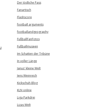
Der tödliche Pass
Fanartisch
Flashscore
football arguments
footballandgeography
FußballFanFotos
Fußballmuseen
u
Im Schatten der Tribüne
In voller Länge
Janus' kleine Welt
Jens Weinreich
Kickschuh-Blog
KLN online
Liga Parkdrei
Lizas Welt