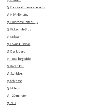
@ Das Spiel meines Lebens
@ HSV Klönstuv
@ Clubfans United 1
,
2
@ Kickschuh-Blog
@ Kickwelt
@ Fokus Fussball
@ Der Libero
@ Total beglubbt
@ Radio DU
@ Stehblog
@ fehlpass
@ Millernton
@ 120 minuten
@ ZEIT