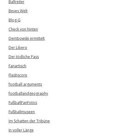
Ballreiter
Beves Welt
Blog-G
Check von hinten
Dembowski ermittelt
Der Libero
Der tödliche Pass
Fanartisch
Flashscore
football arguments
footballandgeography
FußballFanFotos
Fußballmuseen
Im Schatten der Tribüne
In voller Länge