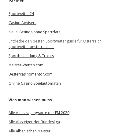
Partner
n
Sportwetten24
Casino Advisers
Neue
Casinos ohne Sperrdatei
Entdecke den besten Sportwettenguide für Österreich:
sportwettenoesterreich.at
Sportbekleidung & Trikots
Meister-Wetten.com
Bestercasinomentor.com
Online Casino Spielautomaten
Was man wissen muss
Alle Aaustragungsorte der EM 2020
Alle Absteiger der Bundesliga
Alle albanischen Meister