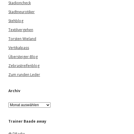
Stadioncheck
Stadtneurotiker
Stehblog
Textilvergehen
Torsten Wieland
Vertikalpass
Übersteiger-Blog
Zebrastreifenblog
Zum runden Leder
Archiv
A
r
c
h
Trainer Baade away
i
v
@ DRadio