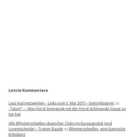
i
d
e
b
a
r
Letzte Kommentare
Lass mal netzwerken – Links vom 5. Mai 2015 – betonflüsterer
zu
„Tatort“ — Was Horst Szymaniak mit der Horst-Schimanski-Gasse zu
tun hat
Alle Elfmeterschießen deutscher Clubs im Europapokal (und
Losentscheide) – Trainer Baade
zu
Elfmeterschießen, eine bayrische
Erfindung