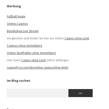
Werbung
Fußball heute
Online-Casinos
Bundesliga Live Stream
Vergleichen und finden Sie hier ein Online
Casino ohne Limit
Casinos ohne Anmeldung
Online Spielhallen ohne Anmeldung
Hier beim
Casino ohne Limit
sofort anfangen.
casinofrog.com/de/online-casino/ohne-limit/
Im Blog suchen
S
u
c
h
e