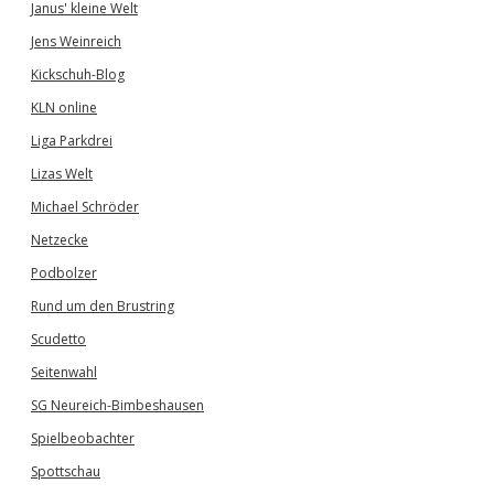
Janus' kleine Welt
Jens Weinreich
Kickschuh-Blog
KLN online
Liga Parkdrei
Lizas Welt
Michael Schröder
Netzecke
Podbolzer
Rund um den Brustring
Scudetto
Seitenwahl
SG Neureich-Bimbeshausen
Spielbeobachter
Spottschau