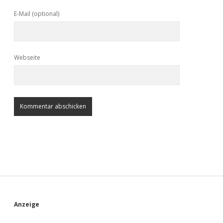
E-Mail (optional)
Webseite
S
Anzeige