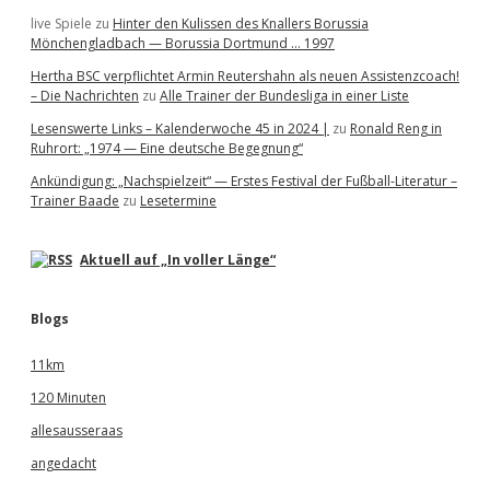
live Spiele
zu
Hinter den Kulissen des Knallers Borussia
Mönchengladbach — Borussia Dortmund … 1997
Hertha BSC verpflichtet Armin Reutershahn als neuen Assistenzcoach!
– Die Nachrichten
zu
Alle Trainer der Bundesliga in einer Liste
Lesenswerte Links – Kalenderwoche 45 in 2024 |
zu
Ronald Reng in
Ruhrort: „1974 — Eine deutsche Begegnung“
Ankündigung: „Nachspielzeit“ — Erstes Festival der Fußball-Literatur –
Trainer Baade
zu
Lesetermine
Aktuell auf „In voller Länge“
Blogs
11km
120 Minuten
allesausseraas
angedacht