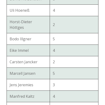
Uli Hoeneß
4
Horst-Dieter
2
Höttges
Bodo Illgner
5
Eike Immel
4
Carsten Jancker
2
Marcell Jansen
5
Jens Jeremies
3
Manfred Kaltz
4