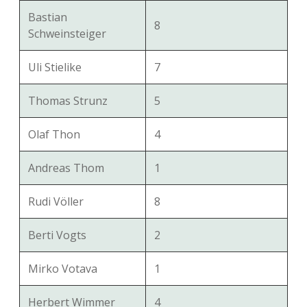
Bastian
8
Schweinsteiger
Uli Stielike
7
Thomas Strunz
5
Olaf Thon
4
Andreas Thom
1
Rudi Völler
8
Berti Vogts
2
Mirko Votava
1
Herbert Wimmer
4