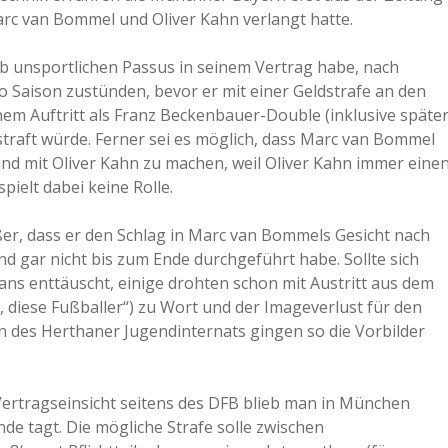
arc van Bommel und Oliver Kahn verlangt hatte.
b unsportlichen Passus in seinem Vertrag habe, nach
 Saison zustünden, bevor er mit einer Geldstrafe an den
nem Auftritt als Franz Beckenbauer-Double (inklusive späte
straft würde. Ferner sei es möglich, dass Marc van Bommel
eund mit Oliver Kahn zu machen, weil Oliver Kahn immer eine
ielt dabei keine Rolle.
ußer, dass er den Schlag in Marc van Bommels Gesicht nach
d gar nicht bis zum Ende durchgeführt habe. Sollte sich
ans enttäuscht, einige drohten schon mit Austritt aus dem
, diese Fußballer“) zu Wort und der Imageverlust für den
en des Herthaner Jugendinternats gingen so die Vorbilder
Vertragseinsicht seitens des DFB blieb man in München
de tagt. Die mögliche Strafe solle zwischen