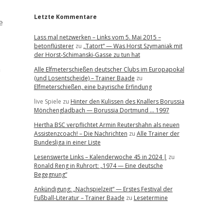
Letzte Kommentare
e
Lass mal netzwerken – Links vom 5. Mai 2015 –
betonflüsterer
zu
„Tatort“ — Was Horst Szymaniak mit
der Horst-Schimanski-Gasse zu tun hat
h
Alle Elfmeterschießen deutscher Clubs im Europapokal
(und Losentscheide) – Trainer Baade
zu
Elfmeterschießen, eine bayrische Erfindung
live Spiele
zu
Hinter den Kulissen des Knallers Borussia
Mönchengladbach — Borussia Dortmund … 1997
Hertha BSC verpflichtet Armin Reutershahn als neuen
Assistenzcoach! – Die Nachrichten
zu
Alle Trainer der
Bundesliga in einer Liste
Lesenswerte Links – Kalenderwoche 45 in 2024 |
zu
Ronald Reng in Ruhrort: „1974 — Eine deutsche
Begegnung“
Ankündigung: „Nachspielzeit“ — Erstes Festival der
Fußball-Literatur – Trainer Baade
zu
Lesetermine