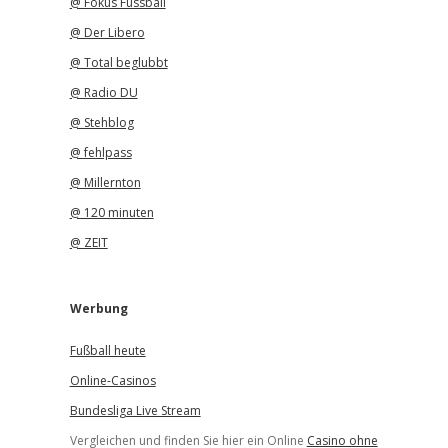
@ Fokus Fussball
@ Der Libero
@ Total beglubbt
@ Radio DU
@ Stehblog
@ fehlpass
@ Millernton
@ 120 minuten
@ ZEIT
Werbung
Fußball heute
Online-Casinos
Bundesliga Live Stream
Vergleichen und finden Sie hier ein Online
Casino ohne