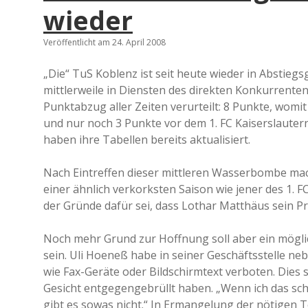
wieder
Veröffentlicht am 24. April 2008
„Die“ TuS Koblenz ist seit heute wieder in Abstieg
mittlerweile in Diensten des direkten Konkurrent
Punktabzug aller Zeiten verurteilt: 8 Punkte, wom
und nur noch 3 Punkte vor dem 1. FC Kaiserslauter
haben ihre Tabellen bereits aktualisiert.
Nach Eintreffen dieser mittleren Wasserbombe mac
einer ähnlich verkorksten Saison wie jener des 1. 
der Gründe dafür sei, dass Lothar Matthäus sein P
Noch mehr Grund zur Hoffnung soll aber ein mögl
sein. Uli Hoeneß habe in seiner Geschäftsstelle n
wie Fax-Geräte oder Bildschirmtext verboten. Dies s
Gesicht entgegengebrüllt haben. „Wenn ich das sch
gibt es sowas nicht.“ In Ermangelung der nötigen 