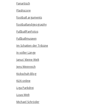
Fanartisch
Flashscore
football arguments
footballandgeography
FußballFanFotos
Fußballmuseen
Im Schatten der Tribüne
In voller Länge
Janus' kleine Welt
Jens Weinreich
Kickschuh-Blog
KLN online
Liga Parkdrei
Lizas Welt
Michael Schröder