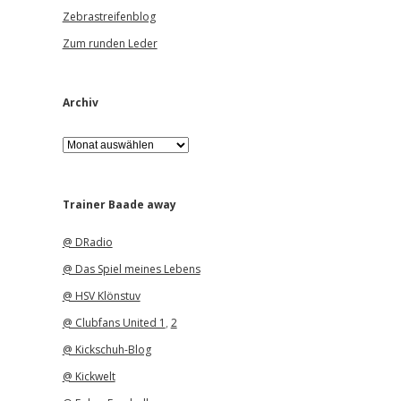
Zebrastreifenblog
Zum runden Leder
Archiv
A
r
c
h
i
Trainer Baade away
v
@ DRadio
@ Das Spiel meines Lebens
@ HSV Klönstuv
@ Clubfans United 1
,
2
@ Kickschuh-Blog
@ Kickwelt