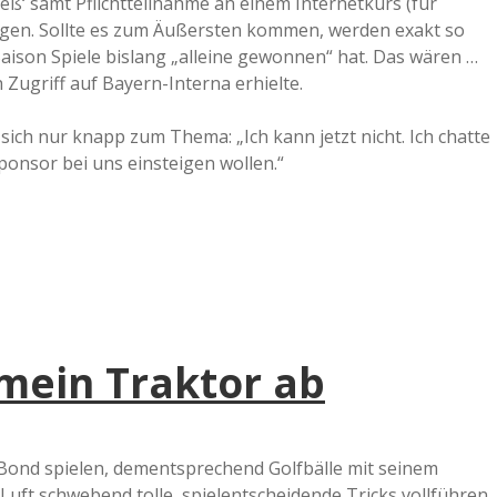
ß‘ samt Pflichtteilnahme an einem Internetkurs (für
iegen. Sollte es zum Äußersten kommen, werden exakt so
Saison Spiele bislang „alleine gewonnen“ hat. Das wären …
 Zugriff auf Bayern-Interna erhielte.
ich nur knapp zum Thema: „Ich kann jetzt nicht. Ich chatte
ponsor bei uns einsteigen wollen.“
 mein Traktor ab
 Bond spielen, dementsprechend Golfbälle mit seinem
Luft schwebend tolle, spielentscheidende Tricks vollführen