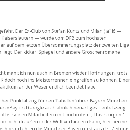
sgefahr. Der Ex-Club von Stefan Kuntz und Milan ¦a¨ić —
en Kaiserslautern — wurde vom DFB zum höchsten
it er auf dem letzten Übersommerungsplatz der zweiten Liga
n liegt. Der kicker, Spiegel und andere Groschenromane
ht man sich nun auch in Bremen wieder Hoffnungen, trotz
FCK doch noch ins Meisterrennen eingreifen zu können. Einer
raktikum an der Weser endlich beendet habe.
icher Punktabzug für den Tabellenführer Bayern München
eben eBay und Google auch ähnlich neuartiges Teufelszeug
oll er seinen Mitarbeitern mit hochrotem „This is urgent“
on nicht draußen in der Welt verhindern kann, hier bei mir
Technik erfuhren die Münchner Bayern erst aus der Zeitung