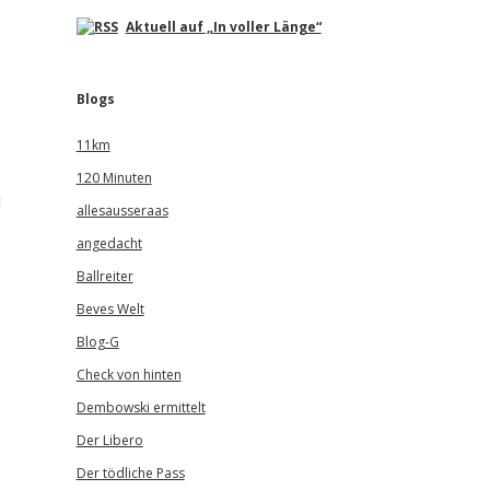
Aktuell auf „In voller Länge“
Blogs
11km
120 Minuten
d
allesausseraas
angedacht
Ballreiter
Beves Welt
Blog-G
Check von hinten
Dembowski ermittelt
Der Libero
Der tödliche Pass