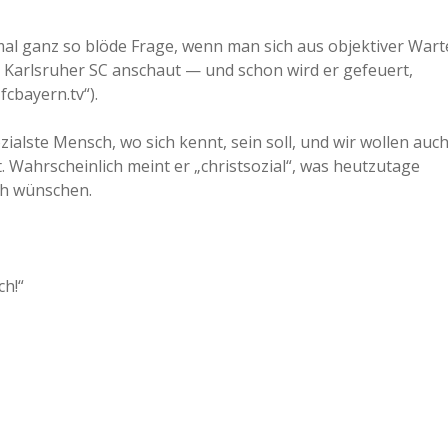
mal ganz so blöde Frage, wenn man sich aus objektiver Wart
 Karlsruher SC anschaut — und schon wird er gefeuert,
cbayern.tv“).
zialste Mensch, wo sich kennt, sein soll, und wir wollen auc
t. Wahrscheinlich meint er „christsozial“, was heutzutage
ch wünschen.
ch!“