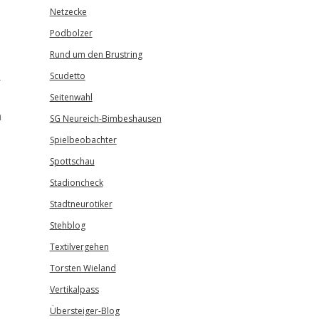
Netzecke
Podbolzer
Rund um den Brustring
Scudetto
r
Seitenwahl
n
SG Neureich-Bimbeshausen
Spielbeobachter
Spottschau
Stadioncheck
Stadtneurotiker
Stehblog
Textilvergehen
Torsten Wieland
Vertikalpass
Übersteiger-Blog