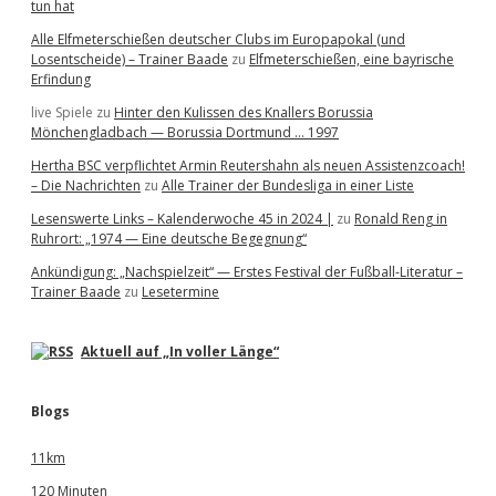
tun hat
Alle Elfmeterschießen deutscher Clubs im Europapokal (und
Losentscheide) – Trainer Baade
zu
Elfmeterschießen, eine bayrische
Erfindung
live Spiele
zu
Hinter den Kulissen des Knallers Borussia
Mönchengladbach — Borussia Dortmund … 1997
Hertha BSC verpflichtet Armin Reutershahn als neuen Assistenzcoach!
– Die Nachrichten
zu
Alle Trainer der Bundesliga in einer Liste
Lesenswerte Links – Kalenderwoche 45 in 2024 |
zu
Ronald Reng in
Ruhrort: „1974 — Eine deutsche Begegnung“
Ankündigung: „Nachspielzeit“ — Erstes Festival der Fußball-Literatur –
Trainer Baade
zu
Lesetermine
Aktuell auf „In voller Länge“
Blogs
11km
120 Minuten