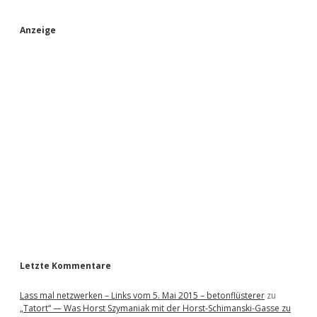
S
Anzeige
i
d
e
b
a
r
Letzte Kommentare
Lass mal netzwerken – Links vom 5. Mai 2015 – betonflüsterer
zu
„Tatort“ — Was Horst Szymaniak mit der Horst-Schimanski-Gasse zu