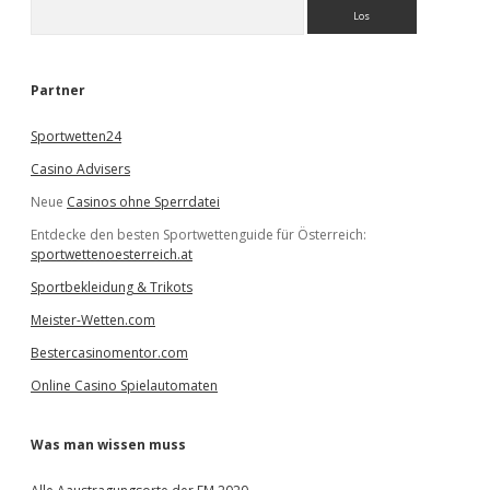
S
u
c
h
e
Partner
n
Sportwetten24
Casino Advisers
Neue
Casinos ohne Sperrdatei
Entdecke den besten Sportwettenguide für Österreich:
sportwettenoesterreich.at
Sportbekleidung & Trikots
Meister-Wetten.com
Bestercasinomentor.com
Online Casino Spielautomaten
Was man wissen muss