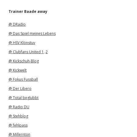
c
h
Trainer Baade away
i
v
@ DRadio
@ Das Spiel meines Lebens
@ HSV Klönstuv
@ Clubfans United 1
,
2
@ Kickschuh-Blog
@ Kickwelt
@ Fokus Fussball
@ Der Libero
@ Total beglubbt
@ Radio DU
@ Stehblog
@ fehlpass
@ Millernton