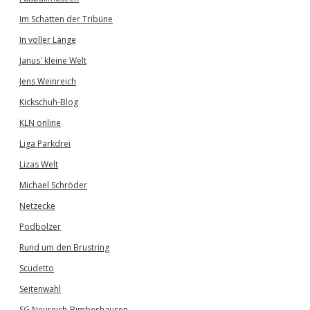
Im Schatten der Tribüne
In voller Länge
Janus' kleine Welt
Jens Weinreich
Kickschuh-Blog
KLN online
Liga Parkdrei
Lizas Welt
Michael Schröder
Netzecke
Podbolzer
Rund um den Brustring
Scudetto
Seitenwahl
SG Neureich-Bimbeshausen