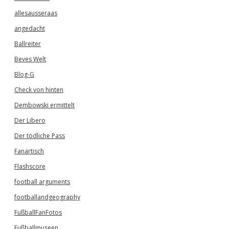
allesausseraas
angedacht
Ballreiter
Beves Welt
Blog-G
Check von hinten
Dembowski ermittelt
Der Libero
Der tödliche Pass
Fanartisch
Flashscore
football arguments
footballandgeography
FußballFanFotos
Fußballmuseen