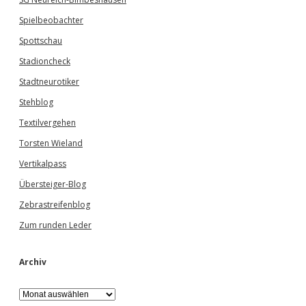
Spielbeobachter
Spottschau
Stadioncheck
Stadtneurotiker
Stehblog
Textilvergehen
Torsten Wieland
Vertikalpass
Übersteiger-Blog
Zebrastreifenblog
Zum runden Leder
Archiv
A
r