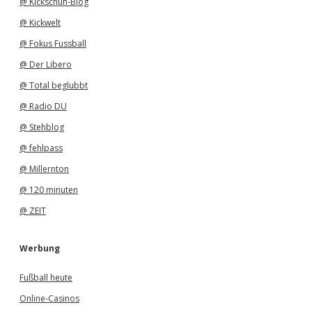
@ Kickschuh-Blog
@ Kickwelt
@ Fokus Fussball
@ Der Libero
@ Total beglubbt
@ Radio DU
@ Stehblog
@ fehlpass
@ Millernton
@ 120 minuten
@ ZEIT
Werbung
Fußball heute
Online-Casinos