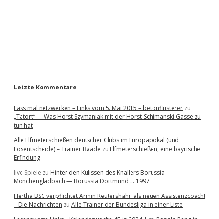
e
b
a
r
Letzte Kommentare
Lass mal netzwerken – Links vom 5. Mai 2015 – betonflüsterer
zu
„Tatort“ — Was Horst Szymaniak mit der Horst-Schimanski-Gasse zu
tun hat
Alle Elfmeterschießen deutscher Clubs im Europapokal (und
Losentscheide) – Trainer Baade
zu
Elfmeterschießen, eine bayrische
Erfindung
live Spiele
zu
Hinter den Kulissen des Knallers Borussia
Mönchengladbach — Borussia Dortmund … 1997
Hertha BSC verpflichtet Armin Reutershahn als neuen Assistenzcoach!
– Die Nachrichten
zu
Alle Trainer der Bundesliga in einer Liste