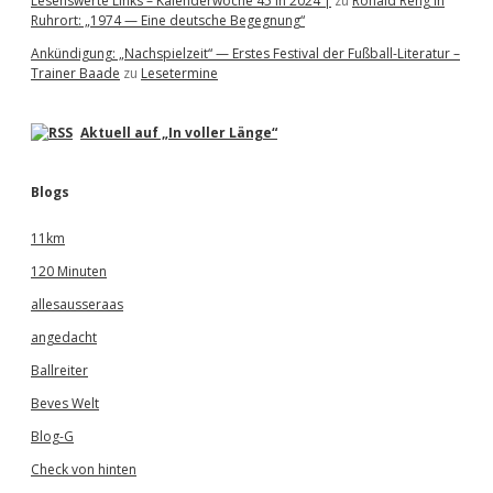
Lesenswerte Links – Kalenderwoche 45 in 2024 |
zu
Ronald Reng in
Ruhrort: „1974 — Eine deutsche Begegnung“
Ankündigung: „Nachspielzeit“ — Erstes Festival der Fußball-Literatur –
Trainer Baade
zu
Lesetermine
Aktuell auf „In voller Länge“
Blogs
11km
120 Minuten
allesausseraas
angedacht
Ballreiter
Beves Welt
Blog-G
Check von hinten