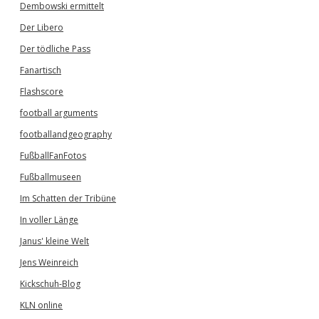
Dembowski ermittelt
Der Libero
Der tödliche Pass
Fanartisch
Flashscore
football arguments
footballandgeography
FußballFanFotos
Fußballmuseen
Im Schatten der Tribüne
In voller Länge
Janus' kleine Welt
Jens Weinreich
Kickschuh-Blog
KLN online