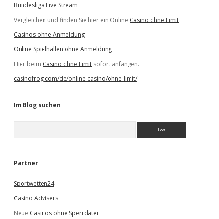
Bundesliga Live Stream
Vergleichen und finden Sie hier ein Online
Casino ohne Limit
Casinos ohne Anmeldung
Online Spielhallen ohne Anmeldung
Hier beim
Casino ohne Limit
sofort anfangen.
casinofrog.com/de/online-casino/ohne-limit/
Im Blog suchen
S
u
c
h
e
Partner
n
Sportwetten24
Casino Advisers
Neue
Casinos ohne Sperrdatei