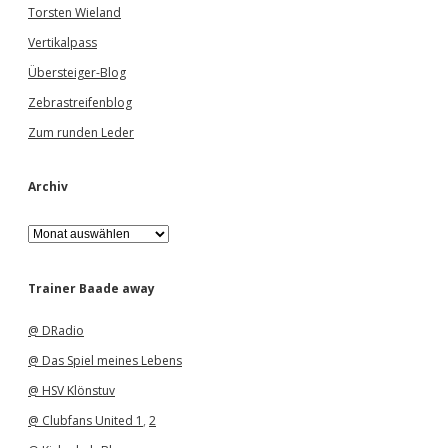
Torsten Wieland
Vertikalpass
Übersteiger-Blog
Zebrastreifenblog
Zum runden Leder
Archiv
A
r
c
h
Trainer Baade away
i
v
@ DRadio
@ Das Spiel meines Lebens
@ HSV Klönstuv
@ Clubfans United 1
,
2