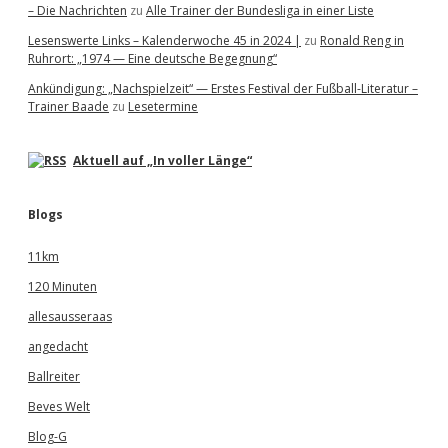
– Die Nachrichten
zu
Alle Trainer der Bundesliga in einer Liste
Lesenswerte Links – Kalenderwoche 45 in 2024 |
zu
Ronald Reng in
Ruhrort: „1974 — Eine deutsche Begegnung“
Ankündigung: „Nachspielzeit“ — Erstes Festival der Fußball-Literatur –
Trainer Baade
zu
Lesetermine
Aktuell auf „In voller Länge“
Blogs
11km
120 Minuten
allesausseraas
angedacht
Ballreiter
Beves Welt
Blog-G