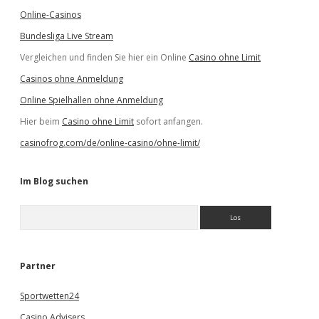
Online-Casinos
Bundesliga Live Stream
Vergleichen und finden Sie hier ein Online
Casino ohne Limit
Casinos ohne Anmeldung
Online Spielhallen ohne Anmeldung
Hier beim
Casino ohne Limit
sofort anfangen.
casinofrog.com/de/online-casino/ohne-limit/
Im Blog suchen
S
u
c
h
e
Partner
n
Sportwetten24
Casino Advisers