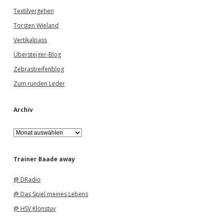
Textilvergehen
Torsten Wieland
Vertikalpass
Übersteiger-Blog
Zebrastreifenblog
Zum runden Leder
Archiv
A
r
c
h
Trainer Baade away
i
v
@ DRadio
@ Das Spiel meines Lebens
@ HSV Klönstuv