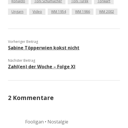
Ronaldo
Toni Schumacher
Toni Turek
Torwart
Ungarn
Video
WM 1954
WM 1986
WM 2002
Vorheriger Beitrag
Sabine Töpperwien kokst nicht
Nächster Beitrag
Zahl(en) der Woche – Folge XI
2 Kommentare
Fooligan • Nostalgie