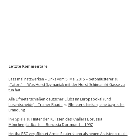
e
b
a
r
Letzte Kommentare
Lass mal netzwerken – Links vom 5. Mai 2015 – betonflüsterer
zu
„Tatort“ — Was Horst Szymaniak mit der Horst-Schimanski-Gasse zu
tun hat
Alle Elfmeterschießen deutscher Clubs im Europapokal (und
Losentscheide) – Trainer Baade
zu
Elfmeterschießen, eine bayrische
Erfindung
live Spiele
zu
Hinter den Kulissen des Knallers Borussia
Mönchengladbach — Borussia Dortmund … 1997
Hertha BSC verpflichtet Armin Reutershahn als neuen Assistenzcoach!