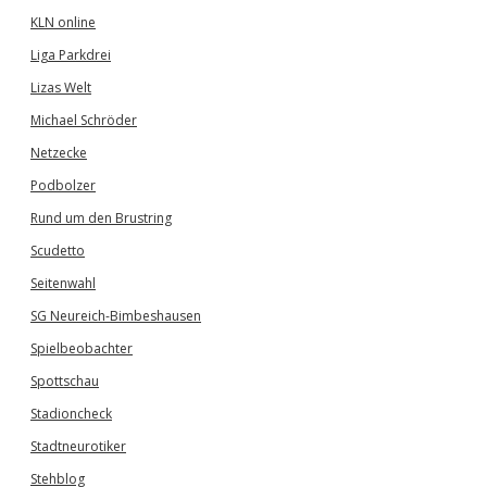
KLN online
Liga Parkdrei
Lizas Welt
Michael Schröder
Netzecke
Podbolzer
Rund um den Brustring
Scudetto
Seitenwahl
SG Neureich-Bimbeshausen
Spielbeobachter
Spottschau
Stadioncheck
Stadtneurotiker
Stehblog