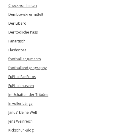
Check von hinten
Dembowski ermittelt
Der Libero
Der tödliche Pass
Fanartisch
Flashscore
football arguments
footballandgeography
FußballFanFotos
Fußballmuseen
Im Schatten der Tribüne
In voller Länge
Janus' kleine Welt
Jens Weinreich
Kickschuh-Blog