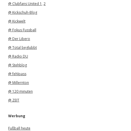
@ Clubfans United 1
,
2
@ Kickschuh-Blog
@ Kickwelt
@ Fokus Fussball
@ Der Libero
@ Total beglubbt
@ Radio DU
@ Stehblog
@ fehlpass
@ Millernton
@ 120 minuten
@ ZEIT
Werbung
Fußball heute