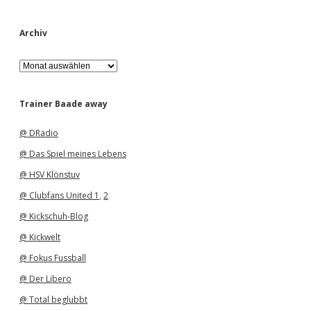
Archiv
A
r
c
h
Trainer Baade away
i
v
@ DRadio
@ Das Spiel meines Lebens
@ HSV Klönstuv
@ Clubfans United 1
,
2
@ Kickschuh-Blog
@ Kickwelt
@ Fokus Fussball
@ Der Libero
@ Total beglubbt