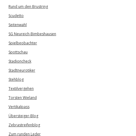
Rund um den Brustring
Scudetto
Seitenwahl
SG Neureich-Bimbeshausen
Spielbeobachter
Spottschau
Stadioncheck
Stadtneurotiker
Stehblog
Textilvergehen
Torsten Wieland
Vertikalpass
Übersteiger-Blog
Zebrastreifenblog
Zum runden Leder