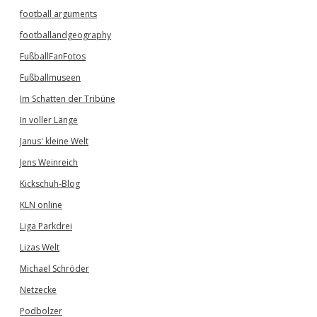
football arguments
footballandgeography
FußballFanFotos
Fußballmuseen
Im Schatten der Tribüne
In voller Länge
Janus' kleine Welt
Jens Weinreich
Kickschuh-Blog
KLN online
Liga Parkdrei
Lizas Welt
Michael Schröder
Netzecke
Podbolzer