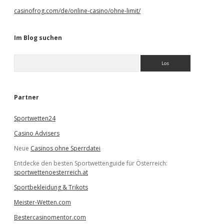
casinofrog.com/de/online-casino/ohne-limit/
Im Blog suchen
S
u
c
h
e
Partner
n
Sportwetten24
Casino Advisers
Neue
Casinos ohne Sperrdatei
Entdecke den besten Sportwettenguide für Österreich:
sportwettenoesterreich.at
Sportbekleidung & Trikots
Meister-Wetten.com
Bestercasinomentor.com