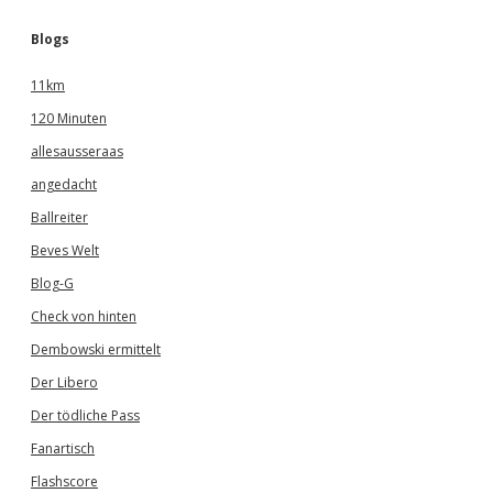
Blogs
11km
120 Minuten
allesausseraas
angedacht
Ballreiter
Beves Welt
Blog-G
Check von hinten
Dembowski ermittelt
Der Libero
Der tödliche Pass
Fanartisch
Flashscore