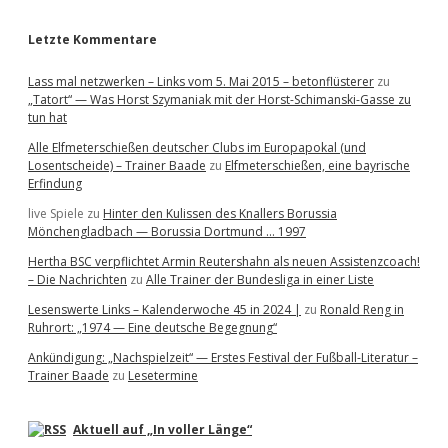
r
Letzte Kommentare
Lass mal netzwerken – Links vom 5. Mai 2015 – betonflüsterer
zu
„Tatort“ — Was Horst Szymaniak mit der Horst-Schimanski-Gasse zu
tun hat
Alle Elfmeterschießen deutscher Clubs im Europapokal (und
Losentscheide) – Trainer Baade
zu
Elfmeterschießen, eine bayrische
Erfindung
live Spiele
zu
Hinter den Kulissen des Knallers Borussia
Mönchengladbach — Borussia Dortmund … 1997
Hertha BSC verpflichtet Armin Reutershahn als neuen Assistenzcoach!
– Die Nachrichten
zu
Alle Trainer der Bundesliga in einer Liste
Lesenswerte Links – Kalenderwoche 45 in 2024 |
zu
Ronald Reng in
Ruhrort: „1974 — Eine deutsche Begegnung“
Ankündigung: „Nachspielzeit“ — Erstes Festival der Fußball-Literatur –
Trainer Baade
zu
Lesetermine
Aktuell auf „In voller Länge“