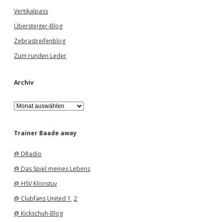
Vertikalpass
Übersteiger-Blog
Zebrastreifenblog
Zum runden Leder
Archiv
A
r
c
h
Trainer Baade away
i
v
@ DRadio
@ Das Spiel meines Lebens
@ HSV Klönstuv
@ Clubfans United 1
,
2
@ Kickschuh-Blog