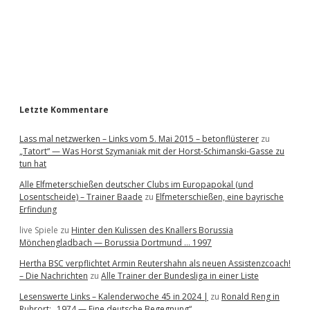
b
a
r
Letzte Kommentare
Lass mal netzwerken – Links vom 5. Mai 2015 – betonflüsterer
zu
„Tatort“ — Was Horst Szymaniak mit der Horst-Schimanski-Gasse zu
tun hat
Alle Elfmeterschießen deutscher Clubs im Europapokal (und
Losentscheide) – Trainer Baade
zu
Elfmeterschießen, eine bayrische
Erfindung
live Spiele
zu
Hinter den Kulissen des Knallers Borussia
Mönchengladbach — Borussia Dortmund … 1997
Hertha BSC verpflichtet Armin Reutershahn als neuen Assistenzcoach!
– Die Nachrichten
zu
Alle Trainer der Bundesliga in einer Liste
Lesenswerte Links – Kalenderwoche 45 in 2024 |
zu
Ronald Reng in
Ruhrort: „1974 — Eine deutsche Begegnung“