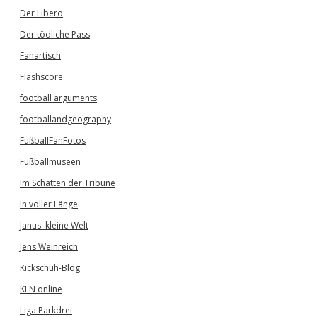
Der Libero
Der tödliche Pass
Fanartisch
Flashscore
football arguments
footballandgeography
FußballFanFotos
Fußballmuseen
Im Schatten der Tribüne
In voller Länge
Janus' kleine Welt
Jens Weinreich
Kickschuh-Blog
KLN online
Liga Parkdrei