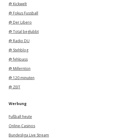
@ Kickwelt
@ Fokus Fussball
@ Der Libero
@ Total beglubbt
@ Radio DU
@ Stehblog
@ fehlpass
@ Millernton
@ 120 minuten
@ ZEIT
Werbung
Fußball heute
Online-Casinos
Bundesliga Live Stream