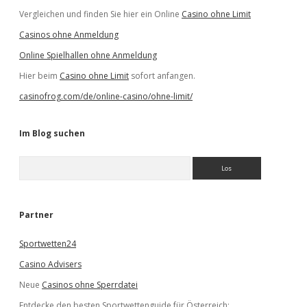
Vergleichen und finden Sie hier ein Online
Casino ohne Limit
Casinos ohne Anmeldung
Online Spielhallen ohne Anmeldung
Hier beim
Casino ohne Limit
sofort anfangen.
casinofrog.com/de/online-casino/ohne-limit/
Im Blog suchen
S
u
c
h
e
Partner
n
Sportwetten24
Casino Advisers
Neue
Casinos ohne Sperrdatei
Entdecke den besten Sportwettenguide für Österreich: