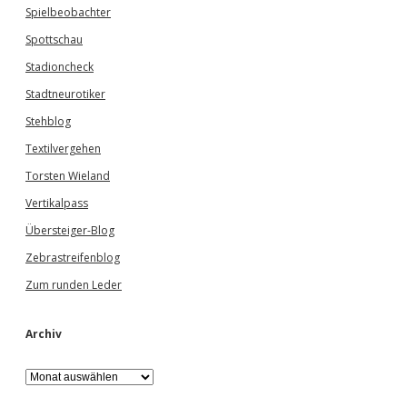
Spielbeobachter
Spottschau
Stadioncheck
Stadtneurotiker
Stehblog
Textilvergehen
Torsten Wieland
Vertikalpass
Übersteiger-Blog
Zebrastreifenblog
Zum runden Leder
Archiv
A
r
c