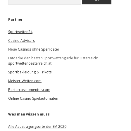
u
c
h
e
Partner
n
Sportwetten24
Casino Advisers
Neue
Casinos ohne Sperrdatei
Entdecke den besten Sportwettenguide für Österreich:
sportwettenoesterreich.at
Sportbekleidung & Trikots
Meister-Wetten.com
Bestercasinomentor.com
Online Casino Spielautomaten
Was man wissen muss
Alle Aaustragungsorte der EM 2020