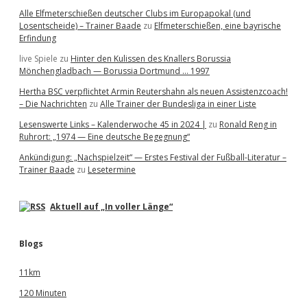
Alle Elfmeterschießen deutscher Clubs im Europapokal (und
Losentscheide) – Trainer Baade
zu
Elfmeterschießen, eine bayrische
Erfindung
live Spiele
zu
Hinter den Kulissen des Knallers Borussia
Mönchengladbach — Borussia Dortmund … 1997
Hertha BSC verpflichtet Armin Reutershahn als neuen Assistenzcoach!
– Die Nachrichten
zu
Alle Trainer der Bundesliga in einer Liste
Lesenswerte Links – Kalenderwoche 45 in 2024 |
zu
Ronald Reng in
Ruhrort: „1974 — Eine deutsche Begegnung“
Ankündigung: „Nachspielzeit“ — Erstes Festival der Fußball-Literatur –
Trainer Baade
zu
Lesetermine
Aktuell auf „In voller Länge“
Blogs
11km
120 Minuten