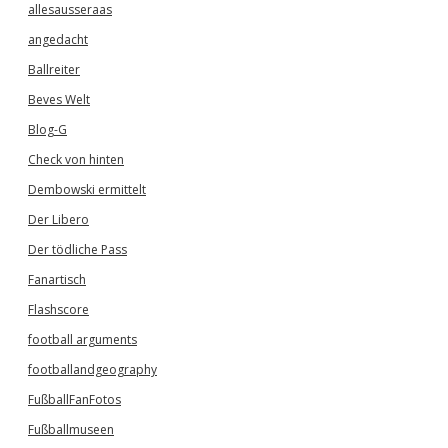
allesausseraas
angedacht
Ballreiter
Beves Welt
Blog-G
Check von hinten
Dembowski ermittelt
Der Libero
Der tödliche Pass
Fanartisch
Flashscore
football arguments
footballandgeography
FußballFanFotos
Fußballmuseen