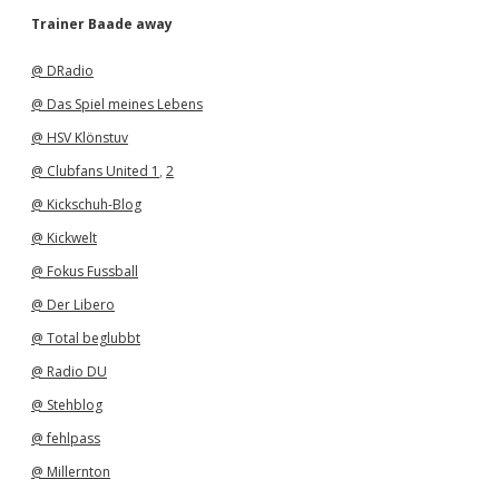
h
Trainer Baade away
i
v
@ DRadio
@ Das Spiel meines Lebens
@ HSV Klönstuv
@ Clubfans United 1
,
2
@ Kickschuh-Blog
@ Kickwelt
@ Fokus Fussball
@ Der Libero
@ Total beglubbt
@ Radio DU
@ Stehblog
@ fehlpass
@ Millernton