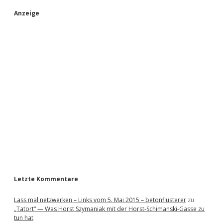
S
Anzeige
i
d
e
b
a
r
Letzte Kommentare
Lass mal netzwerken – Links vom 5. Mai 2015 – betonflüsterer
zu
„Tatort“ — Was Horst Szymaniak mit der Horst-Schimanski-Gasse zu
tun hat