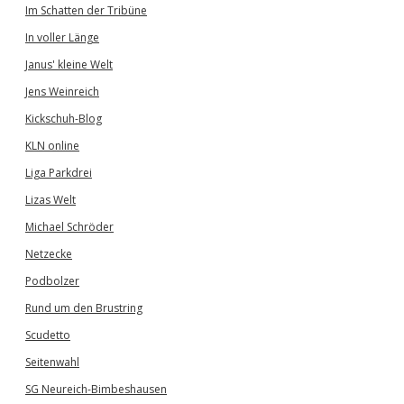
Im Schatten der Tribüne
In voller Länge
Janus' kleine Welt
Jens Weinreich
Kickschuh-Blog
KLN online
Liga Parkdrei
Lizas Welt
Michael Schröder
Netzecke
Podbolzer
Rund um den Brustring
Scudetto
Seitenwahl
SG Neureich-Bimbeshausen