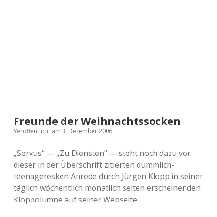
a
d
e
Freunde der Weihnachtssocken
Veröffentlicht am 3. Dezember 2006
„Servus“ — „Zu Diensten“ — steht noch dazu vor
dieser in der Überschrift zitierten dümmlich-
teenageresken Anrede durch Jürgen Klopp in seiner
täglich
wöchentlich
monatlich
selten erscheinenden
Kloppolumne auf seiner Webseite.