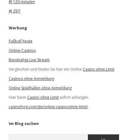
@ 120 minuten
@ ZEIT
Werbung
Fußball heute
Online-Casinos
Bundesliga Live Stream
Vergleichen und finden Sie hier ein Online
Casino ohne Limit
Casinos ohne Anmeldung
Online Spielhallen ohne Anmeldung
Hier beim
Casino ohne Limit
sofort anfangen.
casinofrog.com/de/online-casino/ohne-limit/
Im Blog suchen
S